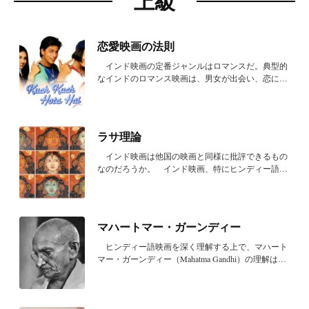
上級
恋愛映画の法則
インド映画の定番ジャンルはロマンスだ。典型的
なインドのロマンス映画は、男女が出会い、恋に落
ちる...
ラサ理論
インド映画は他国の映画と同様に批評できるもの
なのだろうか。 インド映画、特にヒンディー語映
画で...
マハートマー・ガーンディー
ヒンディー語映画を深く理解する上で、マハート
マー・ガーンディー（Mahatma Gandhi）の理解は必
須と...