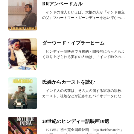
BRアンベードカル
インドの偉人といえば、大抵の人が「インド独立
の父」マハートマー・ガーンディーを思い浮かべる
だろ...
ダーウード・イブラーヒーム
ヒンディー語映画で直接的・間接的にもっともよ
く取り上げられる実在の人物は、「インド独立の
父」マ...
氏姓からカーストを読む
インド人の名前は、その人の属する家系の宗教、
カースト、祖地などが記されたバイオデータになっ
てい...
20世紀のヒンディー語映画10選
1913年に初の完全国産映画「Raja Harishchandra」