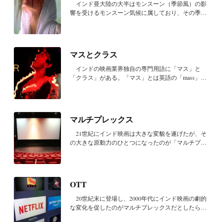
インド亜大陸の大半はモンスーン（季節風）の影
響を受けるモンスーン気候に属しており、その季節
は大...
マスとクラス
インドの映画業界独自の専門用語に「マス」と
「クラス」がある。「マス」とは英語の「mass」、
「クラ...
マルチプレックス
21世紀にインド映画は大きな変貌を遂げたが、そ
の大きな原動力のひとつになったのが「マルチプレ
ック...
OTT
20世紀末に登場し、2000年代にインド映画の劇的
な変化を促したのがマルチプレックスだとしたら、
2010...