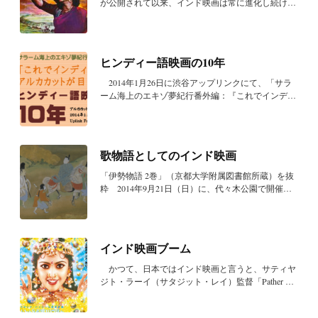
が公開されて以来、インド映画は常に進化し続け、
そ...
ヒンディー語映画の10年
2014年1月26日に渋谷アップリンクにて、「サラ
ーム海上のエキゾ夢紀行番外編：『これでインディ
ア』の...
歌物語としてのインド映画
「伊勢物語 2巻」（京都大学附属図書館所蔵）を抜
粋 2014年9月21日（日）に、代々木公園で開催さ
れたナ...
インド映画ブーム
かつて、日本ではインド映画と言うと、サティヤ
ジト・ラーイ（サタジット・レイ）監督「Pather Pan
cha...