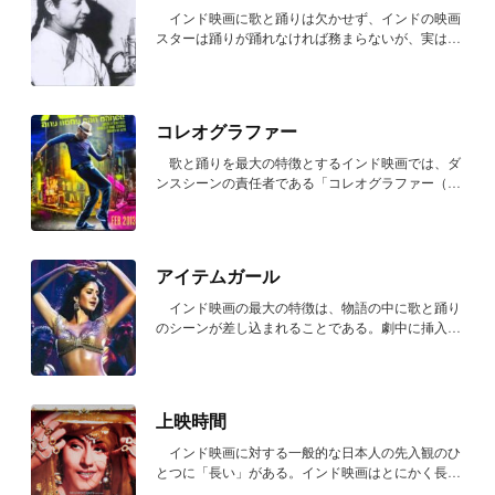
インド映画に歌と踊りは欠かせず、インドの映画
スターは踊りが踊れなければ務まらないが、実は歌
は下...
コレオグラファー
歌と踊りを最大の特徴とするインド映画では、ダ
ンスシーンの責任者である「コレオグラファー（Ch
oreog...
アイテムガール
インド映画の最大の特徴は、物語の中に歌と踊り
のシーンが差し込まれることである。劇中に挿入さ
れる...
上映時間
インド映画に対する一般的な日本人の先入観のひ
とつに「長い」がある。インド映画はとにかく長い
イメ...