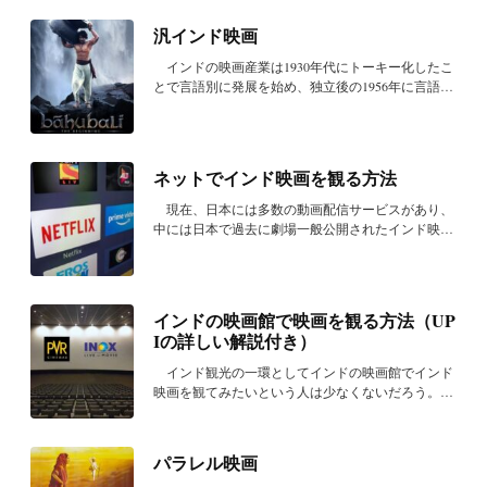
汎インド映画
インドの映画産業は1930年代にトーキー化したこ
とで言語別に発展を始め、独立後の1956年に言語州
再編...
ネットでインド映画を観る方法
現在、日本には多数の動画配信サービスがあり、
中には日本で過去に劇場一般公開されたインド映画
など...
インドの映画館で映画を観る方法（UP
Iの詳しい解説付き）
インド観光の一環としてインドの映画館でインド
映画を観てみたいという人は少なくないだろう。そ
んな...
パラレル映画