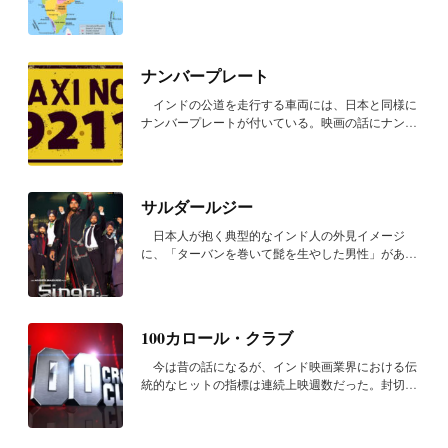
は、...
ナンバープレート
インドの公道を走行する車両には、日本と同様に
ナンバープレートが付いている。映画の話にナンバ
ープ...
サルダールジー
日本人が抱く典型的なインド人の外見イメージ
に、「ターバンを巻いて髭を生やした男性」があ
る。この...
100カロール・クラブ
今は昔の話になるが、インド映画業界における伝
統的なヒットの指標は連続上映週数だった。封切り
後、...