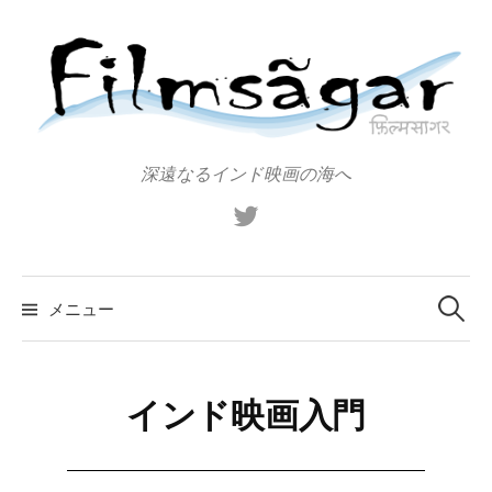
コ
ン
テ
ン
ツ
へ
深遠なるインド映画の海へ
ス
X（旧
キ
Twitter）
ッ
プ
検
索:
メニュー
インド映画入門