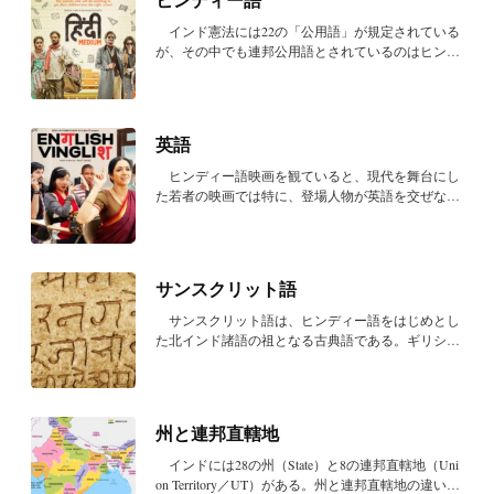
インド憲法には22の「公用語」が規定されている
が、その中でも連邦公用語とされているのはヒンデ
ィー...
英語
ヒンディー語映画を観ていると、現代を舞台にし
た若者の映画では特に、登場人物が英語を交ぜなが
ら話...
サンスクリット語
サンスクリット語は、ヒンディー語をはじめとし
た北インド諸語の祖となる古典語である。ギリシア
の古...
州と連邦直轄地
インドには28の州（State）と8の連邦直轄地（Uni
on Territory／UT）がある。州と連邦直轄地の違い