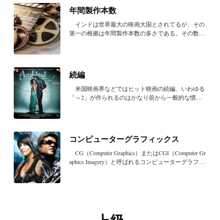
年間製作本数
インドは世界最大の映画大国とされてるが、その
第一の根拠は年間製作本数の多さである。その数は
長年...
続編
米国映画界などではヒット映画の続編、いわゆる
「～2」が作られるのはかなり前から一般的な慣習
だった...
コンピューターグラフィックス
CG（Computer Graphics）またはCGI（Computer Gr
aphics Imagery）と呼ばれるコンピューターグラフィ
ッ...