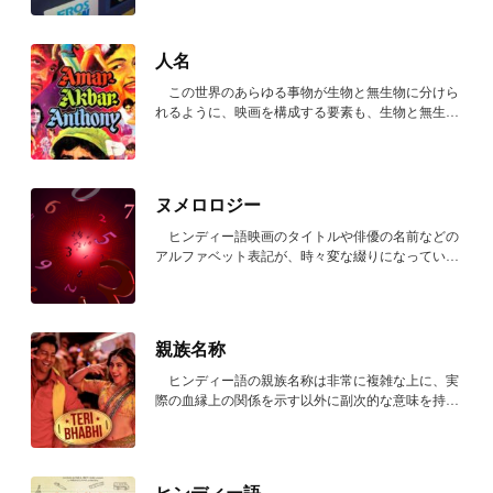
人名
この世界のあらゆる事物が生物と無生物に分けら
れるように、映画を構成する要素も、生物と無生物
に分...
ヌメロロジー
ヒンディー語映画のタイトルや俳優の名前などの
アルファベット表記が、時々変な綴りになっている
と思...
親族名称
ヒンディー語の親族名称は非常に複雑な上に、実
際の血縁上の関係を示す以外に副次的な意味を持つ
こと...
ヒンディー語