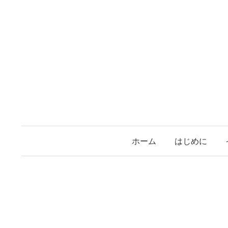
コ
ン
テ
ン
ツ
へ
ス
キ
ッ
プ
ホーム
はじめに