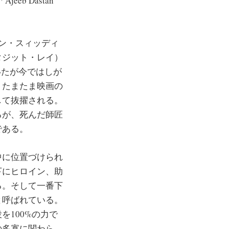
eeb Dastan
ン・スィッディ
タジット・レイ）
していたが今ではしが
、たまたま映画の
して抜擢される。
るが、死んだ師匠
である。
中に位置づけられ
下にヒロイン、助
る。そして一番下
と呼ばれている。
100%の力で
の多寡に関わら