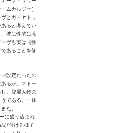
サキーブ・サリー
ー・ムカルジー）
ーヴとガーヤトリ
があると考えてい
く、彼に性的に惹
デーヴも実は同性
者であることを知
ーマ設定だったの
はあるが、ストー
るし、登場人物の
ようである。一体
？また、
ーリーに盛り込まれ
結び付ける様子