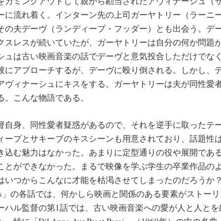
をカミングアウトして親から勘当されたアヴィナーシュ（
ーに流れ着く。インターン先の上司ガーヤトリー（ラーニ
その夫デーヴ（ランディープ・フッダー）とも出会う。デ
クスレスが続いていたが、ガーヤトリーは自分の何か問題
シュは古い映画音楽の話でデーヴと意気投合しただけでな
彼にアプローチするが、デーヴに殴り倒される。しかし、
アヴィナーシュにキスをする。ガーヤトリーは夫が同性愛
る。こんな物語である。
自身、同性愛者疑惑があるので、それを逆手に取ったテ
ィープとサキーブのキスシーンも用意されており、話題性
き込む魅力はなかった。あまりに定型通りの役や展開であ
ことができなかった。まるで映像を学ぶ学生の卒業作品の
はいつからこんなに才能を枯渇させてしまったのだろうか
Talkies」の各話では、何かしら映画と関係のある要素がスト
ーハル監督の第1話では、古い映画音楽への愛が人と人とを