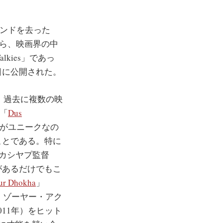
インドを去った
がら、映画界の中
kies」であっ
月3日に公開された。
る。過去に複数の映
や「
Dus
s」がユニークなの
ことである。特に
・カシヤプ監督
があるだけでもこ
ur Dhokha
」
。ゾーヤー・アク
011年）をヒット