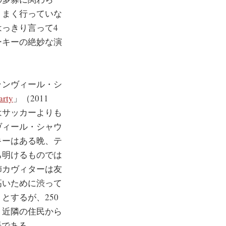
うまく行っていな
っきり言って4
ーキーの絶妙な演
ランヴィール・シ
arty
」（2011
はサッカーよりも
ヴィール・シャウ
キーはある晩、テ
ち明けるものでは
姉カヴィターは友
高いために渋って
とするが、250
、近隣の住民から
物語である。