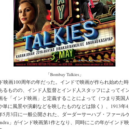
「Bombay Talkies」
ンド映画100周年の年だった。インドで映画が作られ始めた
あるものの、インド人監督とインド人スタッフによってイ
画を「インド映画」と定義することによって（つまり英国
単に風景や演劇などを映したものなどは除く）、1913年4
年5月3日に一般公開された、ダーダーサーハブ・ファール
ishchandra」がインド映画第1作となり、同時にこの年がイン