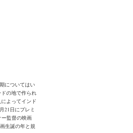
時期についてはい
ンドの地で作られ
人によってインド
月21日にプレミ
ケー監督の映画
ド映画生誕の年と規