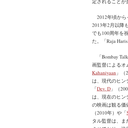
定されることが
2012年頃か
2013年2月
でも100周年を祝
た。「Raja H
「Bombay 
画監督によるオ
Kahaniyaan
」（2
は、現代のヒン
「
Dev. D
」（20
は、現在のヒン
の映画は観る価
（2010年）や「
タル監督は、ま