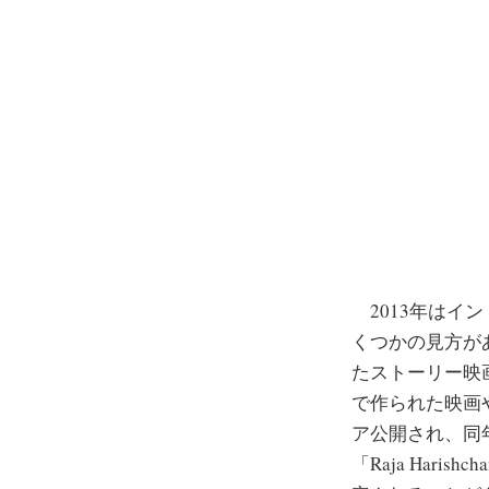
2013年はイ
くつかの見方が
たストーリー映
で作られた映画や
ア公開され、同
「Raja Har