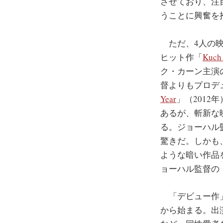
させており、注
うことに興奮を
ただ、4人の映
ヒット作「
Kuch 
ク・カーン主演
督よりもプロデ
Year
」（201
あるが、斬新な映
る。ジョーハル
驚きだ。しかも、
ような暗い作品を
ョーハル監督の
「デビュー作」だ
から始まる。出