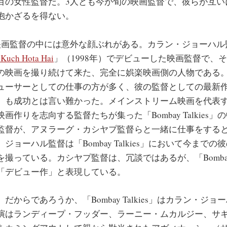
目の女性監督だ。3人とも今が旬の映画監督で、彼らが互い
抱かざるを得ない。
画監督の中には意外な顔ぶれがある。カラン・ジョーハル
Kuch Hota Hai
」（1998年）でデビューした映画監督で、
の映画を撮り続けて来た、完全に娯楽映画側の人物である
ューサーとしての仕事の方が多く、彼の監督としての最新
2年）も成功とは言い難かった。メインストリーム映画を代表
画作りを志向する監督たちが集った「Bombay Talkies
監督が、アヌラーグ・カシヤプ監督らと一緒に仕事をする
ジョーハル監督は「Bombay Talkies」において今まで
撮っている。カシヤプ監督は、冗談ではあるが、「Bombay T
「デビュー作」と表現している。
からであろうか、「Bombay Talkies」はカラン・ジョ
演はランディープ・フッダー、ラーニー・ムカルジー、サ