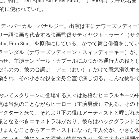
「Dil Apna Aur Preet Parai」（1960年）の中の名曲「Aj
効果的に使われていた。
ディバーカル・バナルジー。出演は主にナワーズッディー
リー語映画を代表する映画監督サティヤジト・ラーイ（サ
-Babu, Film Star」を原作にしている。かつて舞台俳優を
ラーンダル（ナワーズッディーン・スィッディーキー）が
わせ、主演ランビール・カプールにぶつかる通行人の役と
だものの、彼の台詞は「アェ（おい）」だけで意気消沈す
励され、その小さな役を全身全霊で演じ切る。こんな物語
いてスクリーンに登場する人々は厳格なヒエラルキーの
点は当然のことながらヒーロー（主演男優）である。その
アクターと来て、それより下の役はアーティストと呼ばれ
景となるべきエキストラ群がおり、彼らはバックグランド
ひょんなことからアーティストになった主人公が、小さな役を
いている。彼にとって演技は情熱であり、役の大小や報酬