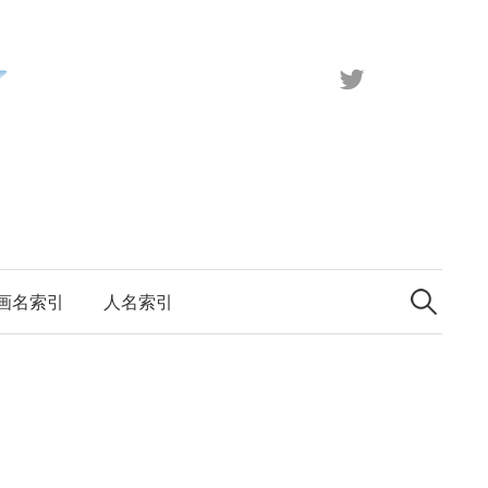
X（旧
Twitter）
検
索:
画名索引
人名索引