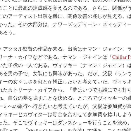
ることに最高の達成感を覚えるのである。さらに、関係が
このアーティスト出演を機に、関係改善の兆しが見える。は
かった。その大部分は、ナワーズッディーン・スィッディ
あろう。
アクタル監督の作品が来る。出演はナマン・ジャイン、
リーナ・カイフなどである。ナマン・ジャインは「
Chillar P
いた子役の一人である。ヴィッキー（ナマン・ジャイン）
ある男の子で、女装にも興味があった。だが、父親（ラン
キーの女々しさを何とか矯正したいと考えていた。ヴィッ
れたカトリーナ・カイフから、「夢はいつでも誰にでも打
れ、自分の夢を隠すことを決める。ところでヴィッキーの
ーミへの旅行へ行きたいと考えていたが、父親は参加費が
ィッキーとカヴィターは貯金を合わせて参加費を捻出しよう
った。そこでヴィッキーはダンスショーを行うことを決め
取って、「Sheila Ki Jawani」を女装して踊る。こんな