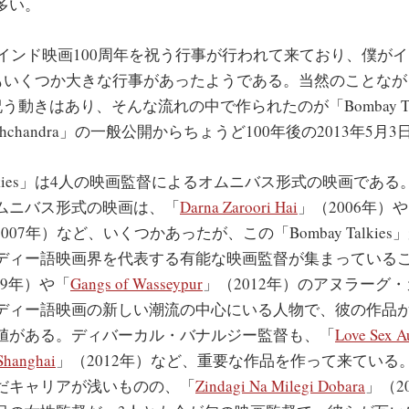
多い。
らインド映画100周年を祝う行事が行われて来ており、僕が
以降もいくつか大きな行事があったようである。当然のことな
う動きはあり、そんな流れの中で作られたのが「Bombay Tal
arishchandra」の一般公開からちょうど100年後の2013年5
Talkies」は4人の映画監督によるオムニバス形式の映画であ
ムニバス形式の映画は、「
Darna Zaroori Hai
」（2006年）
007年）など、いくつかあったが、この「Bombay Talkie
ディー語映画界を代表する有能な映画監督が集まっている
09年）や「
Gangs of Wasseypur
」（2012年）のアヌラーグ
ディー語映画の新しい潮流の中心にいる人物で、彼の作品
値がある。ディバーカル・バナルジー監督も、「
Love Sex A
Shanghai
」（2012年）など、重要な作品を作って来ている
だキャリアが浅いものの、「
Zindagi Na Milegi Dobara
」（2