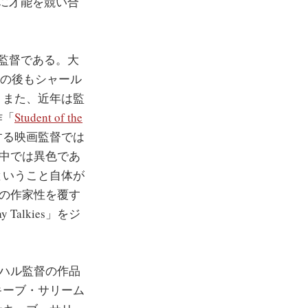
に才能を競い合
監督である。大
その後もシャール
。また、近年は監
作「
Student of the
する映画監督では
」の中では異色であ
ということ自体が
の彼の作家性を覆す
alkies」をジ
ーハル監督の作品
キーブ・サリーム