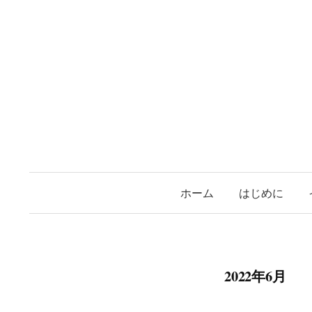
コ
ン
テ
ン
ツ
へ
ス
キ
ッ
プ
ホーム
はじめに
2022年6月