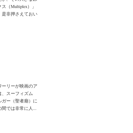
ultiplex）」
、是非押さえておい
ワーリーが映画のア
は、スーフィズム
ルガー（聖者廟）に
では非常に人...