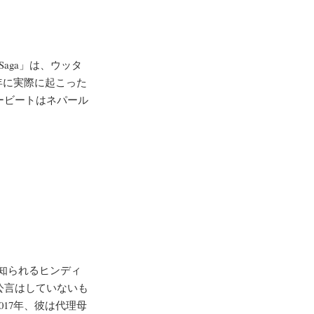
hit Saga」は、ウッタ
年に実際に起こった
ービートはネパール
などで知られるヒンディ
公言はしていないも
17年、彼は代理母