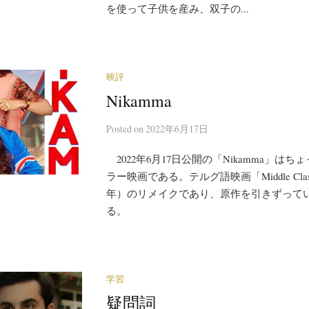
を使って子供を産み、双子の...
映評
Nikamma
Posted
on
2022年6月17日
2022年6月17日公開の「Nikamma」は
ラー映画である。テルグ語映画「Middle Class 
年）のリメイクであり、原作を引きずって
る。
学習
疑問詞