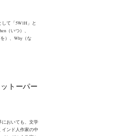
して「5W1H」と
hen（いつ）、
何を）、Why（な
ャットーパー
界においても、文学
くインド人作家の中