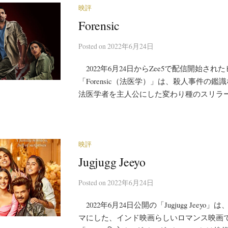
映評
Forensic
Posted
on
2022年6月24日
2022年6月24日からZee5で配信開始され
「Forensic（法医学）」は、殺人事件の
法医学者を主人公にした変わり種のスリラ
映評
Jugjugg Jeeyo
Posted
on
2022年6月24日
2022年6月24日公開の「Jugjugg Jeey
マにした、インド映画らしいロマンス映画