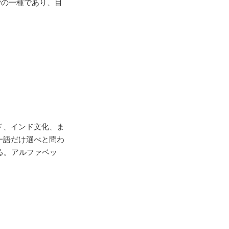
は挨拶の一種であり、目
ド、インド文化、ま
一語だけ選べと問わ
げる。アルファベッ