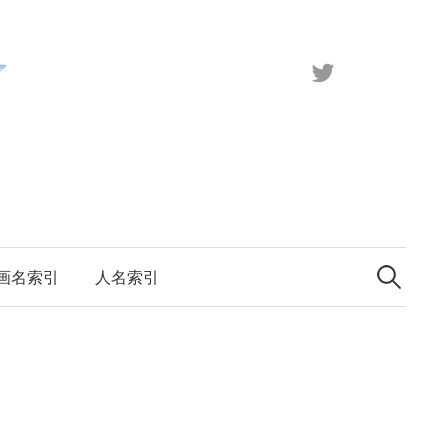
X（旧
Twitter）
検
索:
画名索引
人名索引