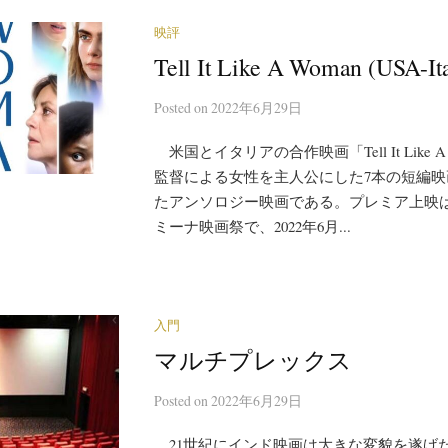
映評
Tell It Like A Woman (USA-Ita
Posted
on
2022年6月29日
米国とイタリアの合作映画「Tell It Like 
監督による女性を主人公にした7本の短編
たアンソロジー映画である。プレミア上映
ミーナ映画祭で、2022年6月...
入門
マルチプレックス
Posted
on
2022年6月29日
21世紀にインド映画は大きな変貌を遂げ