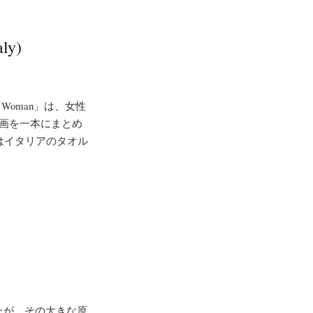
ly)
A Woman」は、女性
映画を一本にまとめ
はイタリアのタオル
たが、その大きな原