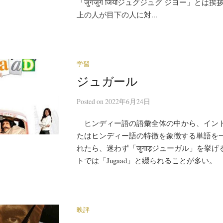
「जुगजुग जियोジュグジュグ ジヨー」と
上の人が目下の人に対...
学習
ジュガール
Posted
on
2022年6月24日
ヒンディー語の語彙全体の中から、イン
たはヒンディー語の特徴を象徴する単語を
れたら、迷わず「जुगाड़ジューガル」を挙
トでは「Jugaad」と綴られることが多い。
映評