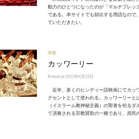
動力のひとつになったのが「マルチプレックス（M
である。本サイトでも頻出する用語なので
ていただきたい。
学習
カッワーリー
Posted
on
2022年6月25日
近年、多くのヒンディー語映画にてカッ
クセントとして使われる。カッワーリーと
（イスラーム教神秘主義）の聖者を祀るダ
て演奏される宗教賛歌の一種であり、庶民の間