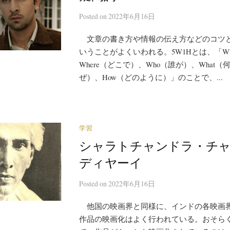
Posted
on
2022年6月16日
文章の書き方や情報の伝え方などのコツと
いうことがよくいわれる。5W1Hとは、「W
Where（どこで）、Who（誰が）、What（
ぜ）、How（どのように）」のことで、...
学習
シャラトチャンドラ・チ
ディヤーイ
Posted
on
2022年6月16日
他国の映画界と同様に、インドの各映画
作品の映画化はよく行われている。おそら