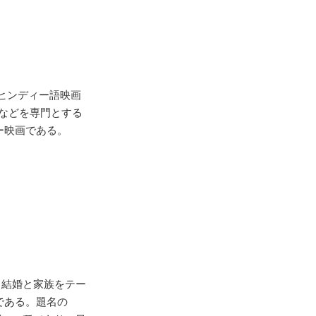
たヒンディー語映画
鑑識などを専門とする
ー映画である。
o」は、結婚と家族をテー
である。題名の