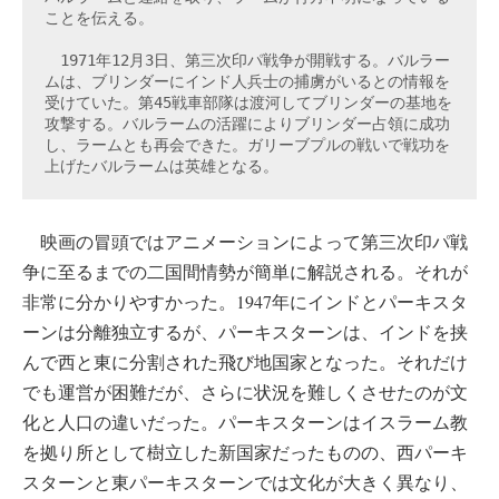
ことを伝える。

　1971年12月3日、第三次印パ戦争が開戦する。バルラー
ムは、ブリンダーにインド人兵士の捕虜がいるとの情報を
受けていた。第45戦車部隊は渡河してブリンダーの基地を
攻撃する。バルラームの活躍によりブリンダー占領に成功
し、ラームとも再会できた。ガリーブプルの戦いで戦功を
上げたバルラームは英雄となる。
映画の冒頭ではアニメーションによって第三次印パ戦
争に至るまでの二国間情勢が簡単に解説される。それが
非常に分かりやすかった。1947年にインドとパーキスタ
ーンは分離独立するが、パーキスターンは、インドを挟
んで西と東に分割された飛び地国家となった。それだけ
でも運営が困難だが、さらに状況を難しくさせたのが文
化と人口の違いだった。パーキスターンはイスラーム教
を拠り所として樹立した新国家だったものの、西パーキ
スターンと東パーキスターンでは文化が大きく異なり、