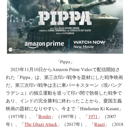
「Pippa」
2023年11月10日からAmazon Prime Videoで配信開始さ
れた「Pippa」は、第三次印パ戦争を題材にした戦争映画
だ。第三次印パ戦争は主に東パーキスターン（現バング
ラデシュ）の独立運動を巡って印パ間で勃発した戦争で
あり、インドの完全勝利に終わったことから、愛国主義
映画の題材になりやすい。今まで「Hindustan Ki Kasam」
（1973年）、「
Border
」（1997年）、「
1971
」（2007
年）、「
The Ghazi Attack
」（2017年）、「
Raazi
」（2018