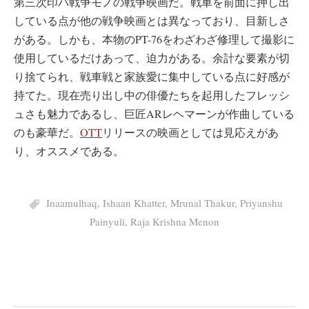
第三次印パ戦争モノの戦争映画だ。戦車を前面に押し出
している点が他の戦争映画とは異なっており、目新しさ
がある。しかも、本物のPT-76をわざわざ修理して撮影に
使用しているだけあって、迫力がある。余計な要素が切
り捨てられ、戦車戦と家族愛に集中している点に好感が
持てた。現在売り出し中の俳優たちを起用したフレッシ
ュさも魅力であるし、巨匠ARレヘマーンが作曲している
のも豪華だ。
OTT
リリースの映画としては見応えがあ
り、オススメである。
Inaamulhaq
,
Ishaan Khatter
,
Mrunal Thakur
,
Priyanshu
Painyuli
,
Raja Krishna Menon