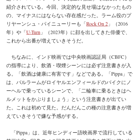
紹介されている。今回、決定的な見せ場はなかったもの
の、マイナスにはならない存在感だった。ラーム役のプ
リヤーンシュ・パイニューリーも「
Rock On 2
」（2016
年）や「
U-Turn
」（2023年）に顔を出してきた俳優で、
これから出番が増えていきそうだ。
ちなみに、インド映画では中央映画認証局（CBFC）
の指導により、飲酒・喫煙シーンには必ず注意書きが入
る。「飲酒は健康に有害です」などである。「Pippa」で
は、バルラームがロイヤルエンフィールドのバイクにノ
ーヘルで乗っているシーンで、「二輪車に乗るときはヘ
ルメットをかぶりましょう」という注意書きが出てい
た。これは初めて見た。だんだんこの種の注意書きが増
えていきそうで嫌な予感がする。
「Pippa」は、近年ヒンディー語映画界で流行している