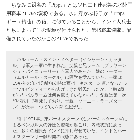
ちなみに題名の「Pippa」とはソビエト連邦製の水陸両
用戦車PT-76の愛称である。水に浮かぶ様子が「Pippa＝
ギー（精油）の箱」に似ていることから、インド人兵士
たちによってこの愛称が付けられた。第45戦車連隊に配
備されていたのがこのPT-76であった。
　バルラーム・スィン・メヘター（イシャーン・カッタ
ル）は軍人一家に生まれた。父親と兄ラーム（プリヤーン
シュ・パイニューリー）も軍人であった。妹のラーダー
（ムルナール・タークル）は医学を学んでいた。一家は
1947年の印パ分離独立時に西パーキスターン領となったラ
ーワルピンディーから逃げてきた難民だったが、当時2歳
だったバルラームは何も憶えていなかった。父親は第一次
印パ戦争で殉死しており、母親（ソーニー・ラーズダー
ン）が女手一つで3人を育て上げた。

　時は1971年。東パーキスターンではパーキスターン軍に
よるベンガル人の弾圧と虐殺が起こり、内戦状態にあっ
た。多くの難民がインドに押し寄せていた。インドとパー
キスターンは一触即発の状態にあった。
