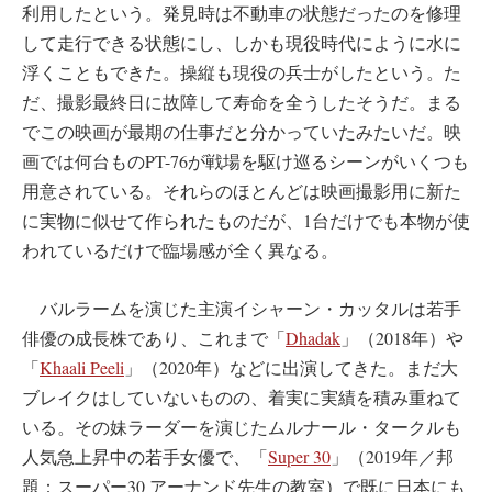
利用したという。発見時は不動車の状態だったのを修理
して走行できる状態にし、しかも現役時代にように水に
浮くこともできた。操縦も現役の兵士がしたという。た
だ、撮影最終日に故障して寿命を全うしたそうだ。まる
でこの映画が最期の仕事だと分かっていたみたいだ。映
画では何台ものPT-76が戦場を駆け巡るシーンがいくつも
用意されている。それらのほとんどは映画撮影用に新た
に実物に似せて作られたものだが、1台だけでも本物が使
われているだけで臨場感が全く異なる。
バルラームを演じた主演イシャーン・カッタルは若手
俳優の成長株であり、これまで「
Dhadak
」（2018年）や
「
Khaali Peeli
」（2020年）などに出演してきた。まだ大
ブレイクはしていないものの、着実に実績を積み重ねて
いる。その妹ラーダーを演じたムルナール・タークルも
人気急上昇中の若手女優で、「
Super 30
」（2019年／邦
題：スーパー30 アーナンド先生の教室）で既に日本にも