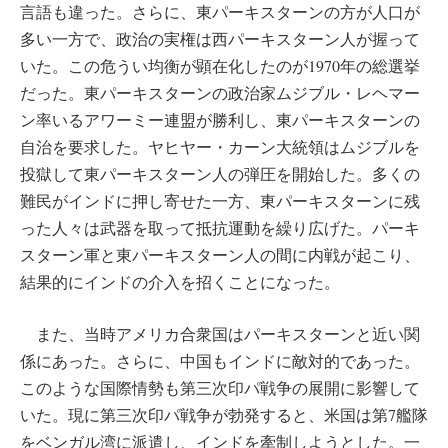
言語も違った。さらに、東パーキスターンの方が人口が
多い一方で、政治の実権は西パーキスターン人が握って
いた。この危うい均衡が顕在化したのが1970年の総選挙
だった。東パーキスターンの政治家ムジブル・レヘマー
ン率いるアワーミー連盟が勝利し、東パーキスターンの
自治を要求した。ヤヒヤー・カーン大統領はムジブルを
投獄して東パーキスターン人の弾圧を開始した。多くの
難民がインドに押し寄せた一方、東パーキスターンに残
った人々は武器を取って抵抗運動を繰り広げた。パーキ
スターン軍と東パーキスターン人の間に内戦が起こり、
結果的にインドの介入を招くことになった。
また、当時アメリカ合衆国はパーキスターンと近い関
係にあった。さらに、中国もインドに敵対的であった。
このような国際情勢も第三次印パ戦争の展開に影響して
いた。現に第三次印パ戦争が勃発すると、米国は第7艦隊
をベンガル湾に派遣し、インドを牽制しようとした。一