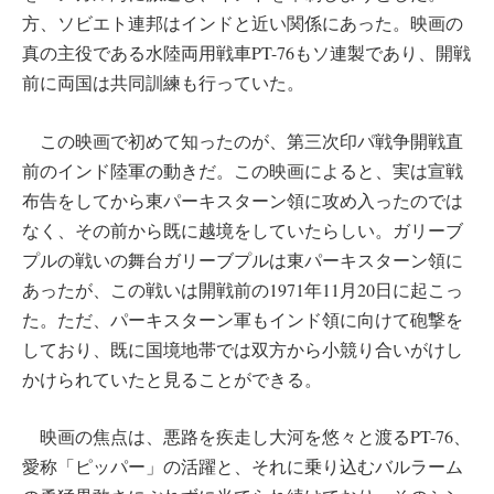
方、ソビエト連邦はインドと近い関係にあった。映画の
真の主役である水陸両用戦車PT-76もソ連製であり、開戦
前に両国は共同訓練も行っていた。
この映画で初めて知ったのが、第三次印パ戦争開戦直
前のインド陸軍の動きだ。この映画によると、実は宣戦
布告をしてから東パーキスターン領に攻め入ったのでは
なく、その前から既に越境をしていたらしい。ガリーブ
プルの戦いの舞台ガリーブプルは東パーキスターン領に
あったが、この戦いは開戦前の1971年11月20日に起こっ
た。ただ、パーキスターン軍もインド領に向けて砲撃を
しており、既に国境地帯では双方から小競り合いがけし
かけられていたと見ることができる。
映画の焦点は、悪路を疾走し大河を悠々と渡るPT-76、
愛称「ピッパー」の活躍と、それに乗り込むバルラーム