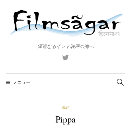
コ
ン
テ
ン
ツ
へ
深遠なるインド映画の海へ
ス
X（旧
キ
Twitter）
ッ
プ
検
索:
メニュー
映評
Pippa