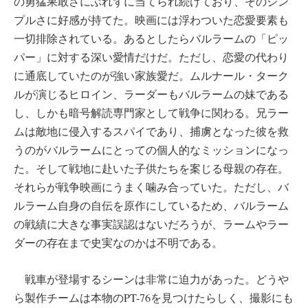
の勇猛果敢さにぶれずに当てられ続けており、そのシン
プルさに好感が持てた。映画には浮わついた恋愛要素も
一切排除されている。あるとしたらバルラームの「ピッ
パー」に対する深い愛情だけだ。ただし、恋愛の代わり
に通底していたのが強い家族愛だ。ムルナール・ターク
ルが演じるヒロイン、ラーダーもバルラームの妹である
し、しかも暗号解読専門家として戦争に関わる。兄ラー
ムは敵地に侵入するスパイであり、捕虜となった彼を救
うのがバルラームにとっての個人的なミッションになっ
た。そして戦地に赴いた子供たちを案じる母親の存在。
それらが戦争映画にうまく噛み合っていた。ただし、バ
ルラーム自身の自伝を原作にしているため、バルラーム
の戦績に大きな事実誤認はないだろうが、ラームやラー
ダーの存在まで史実なのかは不明である。
戦車が登場するシーンは非常に迫力があった。どうや
ら製作チームは本物のPT-76を見つけたらしく、撮影にも