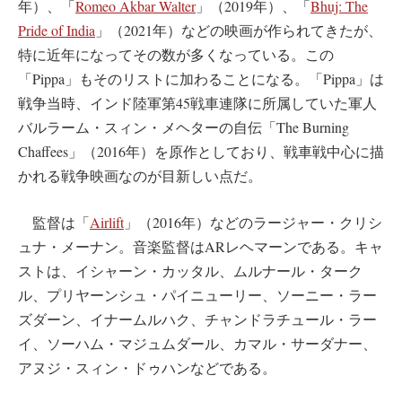
年）、「
Romeo Akbar Walter
」（2019年）、「
Bhuj: The
Pride of India
」（2021年）などの映画が作られてきたが、
特に近年になってその数が多くなっている。この
「Pippa」もそのリストに加わることになる。「Pippa」は
戦争当時、インド陸軍第45戦車連隊に所属していた軍人
バルラーム・スィン・メヘターの自伝「The Burning
Chaffees」（2016年）を原作としており、戦車戦中心に描
かれる戦争映画なのが目新しい点だ。
監督は「
Airlift
」（2016年）などのラージャー・クリシ
ュナ・メーナン。音楽監督はARレヘマーンである。キャ
ストは、イシャーン・カッタル、ムルナール・ターク
ル、プリヤーンシュ・パイニューリー、ソーニー・ラー
ズダーン、イナームルハク、チャンドラチュール・ラー
イ、ソーハム・マジュムダール、カマル・サーダナー、
アヌジ・スィン・ドゥハンなどである。