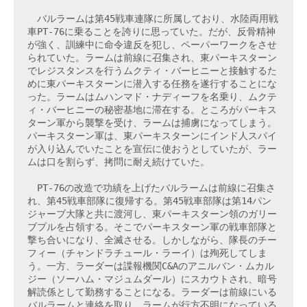
　バルラームは第45戦車連隊に所属しており、水陸両用戦
車PT-76に乗ることを誇りに思っていた。だが、反骨精神
が強く、訓練中に命令違反を犯し、ペーパーワークをさせ
られていた。ラームは前線に召集され、東パーキスターン
でレジスタンスを行うムクティ・バーヒニーと接触するた
めに東パーキスターンに潜入する任務を遂行することにな
った。ラームはムハンマド・ナディーフを名乗り、ムクテ
ィ・バーヒニーの秘密基地に滞在する。ところがパーキス
ターン軍から襲撃を受け、ラームは捕虜になってしまう。
パーキスターン軍は、東パーキスターンにインド人スパイ
が入り込んでいたことを宣伝に使おうとしていたが、ラー
ムは口を割らず、拷問に耐え続けていた。

　PT-76の改造で功績を上げたバルラームは前線に召集さ
れ、第45戦車部隊に復帰する。第45戦車部隊は第14パン
ジャーブ大隊と共に渡河し、東パーキスターン領のガリー
ブプルを占領する。そこでパーキスターン軍の戦車部隊と
撃ち合いになり、全滅させる。しかしながら、隊長のチー
フィー（チャンドラチュール・ラーイ）は殉死してしま
う。一方、ラーダーは諜報機関C&Aのアニルバン・ムカル
ジー（ソーハム・マジュムダール）にスカウトされ、暗号
解読係として勤務することになる。ラーダーは前線にいる
バルラームと連絡を取り、ラームが行方不明になっている