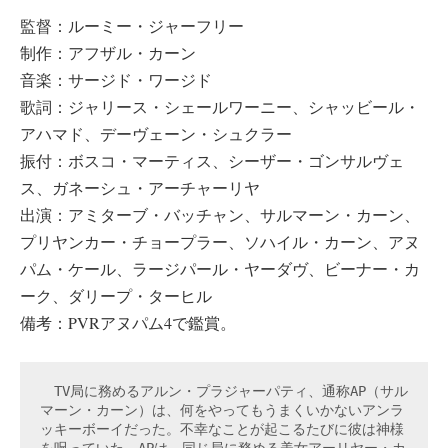
監督：ルーミー・ジャーフリー
制作：アフザル・カーン
音楽：サージド・ワージド
歌詞：ジャリース・シェールワーニー、シャッビール・
アハマド、デーヴェーン・シュクラー
振付：ボスコ・マーティス、シーザー・ゴンサルヴェ
ス、ガネーシュ・アーチャーリヤ
出演：アミターブ・バッチャン、サルマーン・カーン、
プリヤンカー・チョープラー、ソハイル・カーン、アヌ
パム・ケール、ラージパール・ヤーダヴ、ビーナー・カ
ーク、ダリープ・ターヒル
備考：PVRアヌパム4で鑑賞。
　TV局に務めるアルン・プラジャーパティ、通称AP（サル
マーン・カーン）は、何をやってもうまくいかないアンラ
ッキーボーイだった。不幸なことが起こるたびに彼は神様
を呪っていた。APは、同じ局に務める美女アーリヤー・カ