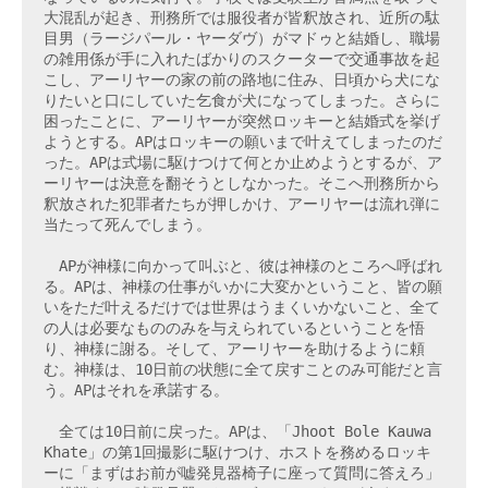
大混乱が起き、刑務所では服役者が皆釈放され、近所の駄
目男（ラージパール・ヤーダヴ）がマドゥと結婚し、職場
の雑用係が手に入れたばかりのスクーターで交通事故を起
こし、アーリヤーの家の前の路地に住み、日頃から犬にな
りたいと口にしていた乞食が犬になってしまった。さらに
困ったことに、アーリヤーが突然ロッキーと結婚式を挙げ
ようとする。APはロッキーの願いまで叶えてしまったのだ
った。APは式場に駆けつけて何とか止めようとするが、ア
ーリヤーは決意を翻そうとしなかった。そこへ刑務所から
釈放された犯罪者たちが押しかけ、アーリヤーは流れ弾に
当たって死んでしまう。

　APが神様に向かって叫ぶと、彼は神様のところへ呼ばれ
る。APは、神様の仕事がいかに大変かということ、皆の願
いをただ叶えるだけでは世界はうまくいかないこと、全て
の人は必要なもののみを与えられているということを悟
り、神様に謝る。そして、アーリヤーを助けるように頼
む。神様は、10日前の状態に全て戻すことのみ可能だと言
う。APはそれを承諾する。

　全ては10日前に戻った。APは、「Jhoot Bole Kauwa 
Khate」の第1回撮影に駆けつけ、ホストを務めるロッキ
ーに「まずはお前が嘘発見器椅子に座って質問に答えろ」