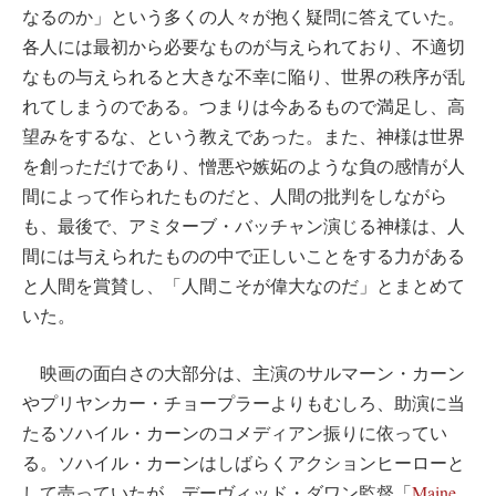
なるのか」という多くの人々が抱く疑問に答えていた。
各人には最初から必要なものが与えられており、不適切
なもの与えられると大きな不幸に陥り、世界の秩序が乱
れてしまうのである。つまりは今あるもので満足し、高
望みをするな、という教えであった。また、神様は世界
を創っただけであり、憎悪や嫉妬のような負の感情が人
間によって作られたものだと、人間の批判をしながら
も、最後で、アミターブ・バッチャン演じる神様は、人
間には与えられたものの中で正しいことをする力がある
と人間を賞賛し、「人間こそが偉大なのだ」とまとめて
いた。
映画の面白さの大部分は、主演のサルマーン・カーン
やプリヤンカー・チョープラーよりもむしろ、助演に当
たるソハイル・カーンのコメディアン振りに依ってい
る。ソハイル・カーンはしばらくアクションヒーローと
して売っていたが、デーヴィッド・ダワン監督「
Maine