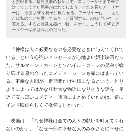
と挑戦する。嘘発見器のおかげで、ロッキーが今までAPに
対してしてきた悪事がばれてしまう。それを見たアーリヤ
ーは、今度はAPを椅子に座らせる。アーリヤーは、「あな
たは私のことを愛してる？」と質問する。APは「いや」と
答える。すると嘘発見器は「嘘」を示す。こうしてAPとア
ーリヤーは結ばれたのだった。
「神様は人に必要なものを必要なときに与えてくれて
いる」という心強いメッセージが心地よい娯楽映画だっ
た。サルマーン・カーンとソハイル・カーンの兄弟が繰
り広げる息の合ったコメディーシーンも壺にはまってい
る。不幸な人間が一定期間だけ神様になるという、作り
ようによってはかなり壮大な物語になりそうな話を、卑
近で安っぽいコメディー映画にまとめていたのは、逆に
インド映画らしくて微笑ましかった。
映画は、「なぜ神様は全ての人々の願いを叶えてくれ
ないのか」、「なぜ一部の幸せな人のみがさらに幸せに