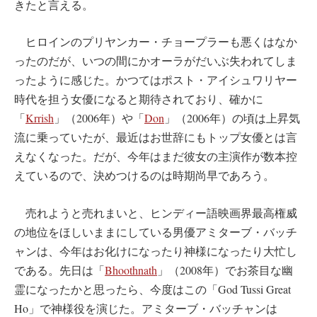
きたと言える。
ヒロインのプリヤンカー・チョープラーも悪くはなか
ったのだが、いつの間にかオーラがだいぶ失われてしま
ったように感じた。かつてはポスト・アイシュワリヤー
時代を担う女優になると期待されており、確かに
「
Krrish
」（2006年）や「
Don
」（2006年）の頃は上昇気
流に乗っていたが、最近はお世辞にもトップ女優とは言
えなくなった。だが、今年はまだ彼女の主演作が数本控
えているので、決めつけるのは時期尚早であろう。
売れようと売れまいと、ヒンディー語映画界最高権威
の地位をほしいままにしている男優アミターブ・バッチ
ャンは、今年はお化けになったり神様になったり大忙し
である。先日は「
Bhoothnath
」（2008年）でお茶目な幽
霊になったかと思ったら、今度はこの「God Tussi Great
Ho」で神様役を演じた。アミターブ・バッチャンは