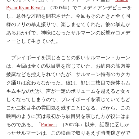
Pyaar Kyun Kiya?
」（2005年）でコメディアンデビューを
し、意外な才能を開花させた。今回もそのときと全く同
様のノリの暴走振りで、楽しませてくれた。彼の暴走が
あるおかげで、神様になったサルマーンの反撃がコメデ
ィーとして生きていた。
プレイボーイを演じることの多いサルマーン・カーン
は、今回は全くの駄目男を演じていた。お約束の筋肉美
披露なども控えられていたが、サルマーン特有のカクカ
ク踊りは変わらなかった。彼は、顔は二枚目で身体もム
キムキなのだが、声が一定のボリュームを越えると女々
しくなってしまうので、プレイボーイを演じていてもど
こか二枚目半の雰囲気を残すことになる。だから、この
映画のように実は最初から駄目男を演じた方が役にはま
るのである。「
Partner
」（2007年）以来、話題に乏しか
ったサルマーンは、この映画で取りあえず時間稼ぎがで