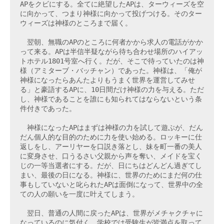
APをクビにする。全てに絶望したAPは、ターウィーズを空
に向かって、つまり神様に向かって投げつける。そのター
ウィーズは神様のところまで届く。

　翌朝、無職のAPのところに何者かから求人の電話がかか
って来る。APは半信半疑ながら待ち合わせ場所のハイアッ
トホテル1801号室へ行く。だが、そこで待っていたのは神
様（アミターブ・バッチャン）であった。神様は、「俺が
神様になったらあんたよりもうまく世界を運営してみせ
る」と豪語するAPに、10日間だけ神様の力を与える。ただ
し、神様であることを誰にも知られてはならないという条
件付きであった。

　神様になったAPはまずは神様の力を試して遊ぶが、だん
だん個人的な目的のために力を使い始める。ロッキーに仕
返しをし、アーリヤーを口説き落とし、妹を町一番の美人
に変身させ、口うるさい父親から声を奪い、メイドを宝く
じの一等当選者にする。だが、日にちはどんどん過ぎてし
まい、最後の日になる。神様に、世界のためにまだ何の仕
事もしていないと叱られたAPは面倒になって、世界中の全
ての人の願いを一度に叶えてしまう。

　翌日、普通の人間に戻ったAPは、世界がメチャクチャに
なっているのに気付く。学校では受験生が皆満点を取って