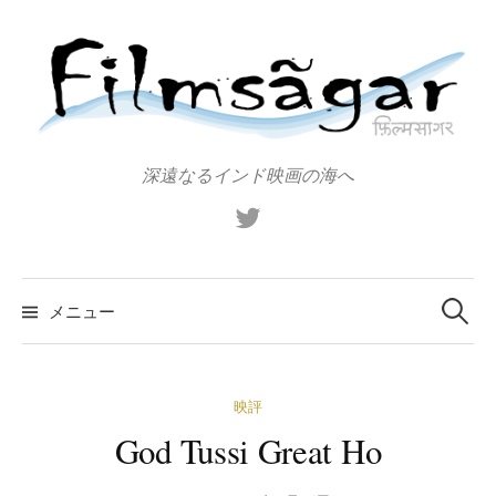
コ
ン
テ
ン
ツ
へ
深遠なるインド映画の海へ
ス
X（旧
キ
Twitter）
ッ
プ
検
索:
メニュー
映評
God Tussi Great Ho