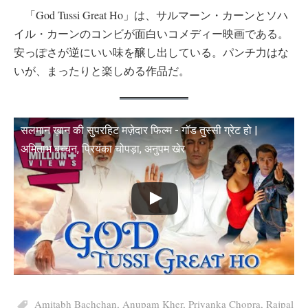
「God Tussi Great Ho」は、サルマーン・カーンとソハ
イル・カーンのコンビが面白いコメディー映画である。
安っぽさが逆にいい味を醸し出している。パンチ力はな
いが、まったりと楽しめる作品だ。
सलमान ख़ान की सुपरहिट मज़ेदार फिल्म - गॉड तुस्सी ग्रेट हो |
अमिताभ बच्चन, प्रियंका चोपड़ा, अनुपम खेर
Amitabh Bachchan
,
Anupam Kher
,
Priyanka Chopra
,
Rajpal