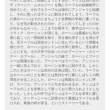
ール）に恋をして結婚しようとするが、ヤシュは別の女の
子（ラーニー・ムカルジー）を既にラーフルの結婚相手に
決めていた。それでもラーフルは強引にアンジャリと結婚
し、それに怒った父ヤシュに勘当されてしまう。ラーフル
の弟ローハンはそのときちょうど全寮制の学校に通ってお
り、なぜ兄が勘当されたのか、どこに行ってしまったのか
が分からなかった。ここまでが前半で、後半はローハンを
リティク・ローシャンが演じる。ローハンは親戚から兄の
身に起こった一部始終を知り、兄を連れ戻すことを決心す
る。兄ラーフルは現在ロンドンに住んでいるという情報を
得たので、ローハンはロンドンの大学に留学し、兄を探す
ことにする。その大学で出会ったのがプージャー（カリー
ナー・カプール）。アンジャリの妹で、ローハンとプージ
ャーは面識があった。プージャーはラーフル、アンジャリ
と一緒に住んでおり、ローハンを彼らに紹介する。しかし
このときはローハンは自分の正体は隠していた。ラーフル
はローハンのことを弟だとは気付かずに家にしばらくの間
滞在させることにした。ローハンは両親をロンドンに呼
び、ラーフル、アンジャリと引き合わせるが、ヤシュはラ
ーフルのことを依然として怒っており受け入れようとしな
かった。しかし心の中ではヤシュはラーフルを非常に愛し
ており、ナンディニーらに説得されて最後はラーフルを受
け入れ、家族の絆が戻る、というストーリーである。