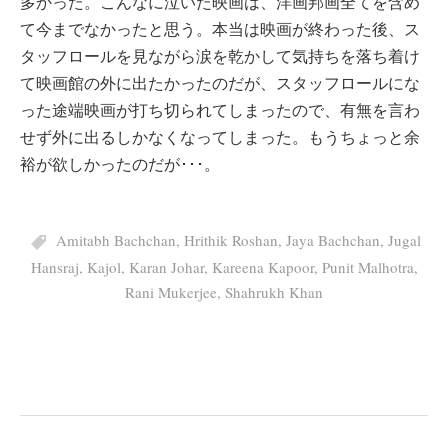
多かった。こんなに泣いた映画は、洋画邦画全てを含め
て今までなかったと思う。本当は映画が終わった後、ス
タッフロールを見ながら涙を乾かして気持ちを落ち着け
て映画館の外に出たかったのだが、スタッフロールにな
った途端映画が打ち切られてしまったので、有無を言わ
せず外に出るしかなくなってしまった。もうちょっと余
裕が欲しかったのだが･･･。
Amitabh Bachchan
,
Hrithik Roshan
,
Jaya Bachchan
,
Jugal
Hansraj
,
Kajol
,
Karan Johar
,
Kareena Kapoor
,
Punit Malhotra
,
Rani Mukerjee
,
Shahrukh Khan