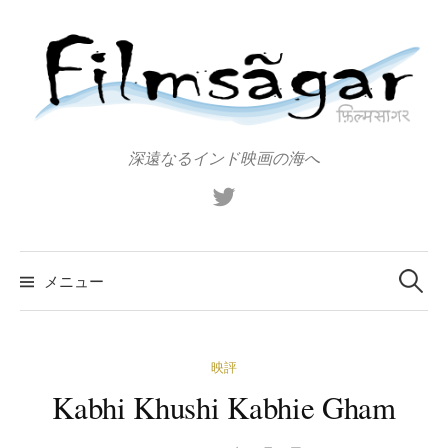
コ
ン
テ
ン
ツ
へ
深遠なるインド映画の海へ
ス
X（旧
キ
Twitter）
ッ
プ
検
索:
メニュー
映評
Kabhi Khushi Kabhie Gham