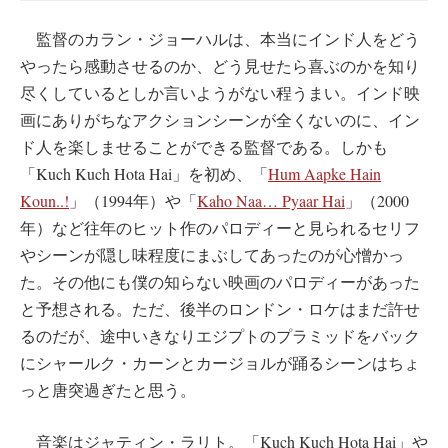
監督のカラン・ジョーハルは、本当にインド人をどう
やったら感動させるのか、どう見せたら喜ぶのかを知り
尽くしているとしか言いようがない程うまい。インド映
画にありがちなアクションシーンが全くないのに、イン
ド人を楽しませることができる監督である。しかも
「Kuch Kuch Hota Hai」を初め、「
Hum Aapke Hain
Koun..!
」（1994年）や「
Kaho Naa… Pyaar Hai
」（2000
年）など往年のヒット作のパロディーと見られるセリフ
やシーンが隠し味程度にまぶしてあったのが心憎かっ
た。その他にも僕の知らない映画のパロディーがあった
と予想される。ただ、後半のロンドン・ロケはまだ許せ
るのだが、途中いきなりエジプトのプラミッドをバック
にシャールク・カーンとカージョルが踊るシーンはちょ
っと唐突過ぎたと思う。
音楽はジャティン・ラリト。「Kuch Kuch Hota Hai」や