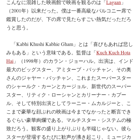
こんなに混雑した映画館で映画を観るのは「
Lagaan
」
（2001年）以来だった。僕は一番高級なバルコニー席で
鑑賞したのだが、下の席で見たらすごい熱気だっただろ
うと思う。
「Kabhi Khushi Kabhie Gham」とは「喜びもあれば悲し
みもある」という意味である。監督は「
Kuch Kuch Hota
Hai
」（1998年）のカラン・ジョーハル。出演は、インド
最大のビッグスター、アミターブ・バッチャン、その奥
さんのジャヤー・バッチャン、これまたスーパースター
のシャールク・カーンとカージョル、新世代のスーパー
スター、リティク・ローシャンとカリーナー・カプー
ル、そして特別出演としてラーニー・ムカルジーと、こ
こまで豪華な顔ぶれの映画は今までなかったと断言でき
るぐらい豪華絢爛である。マルチスター・システムの極
致だろう。観客の盛り上がりぶりも半端じゃない。彼ら
スターが登場するたびに歓声が沸き起こり、ミュージカ