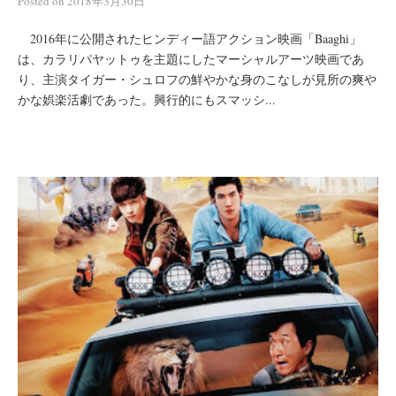
Posted
on
2018年3月30日
2016年に公開されたヒンディー語アクション映画「Baaghi」
は、カラリパヤットゥを主題にしたマーシャルアーツ映画であ
り、主演タイガー・シュロフの鮮やかな身のこなしが見所の爽や
かな娯楽活劇であった。興行的にもスマッシ...