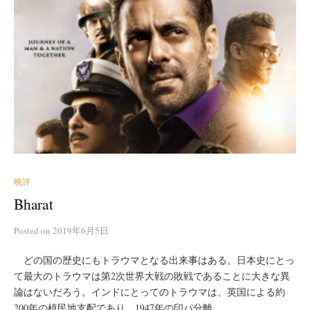
映評
Bharat
Posted
on
2019年6月5日
どの国の歴史にもトラウマとなる出来事はある。日本史にとっ
て最大のトラウマは第2次世界大戦の敗戦であることに大きな異
論はないだろう。インドにとってのトラウマは、英国による約
200年の植民地支配であり、1947年の印パ分離...