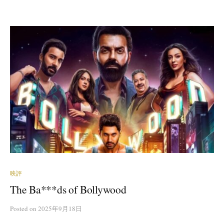
映評
The Ba***ds of Bollywood
Posted
on
2025年9月18日