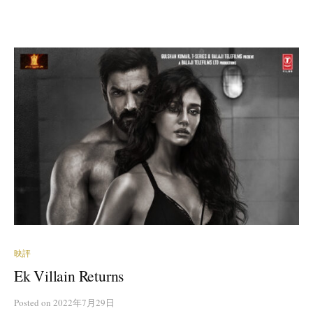
映評
Ek Villain Returns
Posted
on
2022年7月29日