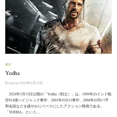
映評
Yodha
Posted
on
2024年3月15日
2024年3月15日公開の「Yodha（戦士）」は、1999年のインド航
空814便ハイジャック事件、2001年の9/11事件、2004年の印パ平
和会談などを緩やかにベースにしたアクション映画である。
「YODHA」という...