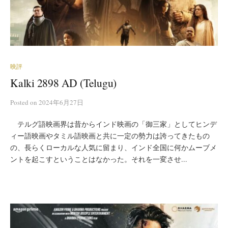
映評
Kalki 2898 AD (Telugu)
Posted
on
2024年6月27日
テルグ語映画界は昔からインド映画の「御三家」としてヒンデ
ィー語映画やタミル語映画と共に一定の勢力は誇ってきたもの
の、長らくローカルな人気に留まり、インド全国に何かムーブメ
ントを起こすということはなかった。それを一変させ...