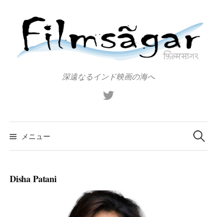
コ
ン
テ
ン
ツ
へ
深遠なるインド映画の海へ
ス
X（旧
キ
Twitter）
ッ
プ
検
索:
メニュー
Disha Patani