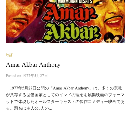
映評
Amar Akbar Anthony
Posted
on
1977年5月27日
1977年5月27日公開の「Amar Akbar Anthony」は、多くの宗教
が共存する世俗国家としてのインドの理念を娯楽映画のフォーマ
ットで体現したオールスターキャストの傑作コメディー映画であ
る。題名は主人公3人の...