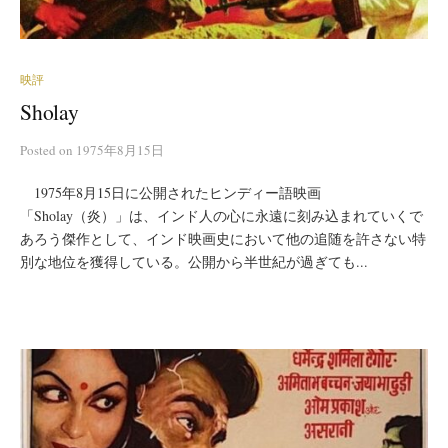
映評
Sholay
Posted
on
1975年8月15日
1975年8月15日に公開されたヒンディー語映画
「Sholay（炎）」は、インド人の心に永遠に刻み込まれていくで
あろう傑作として、インド映画史において他の追随を許さない特
別な地位を獲得している。公開から半世紀が過ぎても...