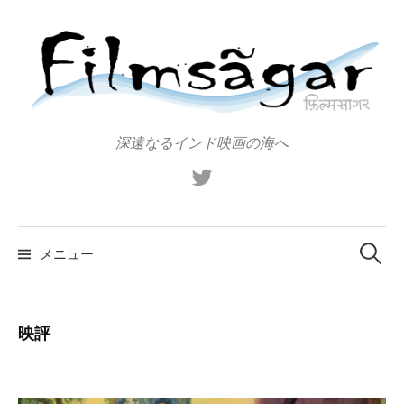
コ
ン
テ
ン
ツ
へ
深遠なるインド映画の海へ
ス
X（旧
キ
Twitter）
ッ
プ
検
索:
メニュー
映評