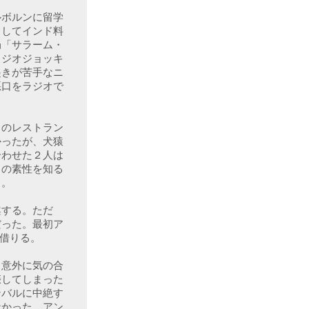
ルボルンに留学
としてインド料
局「サラーム・
ラジオジョッキ
起きが苦手なニ
悪口をラジオで
クのレストラン
かったが、犬猿
合わせた２人は
クの素性を知る
。

案する。ただ
だった。最初ア
借りる。

。意外に気の合
娠してしまった
ンバルに中絶す
なかった。アン