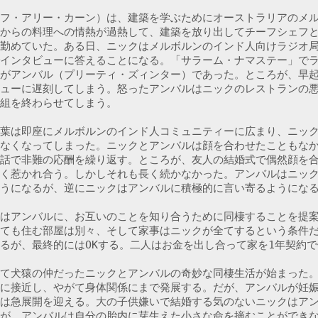
フ・アリー・カーン）は、建築を学ぶためにオーストラリアのメ
からの料理への情熱が過熱して、建築を放り出してチーフシェフ
勤めていた。ある日、ニックはメルボルンのインド人向けラジオ
インタビューに答えることになる。「サラーム・ナマステー」で
がアンバル（プリーティ・ズィンター）であった。ところが、早
ューに遅刻してしまう。怒ったアンバルはニックのレストランの
組を終わらせてしまう。

葉は即座にメルボルンのインド人コミュニティーに広まり、ニッ
なくなってしまった。ニックとアンバルは顔を合わせたこともな
話で非難の応酬を繰り返す。ところが、友人の結婚式で偶然顔を
く惹かれ合う。しかしそれも長く続かなかった。アンバルはニッ
うになるが、逆にニックはアンバルに積極的に言い寄るようになる
はアンバルに、お互いのことを知り合うために同棲することを提
ても住む部屋は別々、そして家事はニックが全てするという条件
るが、最終的にはOKする。二人はお金を出し合って家を1年契約で
て犬猿の仲だったニックとアンバルの奇妙な同棲生活が始まった
に接近し、やがて身体関係にまで発展する。だが、アンバルが妊
は急展開を迎える。大の子供嫌いで結婚する気のないニックはア
が、アンバルは自分の胎内に芽生えた小さな命を摘むことができ