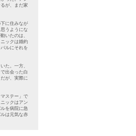
なるが、まだ家
の下に住みなが
と思うようにな
が動いたのは、
。ニックは婚約
ンバルにそれを
ていた。一方、
こで出会った白
。だが、実際に
ナマステー」で
にニックはアン
バルを病院に急
バルは元気な赤