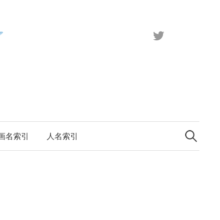
X（旧
Twitter）
検
索:
画名索引
人名索引