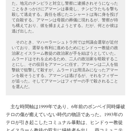
た。地元のチンピラと対立し警察に逮捕されそうになった
ことをきっかけにアマーンは暴発し、チンピラたちを撃ち
殺して逃走する。責任を感じたニシャートは海に身を投げ
て自殺する。アマーンは母親の葬儀に現れるが、警察が待
ち構えており、彼を捕まえようとする。だが、何とか彼は
逃げ出した。

　そのとき、マハーラーシュトラ州では州議会選挙が近付
いており、選挙を有利に進めるためにヒンドゥー教徒の政
治家とイスラーム教徒の政治家が手を結ぼうとしていた。
ムラードはそれを止めるため、二人の政治家を暗殺するこ
とにし、その役目をアマーンに任す。アマーンは二人を狙
撃銃で狙撃して殺すが、ムラードは用済みになったアマー
ンを殺そうとする。アマーンは逃げるが、それをフィザー
が追った。そしてアマーンはフィザーの手で殺されること
を選んだ。
主な時間軸は1999年であり、6年前のボンベイ同時爆破
テロの傷が癒えていない時代の物語であった。1993年の
テロが引き起こしたコミュナル暴動は、ヒンドゥー教徒
とイスラーム教徒の双方に犠牲者を出し、両コミュニテ