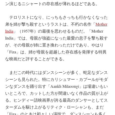
ン演じるニシャートの存在感が薄れるほどである。
テロリストになり、にっちもさっちも行かなくなった
弟を姉が撃ち殺すというラストは、不朽の名作「
Mother
India
」（1957年）の最後を思わせるものだ。「Mother
India」では、母親が強盗になった最愛の息子を撃ち殺す
が、その母親が姉に置き換わっただけであり、やはり
「Fiza」は、姉が母親を超越した存在感を発揮する特異
な映画だと評することができる。
まだこの時代にはダンスシーンが多く、蛇足なダンス
シーンも見られた。特にカリシュマー・カプールがモダ
ンなダンスを踊り出す「Aankh Milaoongi」は場違いもい
いところで、カットした方が間違いなく作品の質が上が
る。ヒンディー語映画界が誇る最高のダンサーとしてス
ターダムを駆け上がるリティク・ローシャンも、まだ
「Fiza」のときは初々しい演技で、ダンスシーンも多く