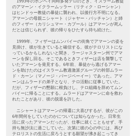
　1993年のボンベイ同時多発テロのとき、イスラーム教徒
のアマーン・イクラームッラー（リティク・ローシャン）
はヒンドゥー教徒の暴徒に襲われ、以後行方不明になる。
アマーンの母親ニシャート（ジャヤー・バッチャン）と姉
のフィザー（カリシュマー・カプール）はアマーンが死ん
だとは信じられず、彼の帰りをひたすら待ち続けた。

　1999年、フィザーはムンバイーの街角でアマーンの姿を
見掛け、彼が生きていると確信する。彼がテロリストにな
っているかもしれないと聞き、ラージャスターン州でアマ
ーンを探し回る。そこであるときフィザーは店を襲撃して
いたアマーンを発見する。6年前、暴徒から逃げるアマー
ンを助けたのはイスラーム教過激派グループの幹部ムラー
ド・カーン（マノージ・バージペーイー）であった。アマ
ーンはムラードの弟子となり、テロ活動に従事していた。
だが、フィザーの懇願に根負けし、テロ組織を辞めてムン
バイーに帰ることにする。ムラードはアマーンに命を救わ
れたことがあり、彼の脱退を許した。

　ニシャートはアマーンの帰還に大喜びするが、彼がこの
6年間何をしていたのかについては知らなかった。日常生
活に戻ったアマーンだったが、仕事に就くこともせず、手
持ち無沙汰に過ごしていた。次第に彼の心の中には、再び
テロリストの生活に戻ろうとする願望が沸き起こってき