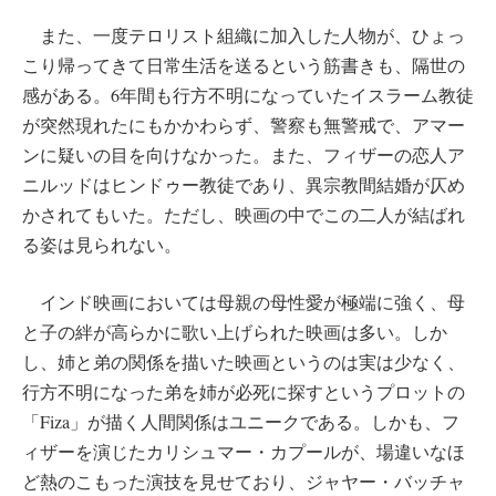
また、一度テロリスト組織に加入した人物が、ひょっ
こり帰ってきて日常生活を送るという筋書きも、隔世の
感がある。6年間も行方不明になっていたイスラーム教徒
が突然現れたにもかかわらず、警察も無警戒で、アマー
ンに疑いの目を向けなかった。また、フィザーの恋人ア
ニルッドはヒンドゥー教徒であり、異宗教間結婚が仄め
かされてもいた。ただし、映画の中でこの二人が結ばれ
る姿は見られない。
インド映画においては母親の母性愛が極端に強く、母
と子の絆が高らかに歌い上げられた映画は多い。しか
し、姉と弟の関係を描いた映画というのは実は少なく、
行方不明になった弟を姉が必死に探すというプロットの
「Fiza」が描く人間関係はユニークである。しかも、フ
ィザーを演じたカリシュマー・カプールが、場違いなほ
ど熱のこもった演技を見せており、ジャヤー・バッチャ