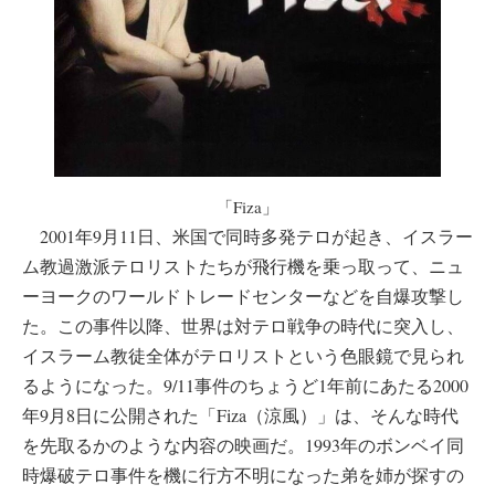
「Fiza」
2001年9月11日、米国で同時多発テロが起き、イスラー
ム教過激派テロリストたちが飛行機を乗っ取って、ニュ
ーヨークのワールドトレードセンターなどを自爆攻撃し
た。この事件以降、世界は対テロ戦争の時代に突入し、
イスラーム教徒全体がテロリストという色眼鏡で見られ
るようになった。9/11事件のちょうど1年前にあたる2000
年9月8日に公開された「Fiza（涼風）」は、そんな時代
を先取るかのような内容の映画だ。1993年のボンベイ同
時爆破テロ事件を機に行方不明になった弟を姉が探すの