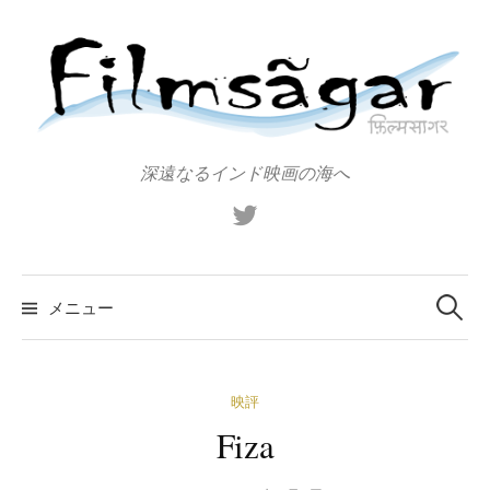
コ
ン
テ
ン
ツ
へ
深遠なるインド映画の海へ
ス
X（旧
キ
Twitter）
ッ
プ
検
索:
メニュー
映評
Fiza