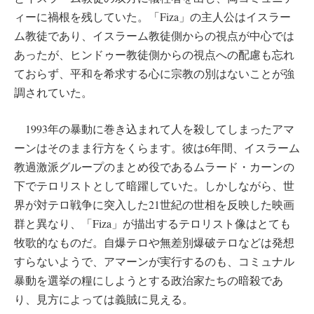
ィーに禍根を残していた。「Fiza」の主人公はイスラー
ム教徒であり、イスラーム教徒側からの視点が中心では
あったが、ヒンドゥー教徒側からの視点への配慮も忘れ
ておらず、平和を希求する心に宗教の別はないことが強
調されていた。
1993年の暴動に巻き込まれて人を殺してしまったアマ
ーンはそのまま行方をくらます。彼は6年間、イスラーム
教過激派グループのまとめ役であるムラード・カーンの
下でテロリストとして暗躍していた。しかしながら、世
界が対テロ戦争に突入した21世紀の世相を反映した映画
群と異なり、「Fiza」が描出するテロリスト像はとても
牧歌的なものだ。自爆テロや無差別爆破テロなどは発想
すらないようで、アマーンが実行するのも、コミュナル
暴動を選挙の糧にしようとする政治家たちの暗殺であ
り、見方によっては義賊に見える。