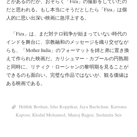
とがあるのだが、おそらく「Fiza」の撮影をしていたの
だと思われる。もし本当にそうだとしたら「Fiza」は個
人的に思い出深い映画に急浮上する。
「Fiza」は、まだ対テロ戦争が始まっていない時代の
インドを舞台に、宗教融和のメッセージを織り交ぜなが
らも、「Mother India」のフォーマットを姉と弟に置き換
えて作られた映画だ。カリシュマー・カプールの円熟期
と同時に、リティク・ローシャンの黎明期を見ることが
できるのも面白い。完璧な作品ではないが、観る価値は
ある映画である。
Hrithik Roshan
,
Isha Koppikar
,
Jaya Bachchan
,
Karisma
Kapoor
,
Khalid Mohamed
,
Manoj Bajpai
,
Sushmita Sen