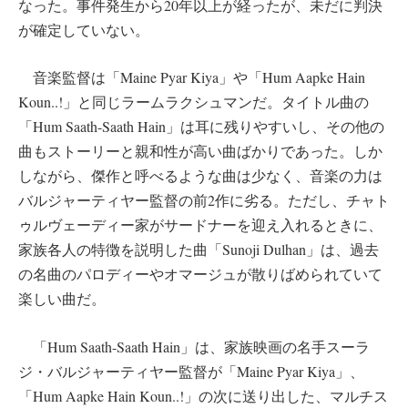
なった。事件発生から20年以上が経ったが、未だに判決
が確定していない。
音楽監督は「Maine Pyar Kiya」や「Hum Aapke Hain
Koun..!」と同じラームラクシュマンだ。タイトル曲の
「Hum Saath-Saath Hain」は耳に残りやすいし、その他の
曲もストーリーと親和性が高い曲ばかりであった。しか
しながら、傑作と呼べるような曲は少なく、音楽の力は
バルジャーティヤー監督の前2作に劣る。ただし、チャト
ゥルヴェーディー家がサードナーを迎え入れるときに、
家族各人の特徴を説明した曲「Sunoji Dulhan」は、過去
の名曲のパロディーやオマージュが散りばめられていて
楽しい曲だ。
「Hum Saath-Saath Hain」は、家族映画の名手スーラ
ジ・バルジャーティヤー監督が「Maine Pyar Kiya」、
「Hum Aapke Hain Koun..!」の次に送り出した、マルチス