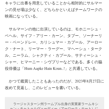
キャラに出番を用意していることから相対的にサルマー
ンの見せ場は少なく、どちらかといえばチームワークの
映画になっている。
サルマーンの他に出演しているのは、モホニーシュ・
ベヘル、サイフ・アリー・カーン、タブー、ソーナーリ
ー・ベーンドレー、カリシュマー・カプール、アーロー
ク・ナート、リーマー・ラーグー、マヘーシュ・ターク
ル、ニーラム、シャクティ・カプール、サティーシュ・
シャー、ヒマーニー・シヴプリーなどである。多くの脇
役俳優は「Hum Aapke Hain Koun..!」と共通している。
かつて鑑賞したこともあったのだが、2023年8月27日に
改めて見返し、このレビューを書いている。
　ラージャスターン州ラームプル出身の実業家ラームキシ
ャン・チャトゥルヴェーディー（アーローク・ナート）に