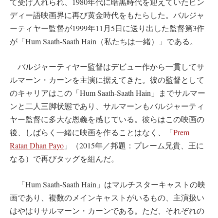
て受け入れられ、1980年代に暗黒時代を迎えていたヒン
ディー語映画界に再び黄金時代をもたらした。バルジャ
ーティヤー監督が1999年11月5日に送り出した監督第3作
が「Hum Saath-Saath Hain（私たちは一緒）」である。
バルジャーティヤー監督はデビュー作から一貫してサ
ルマーン・カーンを主演に据えてきた。彼の監督として
のキャリアはこの「Hum Saath-Saath Hain」までサルマー
ンと二人三脚状態であり、サルマーンもバルジャーティ
ヤー監督に多大な恩義を感じている。彼らはこの映画の
後、しばらく一緒に映画を作ることはなく、「
Prem
Ratan Dhan Payo
」（2015年／邦題：プレーム兄貴、王に
なる）で再びタッグを組んだ。
「Hum Saath-Saath Hain」はマルチスターキャストの映
画であり、複数のメインキャストがいるもの、主演扱い
はやはりサルマーン・カーンである。ただ、それぞれの