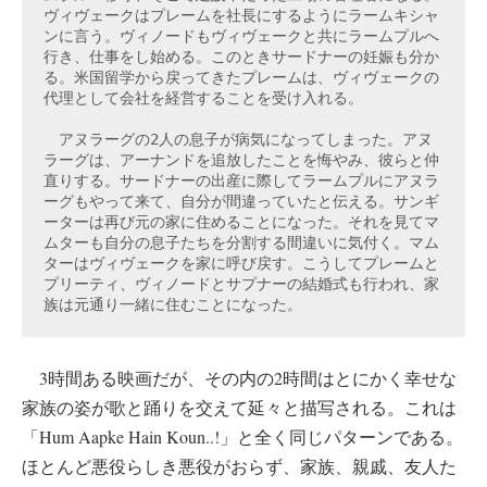
ヴィヴェークはプレームを社長にするようにラームキシャ
ンに言う。ヴィノードもヴィヴェークと共にラームプルへ
行き、仕事をし始める。このときサードナーの妊娠も分か
る。米国留学から戻ってきたプレームは、ヴィヴェークの
代理として会社を経営することを受け入れる。

　アヌラーグの2人の息子が病気になってしまった。アヌ
ラーグは、アーナンドを追放したことを悔やみ、彼らと仲
直りする。サードナーの出産に際してラームプルにアヌラ
ーグもやって来て、自分が間違っていたと伝える。サンギ
ーターは再び元の家に住めることになった。それを見てマ
ムターも自分の息子たちを分割する間違いに気付く。マム
ターはヴィヴェークを家に呼び戻す。こうしてプレームと
プリーティ、ヴィノードとサプナーの結婚式も行われ、家
族は元通り一緒に住むことになった。
3時間ある映画だが、その内の2時間はとにかく幸せな
家族の姿が歌と踊りを交えて延々と描写される。これは
「Hum Aapke Hain Koun..!」と全く同じパターンである。
ほとんど悪役らしき悪役がおらず、家族、親戚、友人た