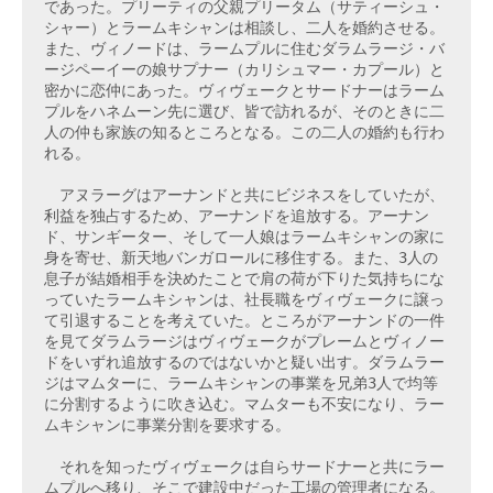
であった。プリーティの父親プリータム（サティーシュ・
シャー）とラームキシャンは相談し、二人を婚約させる。
また、ヴィノードは、ラームプルに住むダラムラージ・バ
ージペーイーの娘サプナー（カリシュマー・カプール）と
密かに恋仲にあった。ヴィヴェークとサードナーはラーム
プルをハネムーン先に選び、皆で訪れるが、そのときに二
人の仲も家族の知るところとなる。この二人の婚約も行わ
れる。

　アヌラーグはアーナンドと共にビジネスをしていたが、
利益を独占するため、アーナンドを追放する。アーナン
ド、サンギーター、そして一人娘はラームキシャンの家に
身を寄せ、新天地バンガロールに移住する。また、3人の
息子が結婚相手を決めたことで肩の荷が下りた気持ちにな
っていたラームキシャンは、社長職をヴィヴェークに譲っ
て引退することを考えていた。ところがアーナンドの一件
を見てダラムラージはヴィヴェークがプレームとヴィノー
ドをいずれ追放するのではないかと疑い出す。ダラムラー
ジはマムターに、ラームキシャンの事業を兄弟3人で均等
に分割するように吹き込む。マムターも不安になり、ラー
ムキシャンに事業分割を要求する。

　それを知ったヴィヴェークは自らサードナーと共にラー
ムプルへ移り、そこで建設中だった工場の管理者になる。