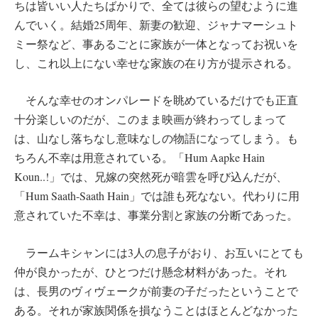
ちは皆いい人たちばかりで、全ては彼らの望むように進
んでいく。結婚25周年、新妻の歓迎、ジャナマーシュト
ミー祭など、事あるごとに家族が一体となってお祝いを
し、これ以上にない幸せな家族の在り方が提示される。
そんな幸せのオンパレードを眺めているだけでも正直
十分楽しいのだが、このまま映画が終わってしまって
は、山なし落ちなし意味なしの物語になってしまう。も
ちろん不幸は用意されている。「Hum Aapke Hain
Koun..!」では、兄嫁の突然死が暗雲を呼び込んだが、
「Hum Saath-Saath Hain」では誰も死なない。代わりに用
意されていた不幸は、事業分割と家族の分断であった。
ラームキシャンには3人の息子がおり、お互いにとても
仲が良かったが、ひとつだけ懸念材料があった。それ
は、長男のヴィヴェークが前妻の子だったということで
ある。それが家族関係を損なうことはほとんどなかった