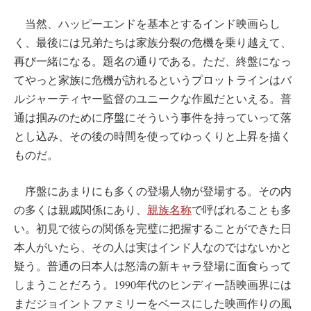
当然、ハッピーエンドを基本とするインド映画らし
く、最後には兄弟たちは家族分裂の危機を乗り越えて、
再び一緒になる。題名の通りである。ただ、終盤になっ
てやっと家族に危機が訪れるというプロットラインはバ
ルジャーティヤー監督のユニークな作風だといえる。普
通は掴みのために序盤にそういう事件を持っていって落
とし込み、その後の時間を使ってゆっくりと上昇を描く
ものだ。
序盤にあまりにも多くの登場人物が登場する。その内
の多くは親戚関係にあり、
親族名称
で呼ばれることも多
い。初見で彼らの関係を完璧に把握することができた日
本人がいたら、その人は実はインド人なのではないかと
疑う。普通の日本人は怒濤の新キャラ登場に面食らって
しまうことだろう。1990年代のヒンディー語映画界には
まだジョイントファミリーをベースにした映画作りの風