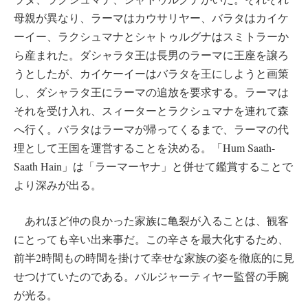
母親が異なり、ラーマはカウサリヤー、バラタはカイケ
ーイー、ラクシュマナとシャトゥルグナはスミトラーか
ら産まれた。ダシャラタ王は長男のラーマに王座を譲ろ
うとしたが、カイケーイーはバラタを王にしようと画策
し、ダシャラタ王にラーマの追放を要求する。ラーマは
それを受け入れ、スィーターとラクシュマナを連れて森
へ行く。バラタはラーマが帰ってくるまで、ラーマの代
理として王国を運営することを決める。「Hum Saath-
Saath Hain」は「ラーマーヤナ」と併せて鑑賞することで
より深みが出る。
あれほど仲の良かった家族に亀裂が入ることは、観客
にとっても辛い出来事だ。この辛さを最大化するため、
前半2時間もの時間を掛けて幸せな家族の姿を徹底的に見
せつけていたのである。バルジャーティヤー監督の手腕
が光る。