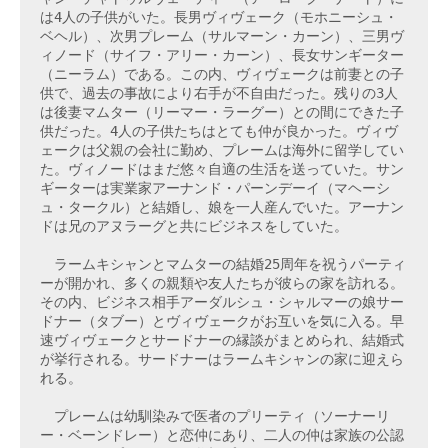
は4人の子供がいた。長男ヴィヴェーク（モホニーシュ・
ベヘル）、次男プレーム（サルマーン・カーン）、三男ヴ
ィノード（サイフ・アリー・カーン）、長女サンギーター
（ニーラム）である。この内、ヴィヴェークは前妻との子
供で、過去の事故により右手が不自由だった。残りの3人
は後妻マムター（リーマー・ラーグー）との間にできた子
供だった。4人の子供たちはとても仲が良かった。ヴィヴ
ェークは父親の会社に勤め、プレームは海外に留学してい
た。ヴィノードはまだ悠々自適の生活を送っていた。サン
ギーターは実業家アーナンド・パーンデーイ（マヘーシ
ュ・タークル）と結婚し、娘を一人産んでいた。アーナン
ドは兄のアヌラーグと共にビジネスをしていた。

　ラームキシャンとマムターの結婚25周年を祝うパーティ
ーが開かれ、多くの親類や友人たちが彼らの家を訪れる。
その内、ビジネス相手アーダルシュ・シャルマーの娘サー
ドナー（タブー）とヴィヴェークがお互いを気に入る。早
速ヴィヴェークとサードナーの縁談がまとめられ、結婚式
が挙行される。サードナーはラームキシャンの家に迎えら
れる。

　プレームは幼馴染みで医者のプリーティ（ソーナーリ
ー・ベーンドレー）と恋仲にあり、二人の仲は家族の公認