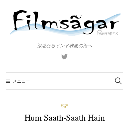
コ
ン
テ
ン
ツ
へ
深遠なるインド映画の海へ
ス
X（旧
キ
Twitter）
ッ
プ
検
索:
メニュー
映評
Hum Saath-Saath Hain