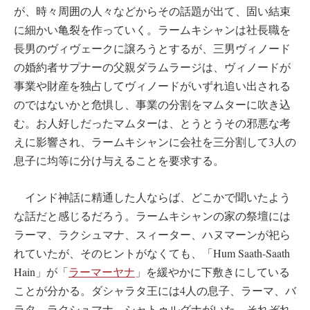
が、時々周囲の人々などからその話題が出て、固い結束
に細かい亀裂を作っていく。ラームキシャンは社長職を
長男のヴィヴェークに譲ろうとするが、三男ヴィノード
の婚約者サプナーの父親ダラムラージは、ヴィノードが
事業や財産を独占してヴィノードがいずれ追い出される
のではないかと危惧し、事業の分割をマムターに吹き込
む。お人好しだったマムターは、とうとうその邪悪な考
えに影響され、ラームキシャンに会社を三分割して3人の
息子に均等に分け与えることを要求する。
インド神話に精通した人ならば、どこかで聞いたよう
な話だと感じるだろう。ラームキシャンの家の祭壇には
ラーマ、ラクシュマナ、スィーター、ハヌマーンが祀ら
れていたが、そのヒントがなくても、「Hum Saath-Saath
Hain」が「
ラーマーヤナ
」を緩やかに下敷きにしている
ことが分かる。ダシャラタ王には4人の息子、ラーマ、バ
ラタ、ラクシュマナ、シャトゥルグナがいた。それぞれ