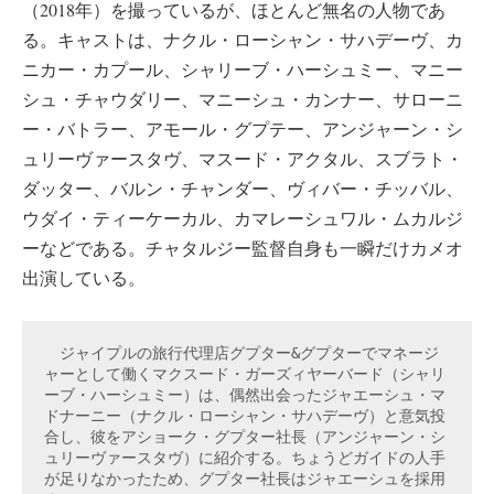
（2018年）を撮っているが、ほとんど無名の人物であ
る。キャストは、ナクル・ローシャン・サハデーヴ、カ
ニカー・カプール、シャリーブ・ハーシュミー、マニー
シュ・チャウダリー、マニーシュ・カンナー、サローニ
ー・バトラー、アモール・グプテー、アンジャーン・シ
ュリーヴァースタヴ、マスード・アクタル、スブラト・
ダッター、バルン・チャンダー、ヴィバー・チッバル、
ウダイ・ティーケーカル、カマレーシュワル・ムカルジ
ーなどである。チャタルジー監督自身も一瞬だけカメオ
出演している。
　ジャイプルの旅行代理店グプター&グプターでマネージ
ャーとして働くマクスード・ガーズィヤーバード（シャリ
ーブ・ハーシュミー）は、偶然出会ったジャエーシュ・マ
ドナーニー（ナクル・ローシャン・サハデーヴ）と意気投
合し、彼をアショーク・グプター社長（アンジャーン・シ
ュリーヴァースタヴ）に紹介する。ちょうどガイドの人手
が足りなかったため、グプター社長はジャエーシュを採用