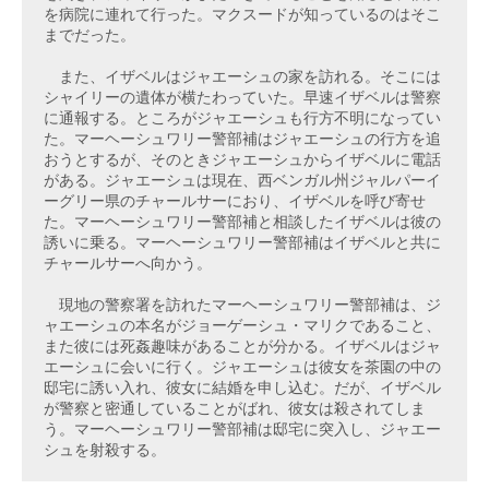
を病院に連れて行った。マクスードが知っているのはそこ
までだった。
　また、イザベルはジャエーシュの家を訪れる。そこには
シャイリーの遺体が横たわっていた。早速イザベルは警察
に通報する。ところがジャエーシュも行方不明になってい
た。マーヘーシュワリー警部補はジャエーシュの行方を追
おうとするが、そのときジャエーシュからイザベルに電話
がある。ジャエーシュは現在、西ベンガル州ジャルパーイ
ーグリー県のチャールサーにおり、イザベルを呼び寄せ
た。マーヘーシュワリー警部補と相談したイザベルは彼の
誘いに乗る。マーヘーシュワリー警部補はイザベルと共に
チャールサーへ向かう。
　現地の警察署を訪れたマーヘーシュワリー警部補は、ジ
ャエーシュの本名がジョーゲーシュ・マリクであること、
また彼には死姦趣味があることが分かる。イザベルはジャ
エーシュに会いに行く。ジャエーシュは彼女を茶園の中の
邸宅に誘い入れ、彼女に結婚を申し込む。だが、イザベル
が警察と密通していることがばれ、彼女は殺されてしま
う。マーヘーシュワリー警部補は邸宅に突入し、ジャエー
シュを射殺する。