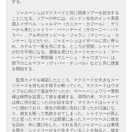
する。
　ジャエーシュはマクスードと共に団体ツアーを担当する
ことになる。ツアーの中には、ロンドン在住のインド系英
国人イザベル・シャルマー（カニカー・カプール）、デリ
ーから来たシャイリー・パーンデーイ（サローニー・バト
ラー）、アル中のサッビール・ジャラン（マニーシュ・カ
ンナー）などがいた。ジャエーシュはイザベルに言い寄ら
れ、ホテルで一夜を共にする。ところが翌朝、シャイリー
が行方不明になる。通報を受けたスーリヤカーント・マー
ヘーシュワリー警部補（マニーシュ・チャウダリー）は、
部下のニルマラー（ヴィバー・チッバル）などと共に捜査
を開始する。
　監視カメラを確認したところ、マクスードが大きなスー
ツケースを持ち出す様子が映っていた。マクスードはウダ
イプルに向けて逃走中だったが、マーヘーシュワリー警部
補は検問を設置して彼を逮捕する。尋問の末、マクスード
は夜に何が起こったのか話す出す。マクスードはシャイリ
ーに惚れており、彼女の部屋に告白に言ったが口論にな
り、彼女を殴って気絶させてしまった。シャイリーが死ん
だと思ったマクスードは部屋にあったスーツケースに彼女
を詰め、外に運び出した。それを見たジャエーシュは事情
を聞き、シャイリーがまだ生きていることを知ると、彼女