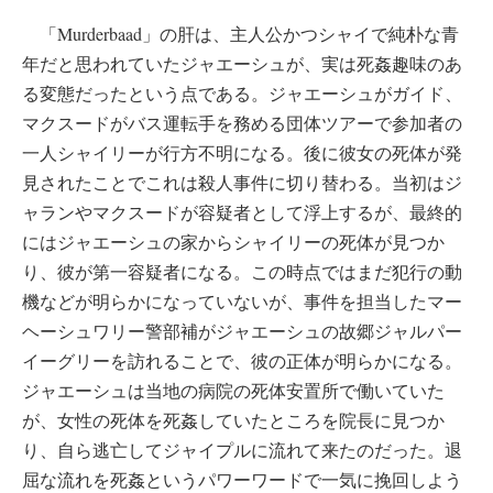
「Murderbaad」の肝は、主人公かつシャイで純朴な青
年だと思われていたジャエーシュが、実は死姦趣味のあ
る変態だったという点である。ジャエーシュがガイド、
マクスードがバス運転手を務める団体ツアーで参加者の
一人シャイリーが行方不明になる。後に彼女の死体が発
見されたことでこれは殺人事件に切り替わる。当初はジ
ャランやマクスードが容疑者として浮上するが、最終的
にはジャエーシュの家からシャイリーの死体が見つか
り、彼が第一容疑者になる。この時点ではまだ犯行の動
機などが明らかになっていないが、事件を担当したマー
ヘーシュワリー警部補がジャエーシュの故郷ジャルパー
イーグリーを訪れることで、彼の正体が明らかになる。
ジャエーシュは当地の病院の死体安置所で働いていた
が、女性の死体を死姦していたところを院長に見つか
り、自ら逃亡してジャイプルに流れて来たのだった。退
屈な流れを死姦というパワーワードで一気に挽回しよう