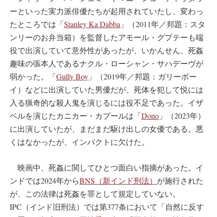
ーといった実力派俳優たちが起用されていたし、変わっ
たところでは「
Stanley Ka Dabba
」（2011年／邦題：スタ
ンリーのお弁当箱）を監督したアモール・グプテーも端
役で出演していて意外性があったが、いかんせん、死姦
趣味の張本人であるナクル・ローシャン・サハデーヴが
弱かった。「
Gully Boy
」（2019年／邦題：ガリーボー
イ）などに出演していた男優だが、死体を犯して悦には
入る猟奇的な殺人鬼を演じるには役不足であった。イザ
ベルを演じたカニカー・カプールは「
Dono
」（2023年）
に出演していたが、まだまだ駆け出しの女優である。悪
くはなかったが、インパクトに欠けた。
映画中、死姦に関してひとつ面白い指摘があった。イ
ンドでは2024年から
BNS（新インド刑法）
が施行された
が、この法律は死姦を罪として規定していない。
IPC（インド旧刑法）では第377条において「自然に反す