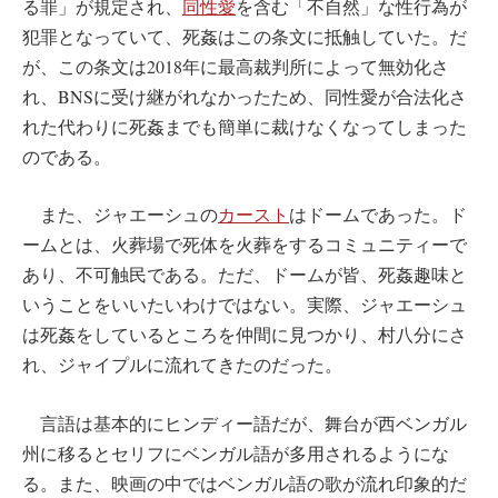
る罪」が規定され、
同性愛
を含む「不自然」な性行為が
犯罪となっていて、死姦はこの条文に抵触していた。だ
が、この条文は2018年に最高裁判所によって無効化さ
れ、BNSに受け継がれなかったため、同性愛が合法化さ
れた代わりに死姦までも簡単に裁けなくなってしまった
のである。
また、ジャエーシュの
カースト
はドームであった。ド
ームとは、火葬場で死体を火葬をするコミュニティーで
あり、不可触民である。ただ、ドームが皆、死姦趣味と
いうことをいいたいわけではない。実際、ジャエーシュ
は死姦をしているところを仲間に見つかり、村八分にさ
れ、ジャイプルに流れてきたのだった。
言語は基本的にヒンディー語だが、舞台が西ベンガル
州に移るとセリフにベンガル語が多用されるようにな
る。また、映画の中ではベンガル語の歌が流れ印象的だ