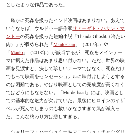
としたような作品であった。
確かに死姦を扱ったインド映画はあまりない。あえて
いうならば、ウルドゥー語作家
サアーダト・ハサン・マ
ントー
の死姦を扱った短編小説「Thanda Ghosht（冷たい
肉）」が収められた「
Mantostaan
」（2017年）や
「
Manto
」（2018年）が該当するが、死姦をメインテー
マに据えた作品はあまり思い付かない。ただ、世界の映
画を見渡すと、決して珍しいテーマではなく、死姦だけ
でもって映画をセンセーショナルに味付けしようとする
のは困難である。やはり映画としての完成度が高くなく
てはどうにもならない。「Murderbaad」には、映画とし
ての基本的な魅力が欠けていた。最後にヒロインのイザ
ベルが死んでしまうのも救いがなさすぎて気が滅入っ
た。こんな終わり方は悲しすぎる。
シャリーブ・ハーシュミーやマニーシュ・チャウダリ