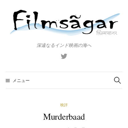
コ
ン
テ
ン
ツ
へ
深遠なるインド映画の海へ
ス
X（旧
キ
Twitter）
ッ
プ
検
索:
メニュー
映評
Murderbaad