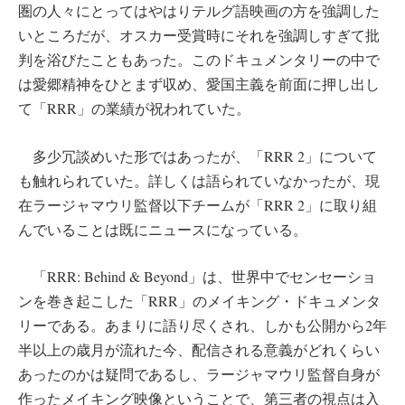
圏の人々にとってはやはりテルグ語映画の方を強調した
いところだが、オスカー受賞時にそれを強調しすぎて批
判を浴びたこともあった。このドキュメンタリーの中で
は愛郷精神をひとまず収め、愛国主義を前面に押し出し
て「RRR」の業績が祝われていた。
多少冗談めいた形ではあったが、「RRR 2」について
も触れられていた。詳しくは語られていなかったが、現
在ラージャマウリ監督以下チームが「RRR 2」に取り組
んでいることは既にニュースになっている。
「RRR: Behind & Beyond」は、世界中でセンセーショ
ンを巻き起こした「RRR」のメイキング・ドキュメンタ
リーである。あまりに語り尽くされ、しかも公開から2年
半以上の歳月が流れた今、配信される意義がどれくらい
あったのかは疑問であるし、ラージャマウリ監督自身が
作ったメイキング映像ということで、第三者の視点は入