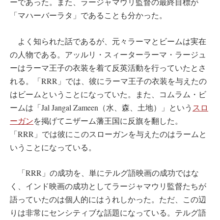
ーであった。また、ラージャマウリ監督の最終目標が
「マハーバーラタ」であることも分かった。
よく知られた話であるが、元々ラーマとビームは実在
の人物である。アッルリ・スィーターラーマ・ラージュ
ーはラーマ王子の衣装を着て反英活動を行っていたとさ
れる。「RRR」では、彼にラーマ王子の衣装を与えたの
はビームということになっていた。また、コムラム・ビ
ームは「Jal Jangal Zameen（水、森、土地）」という
スロ
ーガン
を掲げてニザーム藩王国に反旗を翻した。
「RRR」では彼にこのスローガンを与えたのはラームと
いうことになっている。
「RRR」の成功を、単にテルグ語映画の成功ではな
く、インド映画の成功としてラージャマウリ監督たちが
語っていたのは個人的にはうれしかった。ただ、この辺
りは非常にセンシティブな話題になっている。テルグ語