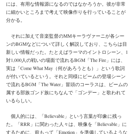
には、有用な情報源になるのではなかろうか。彼が非常
に細かいところまで考えて映像作りを行っていることが
分かる。
それに加えて音楽監督のMMキーラヴァーニが各シー
ンのBGMなどについて詳しく解説しており、こちらは目
新しい情報だった。たとえばラーマのイントロシーン、1
対1,000人の戦いの場面で流れるBGM「The Fire」には、
実は「Come What May（何があろうとも）」という歌詞
が付いているという。それと同様にビームの登場シーン
で流れるBGM「The Water」冒頭のコーラスは、ビームの
属する部族ゴンド族にちなんで「ゴンデー」と歌われて
いるらしい。
個人的には、「Believable」という言葉が印象に残っ
た。「RRR」に関わった人々は、映像を「Believable」に
するために、前もって「Emotion」を準備しているような