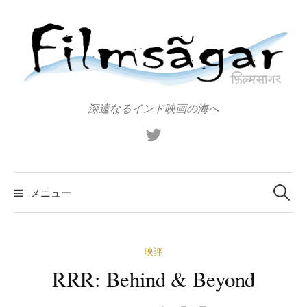
コ
ン
テ
ン
ツ
へ
深遠なるインド映画の海へ
ス
X（旧
キ
Twitter）
ッ
プ
検
索:
メニュー
映評
RRR: Behind & Beyond