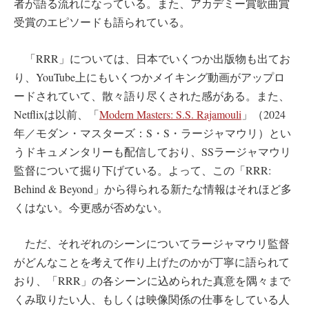
者が語る流れになっている。また、アカデミー賞歌曲賞
受賞のエピソードも語られている。
「RRR」については、日本でいくつか出版物も出てお
り、YouTube上にもいくつかメイキング動画がアップロ
ードされていて、散々語り尽くされた感がある。また、
Netflixは以前、「
Modern Masters: S.S. Rajamouli
」（2024
年／モダン・マスターズ：S・S・ラージャマウリ）とい
うドキュメンタリーも配信しており、SSラージャマウリ
監督について掘り下げている。よって、この「RRR:
Behind & Beyond」から得られる新たな情報はそれほど多
くはない。今更感が否めない。
ただ、それぞれのシーンについてラージャマウリ監督
がどんなことを考えて作り上げたのかが丁寧に語られて
おり、「RRR」の各シーンに込められた真意を隅々まで
くみ取りたい人、もしくは映像関係の仕事をしている人