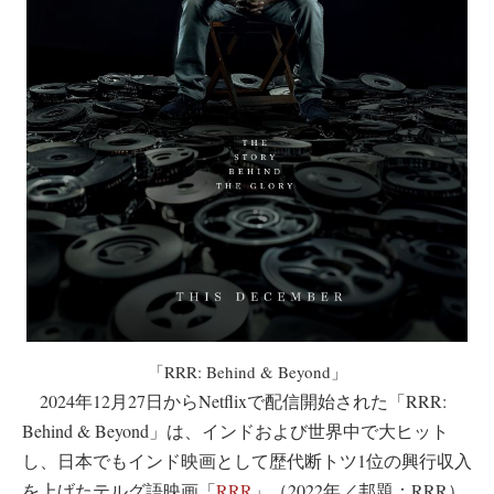
「RRR: Behind & Beyond」
2024年12月27日からNetflixで配信開始された「RRR:
Behind & Beyond」は、インドおよび世界中で大ヒット
し、日本でもインド映画として歴代断トツ1位の興行収入
を上げたテルグ語映画「
RRR
」（2022年／邦題：RRR）