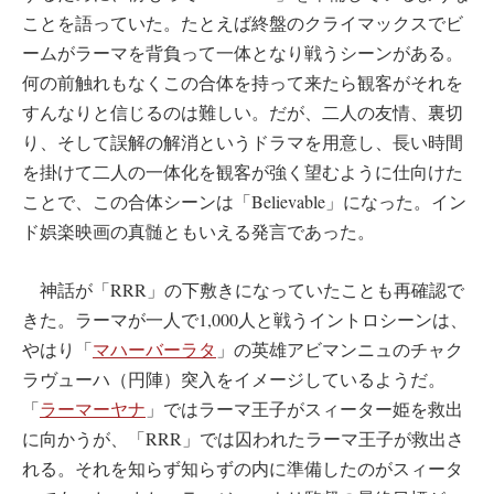
ことを語っていた。たとえば終盤のクライマックスでビ
ームがラーマを背負って一体となり戦うシーンがある。
何の前触れもなくこの合体を持って来たら観客がそれを
すんなりと信じるのは難しい。だが、二人の友情、裏切
り、そして誤解の解消というドラマを用意し、長い時間
を掛けて二人の一体化を観客が強く望むように仕向けた
ことで、この合体シーンは「Believable」になった。イン
ド娯楽映画の真髄ともいえる発言であった。
神話が「RRR」の下敷きになっていたことも再確認で
きた。ラーマが一人で1,000人と戦うイントロシーンは、
やはり「
マハーバーラタ
」の英雄アビマンニュのチャク
ラヴューハ（円陣）突入をイメージしているようだ。
「
ラーマーヤナ
」ではラーマ王子がスィーター姫を救出
に向かうが、「RRR」では囚われたラーマ王子が救出さ
れる。それを知らず知らずの内に準備したのがスィータ