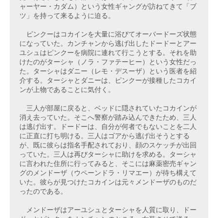
ャーヤー・カダム）という女性ギャングが訪ねてきて「ブ
ツ」を持って来るように迫る。
　ピンクーはコカインを大量に浴びてオーバードーズ状態
になっていた。カンチャンから逃げ出したドードーとアー
ユシュはピンクーを病院に連れて行こうとする。それを助
けたのがターシャ（ノラ・ファテーヒー）という女性だっ
た。ターシャはダニー（レモ・デスーザ）という医者を紹
介する。ターシャとダニーは、ピンクーが接種したコカイ
ンが上物であることに気付く。
　三人が部屋に戻ると、ベッドに隠されていたコカインが
消え去っていた。そこへ警察が踏み込んできたため、三人
は逃げ出す。ドードーは、自分が何者でもないことを二人
に正直に打ち明ける。三人はゴアから逃げ出そうとする
が、既に彼らは指名手配されており、顔のスケッチが出回
っていた。三人は再びターシャに助けを求める。ターシャ
に言われた住所に行ってみると、そこには麻薬密売ギャン
グのメンドーザ（ウペーンドラ・リマエー）が待ち構えて
いた。彼らが見つけたコカインは元々メンドーザのものだ
ったのである。
　メンドーザはアーユシュとターシャを人質に取り、ドー