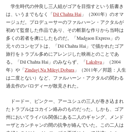
学生時代の仲良し三人組がゴアを目指すという筋書き
は、いうまでもなく「
Dil Chahta Hai
」（2001年）のオマ
ージュだ。プロデューサーのファルハーン・アクタルが
初めて監督した作品であり、その斬新な作りから当時は
多くの若者を虜にしたものだ。「Madgaon Express」の
元々のコンセプトは、「Dil Chahta Hai」で描かれたゴア
旅行をトラブル多めにアレンジした映画とのことであ
る。「Dil Chahta Hai」のみならず、「
Lakshya
」（2004
年）や「
Zindagi Na Milegi Dobara
」（2011年／邦題：人生
は二度とない）など、ファルハーン・アクタルの関わる
過去作のパロディーが散見された。
ドードー、ピンクー、アーユシュの三人が巻き込まれ
たトラブルはコカイン絡みのものだった。しかも、ゴア
州においてライバル関係にある二人のギャング、メンド
ーザとカンチャンの間の抗争が絡んでいた。この二人は