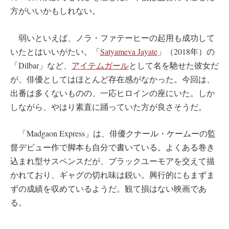
方がいいかもしれない。
弱いといえば、ノラ・ファテーヒーの起用も成功して
いたとはいいがたい。「
Satyameva Jayate
」（2018年）の
「Dilbar」など、
アイテムガール
として名を馳せた彼女だ
が、俳優としてはほとんど存在感がなかった。今回は、
出番は多くないものの、一応ヒロインの座にいた。しか
しながら、やはり素直に踊っていた方が良さそうだ。
「Madgaon Express」は、俳優クナール・ケームーの監
督デビュー作で脚本も自分で書いている。よくある巻き
込まれ型サスペンスだが、ブラックユーモアを交えて描
かれており、ギャグの切れ味は鋭い。興行的にもまずま
ずの成績を収めているようだ。観て損はない映画であ
る。