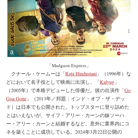
「Madgaon Express」
クナール・ケームーは「
Raja Hindustani
」（1996年）な
どにおいて名子役として映画に出演し、「
Kalyug
」
（2005年）で本格デビューした俳優だ。彼の出演作「
Go
Goa Gone
」（2013年／邦題：インド・オブ・ザ・デッ
ド）は日本でも公開された。トップスターに登り詰めた
とはいえないが、サイフ・アリー・カーンの妹ソーハ
ー・アリー・カーンと結婚するなど、意外に業界内にコ
ネを築くことに成功している。2024年3月22日公開の