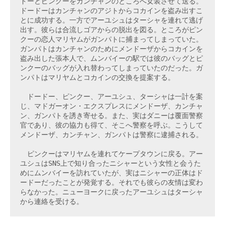
ドーとピンクーをカンチャンのところへ女装させて送る。
ドードーはカンチャンのアジトからコカインを盗み出すこ
とに成功する。一方でアーユシュはターシャを連れて逃げ
出す。彼らは合流しゴアからの脱出を図る。ところがピン
クーの恋人マリヤムがガンパトに捕まってしまっていた。
ガンパトはカンチャンのためにメンドーザからコカインを
盗み出した張本人で、ムンバイーの駅では彼のバッグとピ
ンクーのバッグが入れ替わってしまっていたのだった。ガ
ンパトはマリヤムとコカインの交換を提案する。
　ドードー、ピンクー、アーユシュ、ターシャは一計を案
じ、マドガーオン・エクスプレスにメンドーザ、カンチャ
ン、ガンパトを誘き寄せる。また、実はダニーは覆面警察
官であり、彼の協力も得て、そこへ警察を呼ぶ。こうして
メンドーザ、カンチャン、ガンパトは警察に逮捕される。
　ピンクーはマリヤムを連れてケープタウンに戻る。アー
ユシュはSNS上で知り合ったニシャーという女性と会うた
めにムンバイーを訪れていたが、実はニシャーの正体はド
ードーだったことが発覚する。それでも彼らの友情は変わ
らなかった。ニューヨークに戻ったアーユシュはターシャ
から連絡を受ける。