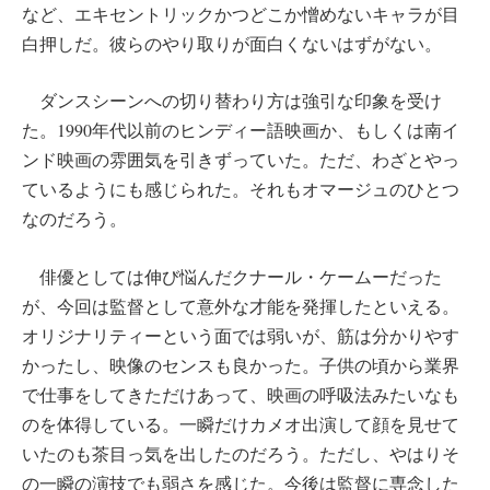
など、エキセントリックかつどこか憎めないキャラが目
白押しだ。彼らのやり取りが面白くないはずがない。
ダンスシーンへの切り替わり方は強引な印象を受け
た。1990年代以前のヒンディー語映画か、もしくは南イ
ンド映画の雰囲気を引きずっていた。ただ、わざとやっ
ているようにも感じられた。それもオマージュのひとつ
なのだろう。
俳優としては伸び悩んだクナール・ケームーだった
が、今回は監督として意外な才能を発揮したといえる。
オリジナリティーという面では弱いが、筋は分かりやす
かったし、映像のセンスも良かった。子供の頃から業界
で仕事をしてきただけあって、映画の呼吸法みたいなも
のを体得している。一瞬だけカメオ出演して顔を見せて
いたのも茶目っ気を出したのだろう。ただし、やはりそ
の一瞬の演技でも弱さを感じた。今後は監督に専念した