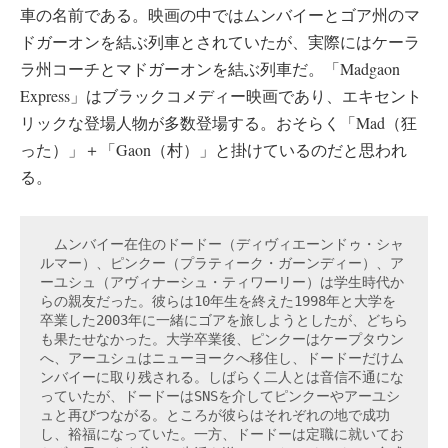
車の名前である。映画の中ではムンバイーとゴア州のマ
ドガーオンを結ぶ列車とされていたが、実際にはケーラ
ラ州コーチとマドガーオンを結ぶ列車だ。「Madgaon
Express」はブラックコメディー映画であり、エキセント
リックな登場人物が多数登場する。おそらく「Mad（狂
った）」＋「Gaon（村）」と掛けているのだと思われ
る。
　ムンバイー在住のドードー（ディヴィエーンドゥ・シャ
ルマー）、ピンクー（プラティーク・ガーンディー）、ア
ーユシュ（アヴィナーシュ・ティワーリー）は学生時代か
らの親友だった。彼らは10年生を終えた1998年と大学を
卒業した2003年に一緒にゴアを旅しようとしたが、どちら
も果たせなかった。大学卒業後、ピンクーはケープタウン
へ、アーユシュはニューヨークへ移住し、ドードーだけム
ンバイーに取り残される。しばらく二人とは音信不通にな
っていたが、ドードーはSNSを介してピンクーやアーユシ
ュと再びつながる。ところが彼らはそれぞれの地で成功
し、裕福になっていた。一方、ドードーは定職に就いてお