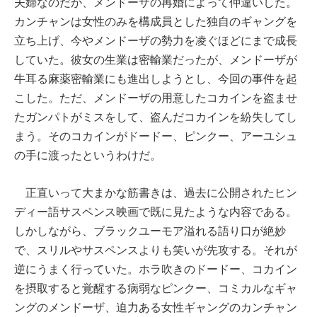
夫婦なのだが、メンドーザの再婚によって仲違いした。
カンチャンは女性のみを構成員とした独自のギャングを
立ち上げ、今やメンドーザの勢力を凌ぐほどにまで成長
していた。彼女の生業は密輸業だったが、メンドーザが
牛耳る麻薬密輸業にも進出しようとし、今回の事件を起
こした。ただ、メンドーザの用意したコカインを盗ませ
たガンパトがミスをして、盗んだコカインを紛失してし
まう。そのコカインがドードー、ピンクー、アーユシュ
の手に渡ったというわけだ。
正直いって大まかな筋書きは、過去に公開されたヒン
ディー語サスペンス映画で既に見たような内容である。
しかしながら、ブラックユーモア溢れる語り口が絶妙
で、スリルやサスペンスよりも笑いが先攻する。それが
逆にうまく行っていた。ホラ吹きのドードー、コカイン
を摂取すると覚醒する病弱なピンクー、コミカルなギャ
ングのメンドーザ、迫力ある女性ギャングのカンチャン