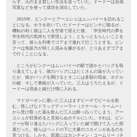
らず、元のまま貧しい生活を送っていた。ドードーは合成
写真などを使って成功を演出していた。
　2015年、ピンクーとアーユシュはムンバイーを訪れるこ
とになる。ホラを吹いていたドードーはピンチに陥るが、
機転の利く彼は二人を空港で迎えた後、「学生時代の夢を
学生時代の気持ちで実現しよう」ともっともらしいことを
言って、彼らを列車でゴアまで連れて行こうとする。ピン
クーは免疫力が弱く人混みを嫌がるが、とりあえずゴアま
で行くことになる。
　ところがピンクーはムンバイーの駅で誰かとバッグを取
り違えてしまう。彼のバッグにはたくさんの薬が入ってい
たが、彼がバッグを開けるとそこには多額の現金、ホテル
の鍵、そして拳銃が入っていた。三人はうろたえるが、ド
ードーは現金と鍵だけ懐に入れる。
　マドガーオンに着いた三人はまずビーチでビールを飲
む。怪しげなドラッグディーラー（クナール・ケームー）
から受け取った薬を飲んだ三人は酔っ払ってしまう。アー
ユシュが目覚めると見知らぬホテルにいた。それは、ピン
クーが取り違えたバッグに入っていた鍵で開けて入った部
屋だった。彼らはベッドの下に大量のコカインがあるのを
見つける。しかも、部屋にはカンチャン・コームリー（チ