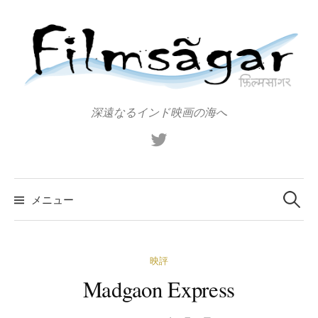
コ
ン
テ
ン
ツ
へ
深遠なるインド映画の海へ
ス
X（旧
キ
Twitter）
ッ
プ
検
索:
メニュー
映評
Madgaon Express