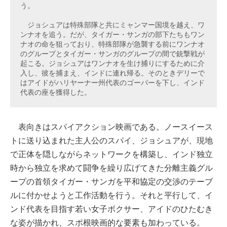
う。

　ジョシュアは特殊部隊と共にミャンマー国境を越え、ワ
ンナオを追う。だが、タイガー・サンガの部下たちもワン
ナオの命を狙っており、特殊部隊が急襲する前にワンナオ
のグループとタイガー・サンガのグループの間で銃撃戦が
起こる。ジョシュアはワンナオを生け捕りにするために介
入し、彼を捕まえ、インドに連れ帰る。そのときデリーで
はアイドがハリヤーナー州代表のゴーパーを下し、インド
代表の座を獲得した。
表向きはスパイアクション映画である。ノースイース
トに送り込まれた主人公のスパイ、ジョシュアが、現地
で正体を隠しながらネットワークを構築し、インド独立
時から独立を求めて闘争を繰り広げてきた分離主義グル
ープの首領タイガー・サンガを平和協定の交渉のテーブ
ルに付かせようと工作活動を行う。それと平行して、イ
ンド代表を目指す若い女子ボクサー、アイドのひたむき
な姿が描かれ、スポ根映画的な要素も加わっている。