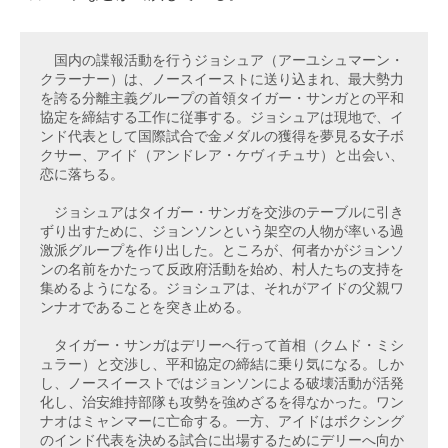
　国内の諜報活動を行うジョシュア（アーユシュマーン・
クラーナー）は、ノースイーストに送り込まれ、最大勢力
を誇る分離主義グループの首領タイガー・サンガとの平和
協定を締結する工作に従事する。ジョシュアは現地で、イ
ンド代表として国際試合で金メダルの獲得を夢見る女子ボ
クサー、アイド（アンドレア・ケヴィチュサ）と出会い、
恋に落ちる。

　ジョシュアはタイガー・サンガを交渉のテーブルに引き
ずり出すために、ジョンソンという架空の人物が率いる過
激派グループを作り出した。ところが、何者かがジョンソ
ンの名前をかたって反政府活動を始め、村人たちの支持を
集めるようになる。ジョシュアは、それがアイドの父親ワ
ンナオであることを突き止める。

　タイガー・サンガはデリーへ行って首相（クムド・ミシ
ュラー）と交渉し、平和協定の締結に乗り気になる。しか
し、ノースイーストではジョンソンによる破壊活動が活発
化し、治安維持部隊も攻勢を強めざるを得なかった。ワン
ナオはミャンマーに亡命する。一方、アイドはボクシング
のインド代表を決める試合に出場するためにデリーへ向か