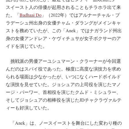
スイースト人の俳優が起用されることもチラホラ出て来
た。「
Badhaai Do
」（2022年）ではアルナーチャル・プ
ラデーシュ州出身の女優チャム・ダラングがメインキャ
ストを務めていたが、この「Anek」ではナガランド州出
身の女優アンドレア・ケヴィチュサが女子ボクサーのア
イドを演じていた。
挑戦派の男優アーユシュマーン・クラーナーが今回選
んだのはスパイ役であった。極度に高度な演技力を求め
られる場面は少なかったが、いつになくハードボイルド
な演技を見せていた。ジョシュアの上司役を演じたマノ
ージ・パーワー、首相役を演じたクムド・ミシュラー、
そしてジョシュアの相棒役を演じたJDチャクラヴァルテ
ィーも好演していた。
「Anek」は、ノースイーストを舞台にした変わり種の