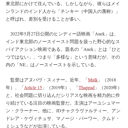
東北部にかけて住んでいる。しかしながら、彼らはメイ
ンランドのインド人から「チンキー（中国人の蔑称）」
と呼ばれ、差別を受けることが多い。
2022年5月27日公開のヒンディー語映画「Anek」は、
インド東北部のノースイースト問題を扱った野心的なス
パイアクション映画である。題名の「Anek」とは「ひと
つではない」、つまり「多様な」という意味だが、その
内の「NE」はノースイーストを示している。
監督はアヌバヴ・スィナー。近年、「
Mulk
」（2018
年）、「
Article 15
」（2019年）、「
Thappad
」（2020年）
と、社会問題に切り込んだシリアスな映画を精力的に作
り続けている注目の映画監督だ。主演はアーユシュマー
ン・クラーナー。他に、JDチャクラヴァルティー、アン
ドレア・ケヴィチュサ、マノージ・パーワー、クムド・
ミシュラなどが出演している。