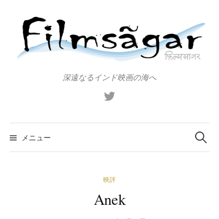
コ
ン
テ
ン
ツ
へ
深遠なるインド映画の海へ
ス
X（旧
キ
Twitter）
ッ
プ
検
索:
メニュー
映評
Anek