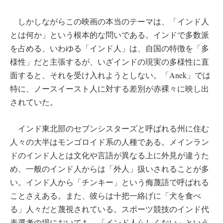
しかしながらこの映画の本当のテーマは、「インド人
とは何か」という根本的な問いである。インドで多数派
を占める、いわゆる「インド人」は、自国の特徴を「多
様性」だと主張するが、いざインドの現実の多様性に直
面すると、それを受け入れようとしない。「Anek」では
特に、ノースイースト人に対する差別が赤裸々に映し出
されていた。
インド東北部のセブンシスターズと呼ばれる州に住む
人々の大半はモンゴロイド系の人種である。メインラン
ドのインド人とは文化や言語が異なる上に外見が違うた
め、一般のインド人からは「外人」扱いされることが多
い。インド人から「チンキー」という侮蔑語で呼ばれる
ことさえある。また、彼らは十把一絡げに「犬を食べ
る」人々だと蔑視されている。スポーツ競技のインド代
表選考の場においても、「インド人らしくない」という