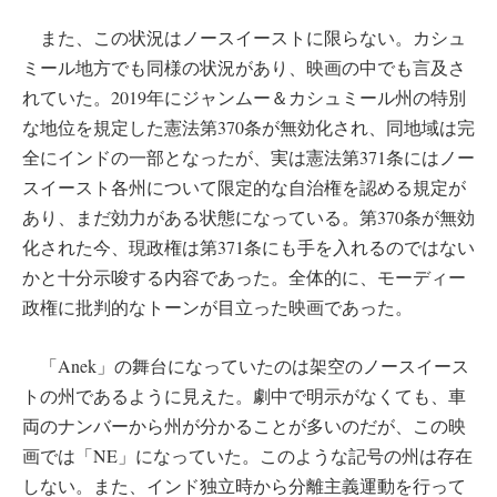
また、この状況はノースイーストに限らない。カシュ
ミール地方でも同様の状況があり、映画の中でも言及さ
れていた。2019年にジャンムー＆カシュミール州の特別
な地位を規定した憲法第370条が無効化され、同地域は完
全にインドの一部となったが、実は憲法第371条にはノー
スイースト各州について限定的な自治権を認める規定が
あり、まだ効力がある状態になっている。第370条が無効
化された今、現政権は第371条にも手を入れるのではない
かと十分示唆する内容であった。全体的に、モーディー
政権に批判的なトーンが目立った映画であった。
「Anek」の舞台になっていたのは架空のノースイース
トの州であるように見えた。劇中で明示がなくても、車
両のナンバーから州が分かることが多いのだが、この映
画では「NE」になっていた。このような記号の州は存在
しない。また、インド独立時から分離主義運動を行って