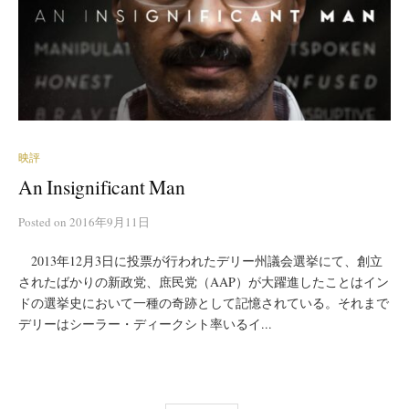
映評
An Insignificant Man
Posted
on
2016年9月11日
2013年12月3日に投票が行われたデリー州議会選挙にて、創立
されたばかりの新政党、庶民党（AAP）が大躍進したことはイン
ドの選挙史において一種の奇跡として記憶されている。それまで
デリーはシーラー・ディークシト率いるイ...