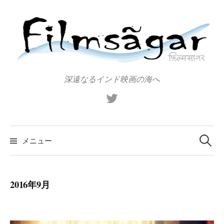
コ
ン
テ
ン
ツ
へ
深遠なるインド映画の海へ
ス
X（旧
キ
Twitter）
ッ
プ
検
索:
メニュー
2016年9月