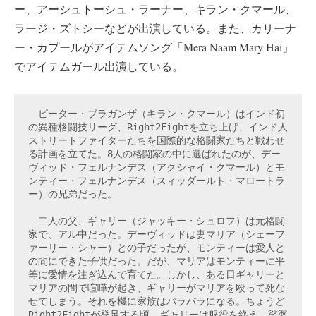
ー、アーシュトーシュ・ラーナー、キラン・クマール、
ラージ・ズトシーなどが出演している。また、カリーナ
ー・カプールがアイテムソング「Mera Naam Mary Hai」
でアイテムガール出演している。
　ピーター・ブラガンザ（キラン・クマール）はインド初
の異種格闘技リーグ、Right2Fightを立ち上げ、インド人
ストリートファイターたちを国際的な格闘家たちと戦わせ
る計画を立てた。8人の格闘家の中に選ばれたのが、デー
ヴィッド・フェルナンデス（アクシャイ・クマール）とモ
ンティー・フェルナンデス（スィッダールト・マロートラ
ー）の兄弟だった。

　二人の父、ギャリー（ジャッキー・シュロフ）は元格闘
家で、アル中だった。デーヴィッドは妻マリア（シェーフ
ァーリー・シャー）との子だったが、モンティーは愛人と
の間にできた子供だった。だが、マリアはモンティーに平
等に愛情を注ぎ込んで育てた。しかし、ある日ギャリーと
マリアの間で喧嘩が起き、ギャリーがマリアを殴って死な
せてしまう。それを機に家族はバラバラになる。ちょうど
Right2Fightが発足する頃、ギャリーは服役を終え、娑婆