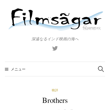
コ
ン
テ
ン
ツ
へ
深遠なるインド映画の海へ
ス
X（旧
キ
Twitter）
ッ
プ
検
索:
メニュー
映評
Brothers