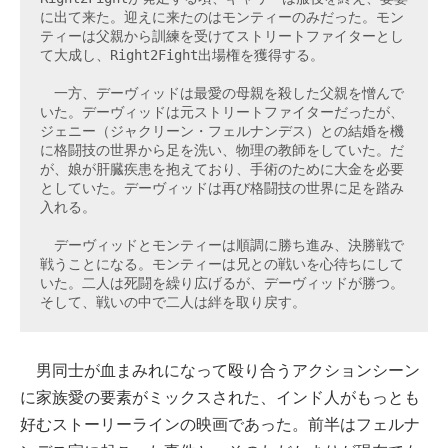
に出て来た。迎えに来たのはモンティーのみだった。モン
ティーは父親から訓練を受けてストリートファイターとし
て大成し、Right2Fight出場権を獲得する。

　一方、デーヴィッドは最愛の母親を殺した父親を憎んで
いた。デーヴィッドは元ストリートファイターだったが、
ジェニー（ジャクリーン・フェルナンデス）との結婚を機
に格闘技の世界から足を洗い、物理の教師をしていた。だ
が、娘が肝臓疾患を抱えており、手術のために大金を必要
としていた。デーヴィッドは再び格闘技の世界に足を踏み
入れる。

　デーヴィッドとモンティーは順調に勝ち進み、決勝戦で
戦うことになる。モンティーは兄との戦いを心待ちにして
いた。二人は死闘を繰り広げるが、デーヴィッドが勝つ。
そして、戦いの中で二人は絆を取り戻す。
男同士が血まみれになって殴り合うアクションシーン
に家族愛の要素がミックスされた、インド人がもっとも
好むストーリーラインの映画であった。前半はフェルナ