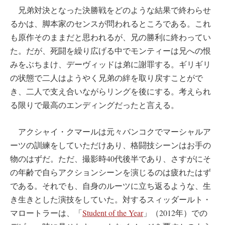
兄弟対決となった決勝戦をどのような結果で終わらせ
るかは、脚本家のセンスが問われるところである。これ
も原作そのままだと思われるが、兄の勝利に終わってい
た。だが、死闘を繰り広げる中でモンティーは兄への恨
みをぶちまけ、デーヴィッドは弟に謝罪する。ギリギリ
の状態で二人はようやく兄弟の絆を取り戻すことがで
き、二人で支え合いながらリングを後にする。考えられ
る限りで最高のエンディングだったと言える。
アクシャイ・クマールは元々バンコクでマーシャルア
ーツの訓練をしていただけあり、格闘技シーンはお手の
物のはずだ。ただ、撮影時40代後半であり、さすがにそ
の年齢で自らアクションシーンを演じるのは疲れたはず
である。それでも、自身のルーツに立ち返るような、生
き生きとした演技をしていた。対するスィッダールト・
マロートラーは、「
Student of the Year
」（2012年）での