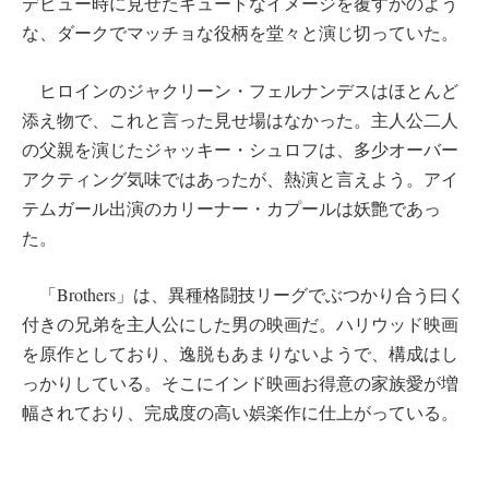
デビュー時に見せたキュートなイメージを覆すかのよう
な、ダークでマッチョな役柄を堂々と演じ切っていた。
ヒロインのジャクリーン・フェルナンデスはほとんど
添え物で、これと言った見せ場はなかった。主人公二人
の父親を演じたジャッキー・シュロフは、多少オーバー
アクティング気味ではあったが、熱演と言えよう。アイ
テムガール出演のカリーナー・カプールは妖艶であっ
た。
「Brothers」は、異種格闘技リーグでぶつかり合う曰く
付きの兄弟を主人公にした男の映画だ。ハリウッド映画
を原作としており、逸脱もあまりないようで、構成はし
っかりしている。そこにインド映画お得意の家族愛が増
幅されており、完成度の高い娯楽作に仕上がっている。