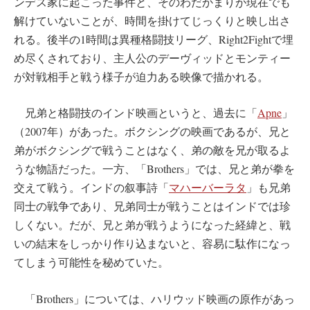
ンデス家に起こった事件と、そのわだかまりが現在でも
解けていないことが、時間を掛けてじっくりと映し出さ
れる。後半の1時間は異種格闘技リーグ、Right2Fightで埋
め尽くされており、主人公のデーヴィッドとモンティー
が対戦相手と戦う様子が迫力ある映像で描かれる。
兄弟と格闘技のインド映画というと、過去に「
Apne
」
（2007年）があった。ボクシングの映画であるが、兄と
弟がボクシングで戦うことはなく、弟の敵を兄が取るよ
うな物語だった。一方、「Brothers」では、兄と弟が拳を
交えて戦う。インドの叙事詩「
マハーバーラタ
」も兄弟
同士の戦争であり、兄弟同士が戦うことはインドでは珍
しくない。だが、兄と弟が戦うようになった経緯と、戦
いの結末をしっかり作り込まないと、容易に駄作になっ
てしまう可能性を秘めていた。
「Brothers」については、ハリウッド映画の原作があっ