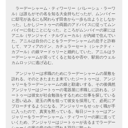
　ラーデーシャーム・ティワーリー（パレーシュ・ラーワ
ル）は誰もがその名を知る大金持ちだったが、ムンバイー
に邸宅があるにも関わらず田舎から一歩も出ようとしなか
った。しかしジートゥーの両親のアドバイスに従ってムン
バイーに住むことになった。ところがムンバイーの家には
アニル（サンジャイ・ナルヴェーカル）が内緒で住んでい
た。アニルは自分のことをラーデーシャームの息子と詐称
して、マフィアのドン、カチュラーセート（シャクティ・
カプール）の娘マードゥリーと婚約していた。アニルはラ
ーデーシャームが戻ってくると知るや否や、駅前のウェル
カムロッジに逃げ込む。

　アンジャリーは求職のためにラーデーシャームの屋敷を
訪れる。そのときたまたま来ていたジートゥーは、アンジ
ャリーをラーデーシャームの娘と勘違いする。その後偶然
アンジャリーはジートゥーの電器屋に求職しに訪れる。ジ
ートゥーは彼女が社会勉強をするために仕事を探している
と思い込み、逆玉の輿を狙って彼女を採用して、必死にア
プローチするようになる。アンジャリーもせっかく職が手
に入ったので、真実を黙っている。毎日ジートゥーはアン
ジャリーをラーデーシャーム・ティワーリーの家に送って
いくため、アンジャリーはジートゥーが去るまでラーデー
シャームの家の庭の中に隠れる羽目に陥った。
