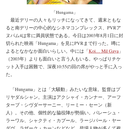
「Hungama」
最近デリーの人々もリッチになってきて、週末ともな
ると南デリーの中心的なシネマコンプレックス、PVRア
ヌパム4は常に満員状態である。今日は2003年8月1日に封
切られた映画「Hungama」を見にPVRまで行った。噂に
よるとなかなか面白いらしい。中には「
Koi… Mil Gaya
」
（2003年）よりも面白いと言う人もいる。やっぱりチケ
ット入手は困難で、深夜10:55の回の席がやっと手に入っ
た。
「Hungama」とは「大騒動」みたいな意味。監督はプ
リヤダルシャン。主演はアクシャイ・カンナー、アーフ
ターブ・シヴダーサーニー、リーミー・セーン（新
人）。その他、個性的な脇役陣が勢揃い。パレーシュ・
ラーワル、シャクティ・カプール、ラージパール・ヤー
ダヴ、ラザーク・カーンなどなど。登場人物が多くて複