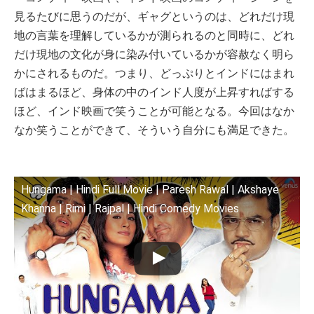
見るたびに思うのだが、ギャグというのは、どれだけ現
地の言葉を理解しているかが測られるのと同時に、どれ
だけ現地の文化が身に染み付いているかが容赦なく明ら
かにされるものだ。つまり、どっぷりとインドにはまれ
ばはまるほど、身体の中のインド人度が上昇すればする
ほど、インド映画で笑うことが可能となる。今回はなか
なか笑うことができて、そういう自分にも満足できた。
Hungama | Hindi Full Movie | Paresh Rawal | Akshaye
Khanna | Rimi | Rajpal | Hindi Comedy Movies