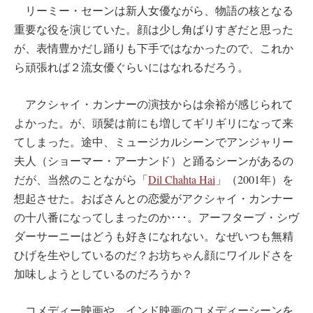
リーミー・セーンは新人女優ながら、物語の核となる
重要な役を演じていた。顔は少し角ばりすぎだと思った
が、表情豊かだし踊りも下手ではなかったので、これか
ら頑張れば２流女優ぐらいにはなれるだろう。
アクシャイ・カンナーの演技からは余裕が感じられて
よかった。が、頭髪は前にも増してギリギリになって来
てしまった。途中、ミュージカルシーンでアンジャリー
夫人（ショーマー・アーナンド）と踊るシーンがあるの
だが、当然のことながら「
Dil Chahta Hai
」（2001年）を
想起させた。おばさんとの恋愛がアクシャイ・カンナー
の十八番になってしまったのか･･･。アーフターブ・シヴ
ダーサーニーはどうも好きになれない。なぜいつも無精
ひげを生やしているのだ？お坊ちゃん顔にワイルドさを
加味しようとしているのだろうか？
コメディー映画や、インド映画のコメディーシーンを