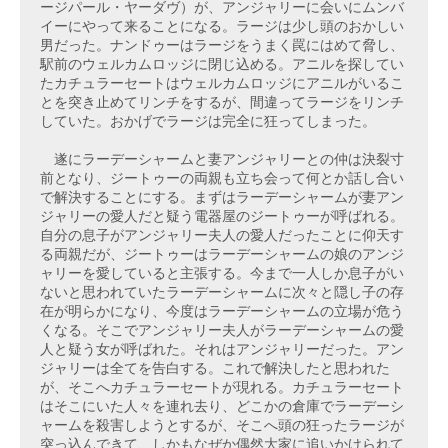
ージパール・ヤーダヴ）が、アンジャリーに会いにムンバ
イーにやって来ることになる。ラージは少し頭のおかしい
男だった。ナンドゥーはラージをうまく罠にはめて脅し、
駅前のウェルカムロッジに閉じ込める。アニルを探してい
たカチュラーセートはウェルカムロッジにアニルがいるこ
とを突き止めてリンチをするが、間違ってラージをリンチ
していた。おかげでラージは完全に狂ってしまった。

　遂にラーデーシャームと妻アンジャリーとの仲は決裂寸
前となり、ジートゥーの両親も立ち会って何とか話し合い
で解決することにする。まずはラーデーシャームが妻アン
ジャリーの愛人だと疑う電器屋のジートゥーが呼ばれる。
自分の息子がアンジャリー夫人の愛人だったことに仰天す
る両親だが、ジートゥーはラーデーシャームの娘のアンジ
ャリーを愛していると主張する。今まで一人しか息子がい
ないと思われていたラーデーシャームに次々と隠し子の存
在が明らかになり、今度はラーデーシャームの立場が危う
くなる。そこでアンジャリー夫人がラーデーシャームの愛
人と疑う女が呼ばれた。それはアンジャリーだった。アン
ジャリーは全てを告白する。これで解決したと思われた
が、そこへカチュラーセートが現れる。カチュラーセート
はそこにいた人々を連れ去り、どこかの倉庫でラーデーシ
ャームを殺害しようとするが、そこへ頭の狂ったラージが
突っ込んできて、しかもなぜか偶然大家に追いかけられて