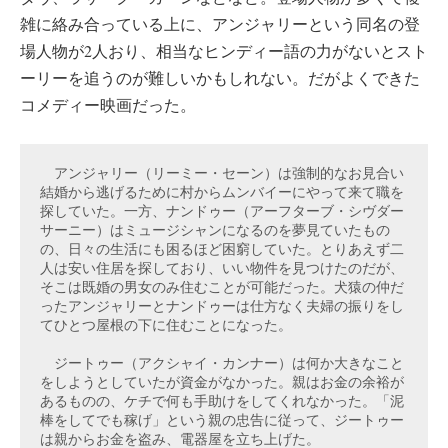
雑に絡み合っている上に、アンジャリーという同名の登
場人物が2人おり、相当なヒンディー語の力がないとスト
ーリーを追うのが難しいかもしれない。だがよくできた
コメディー映画だった。
　アンジャリー（リーミー・セーン）は強制的なお見合い
結婚から逃げるために村からムンバイーにやって来て職を
探していた。一方、ナンドゥー（アーフターブ・シヴダー
サーニー）はミュージシャンになるのを夢見ていたもの
の、日々の生活にも困るほど困窮していた。とりあえず二
人は安い住居を探しており、いい物件を見つけたのだが、
そこは既婚の男女のみ住むことが可能だった。犬猿の仲だ
ったアンジャリーとナンドゥーは仕方なく夫婦の振りをし
てひとつ屋根の下に住むことになった。

　ジートゥー（アクシャイ・カンナー）は何か大きなこと
をしようとしていたが資金がなかった。親はお金の余裕が
あるものの、ケチで何も手助けをしてくれなかった。「泥
棒をしてでも稼げ」という親の忠告に従って、ジートゥー
は親からお金を盗み、電器屋を立ち上げた。
