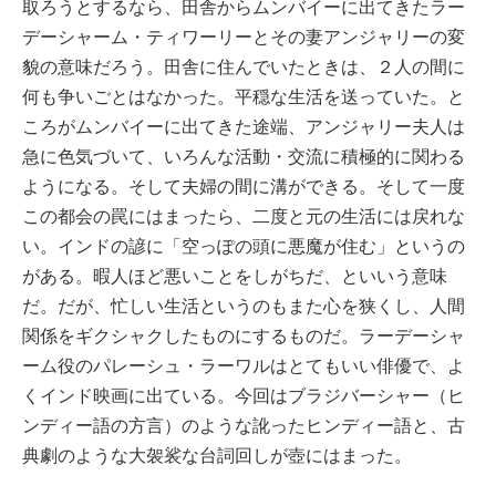
取ろうとするなら、田舎からムンバイーに出てきたラー
デーシャーム・ティワーリーとその妻アンジャリーの変
貌の意味だろう。田舎に住んでいたときは、２人の間に
何も争いごとはなかった。平穏な生活を送っていた。と
ころがムンバイーに出てきた途端、アンジャリー夫人は
急に色気づいて、いろんな活動・交流に積極的に関わる
ようになる。そして夫婦の間に溝ができる。そして一度
この都会の罠にはまったら、二度と元の生活には戻れな
い。インドの諺に「空っぽの頭に悪魔が住む」というの
がある。暇人ほど悪いことをしがちだ、といいう意味
だ。だが、忙しい生活というのもまた心を狭くし、人間
関係をギクシャクしたものにするものだ。ラーデーシャ
ーム役のパレーシュ・ラーワルはとてもいい俳優で、よ
くインド映画に出ている。今回はブラジバーシャー（ヒ
ンディー語の方言）のような訛ったヒンディー語と、古
典劇のような大袈裟な台詞回しが壺にはまった。