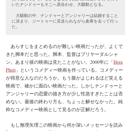
いたナンドゥーもそこへ居合わせ、大騒動となる。

　大騒動の中、ナンドゥーとアンジャリーは結婚すること
に決まり、ジートゥーに見送られながら倉庫を去って行っ
た。
あらすじをまとめるのが難しい映画だったが、よくで
きた脚本だと思った。脚本、監督はプリヤーダルシャ
ン。あまり彼の映画は見たことがない。2000年に「
Hera
Pheri
」というコメディー映画を作っている。コメディー
が得意な人なのだろうか。もう腹がよじれるほど笑える
映画で、確かに面白い映画だった。しかしナンドゥーと
アンジャリーの恋愛の描き方が少し性急すぎたことは否
めない。最後の終わり方も、ちょっと解せなかった。純
粋なコメディー映画として見るのが正解だろう。
もし無理矢理この映画から何か深いメッセージを読み