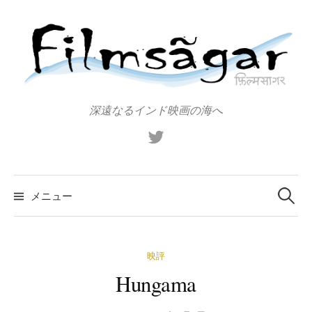
コ
ン
テ
ン
ツ
へ
深遠なるインド映画の海へ
ス
X（旧
キ
Twitter）
ッ
プ
検
索:
メニュー
映評
Hungama