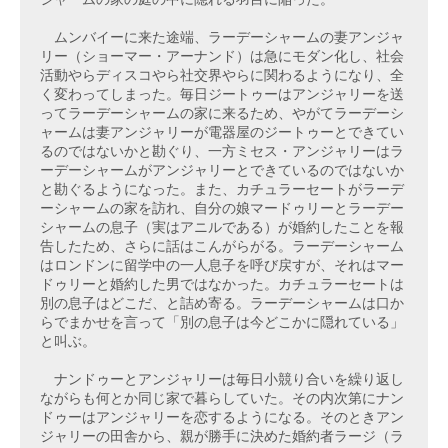
　ムンバイーに来た途端、ラーデーシャームの妻アンジャ
リー（ショーマー・アーナンド）は急にモダン化し、社会
活動やらディスコやら社交界やらに関わるようになり、全
く変わってしまった。毎日ジートゥーはアンジャリーを送
ってラーデーシャームの家に来るため、やがてラーデーシ
ャームは妻アンジャリーが電器屋のジートゥーとできてい
るのではないかと勘ぐり、一方ミセス・アンジャリーはラ
ーデーシャームがアンジャリーとできているのではないか
と勘ぐるようになった。また、カチュラーセートがラーデ
ーシャームの家を訪れ、自分の娘マードゥリーとラーデー
シャームの息子（実はアニルである）が婚約したことを報
告したため、さらに話はこんがらがる。ラーデーシャーム
はロンドンに留学中の一人息子を呼び戻すが、それはマー
ドゥリーと婚約した男ではなかった。カチュラーセートは
別の息子はどこだ、と詰め寄る。ラーデーシャームは口か
らでまかせを言って「別の息子は今どこかに隠れている」
と叫ぶ。

　ナンドゥーとアンジャリーは毎日小競り合いを繰り返し
ながらも何とか同じ家で暮らしていた。その内次第にナン
ドゥーはアンジャリーを恋するようになる。そのときアン
ジャリーの田舎から、親が勝手に決めた婚約者ラージ（ラ