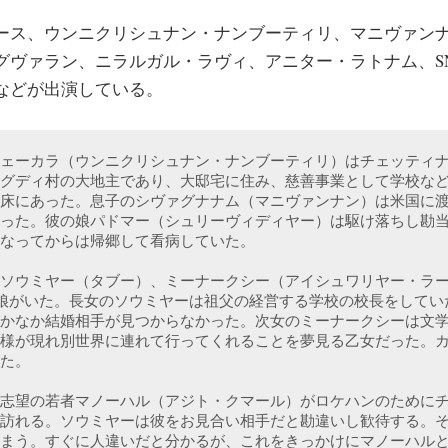
ス、ウンニクリシュナン・ナンブーティリ、マニヴァン
グヴァラン、ニラルガル・ラヴィ、アニター・ラトナム、S
などが出演している。
ェーカラ（ウンニクリシュナン・ナンブーティリ）はチェッティ
グディ村の大地主であり、大邸宅に住み、慈善事業として学校な
床にあった。息子のシヴァグナナム（マニヴァンナン）は米国に渡
った。彼の娘パドマー（シュリーヴィディヤー）は駆け落ちし勘
なってからは帰郷して看病していた。
ソウミヤー（タブー）、ミーナークシー（アイシュワリヤー・ラ
娘がいた。長女のソウミヤーは祖父の経営する学校の校長をしてい
かなか結婚相手が見つからなかった。次女のミーナークシーは文
様が現れ別世界に連れて行ってくれることを夢見る乙女だった。
た。
志望の若者マノーハル（アジト・クマール）がロケハンのために
訪れる。ソウミヤーは彼をお見合い相手だと勘違いし歓待する。
まう。すぐに人違いだと分かるが、これをきっかけにマノーハル