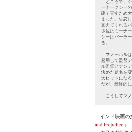
　ところで、シ
ーナークシーの
建て直すため大
まった。失恋し
支えてくれるバ
少佐はミーナー
シーはバーラー
る。
　マノーハルは
起用して監督デ
ル監督とナンデ
決めた題名を変
大ヒットになる
だが、最終的に
　こうしてマノ
インド映画の文
and Prejudice
」（