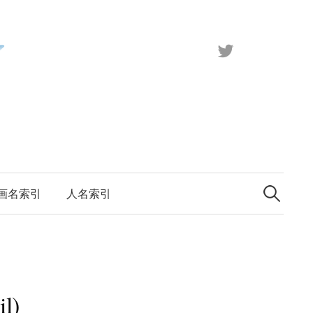
X（旧
Twitter）
検
索:
画名索引
人名索引
l)