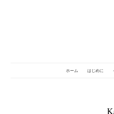
コ
ン
テ
ン
ツ
へ
ス
キ
ッ
プ
ホーム
はじめに
K