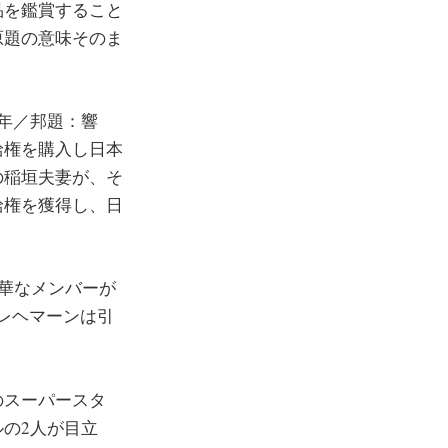
品を鑑賞すること
原題の意味そのま
9年／邦題：響
給権を購入し日本
の稲垣夫妻が、そ
の配給権を獲得し、日
ほど豪華なメンバーが
にレヘマーンは引
のスーパースタ
の2人が目立