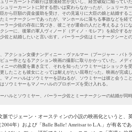
ュリーカーントの銀行は放漫経営が災いし、経営破綻に陥ってい
シュリーカーントに対する想いは変わらなかったが、シュリーカ
臣から巨額の資金援助を受け、その見返りに大臣の娘と結婚する
たミーナークシーであったが、マンホールに落ちる事故などを経
ーラー少佐の存在に気づき、彼こそが運命の人だと考えるように
クシーに、後輩の軍人ヴィノード（ディノ・モレア）を紹介する
少佐と結婚したいと言い出す。バーラー少佐はミーナークシーと
、アクション女優ナンディニー・ヴァルマー（プージャー・バト
ビュー作となるアクション映画の撮影に取りかかっていた。メデ
ィニーの熱愛を書き立て、それを知ったソウミヤーはショックを
更したことも彼女にとっては耐えがたい屈辱だった。映画が完成
。マノーハルはソウミヤーを訪ねるが、ソウミヤーは彼と会うこ
はソウミヤーもマノーハルのプロポーズを受け入れる。
ーハルとソウミヤー、バーラー少佐とミーナークシーの結婚が同
脈でジェーン・オースティンの小説の映画化というと、
2004年）および「Balle Balle! Amritsar to L.A.」が