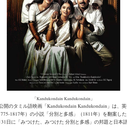
「Kandukondain Kandukondain」
開のタミル語映画「Kandukondain Kandukondain」
775-1817年）の小説「分別と多感」（1811年）を翻案
5月31日に「みつけた、みつけた 分別と多感」の邦題と日本