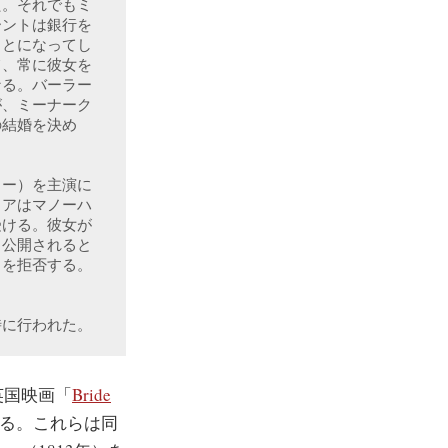
た。それでもミ
ーントは銀行を
ことになってし
て、常に彼女を
なる。バーラー
が、ミーナーク
の結婚を決め
ラー）を主演に
ィアはマノーハ
受ける。彼女が
し公開されると
とを拒否する。
時に行われた。
英国映画「
Bride
有名である。これらは同