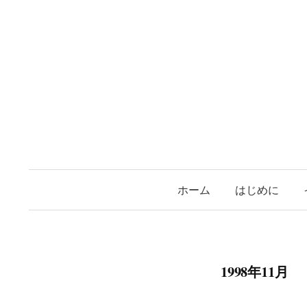
コ
ン
テ
ン
ツ
へ
ス
キ
ッ
プ
ホーム
はじめに
1998年11月