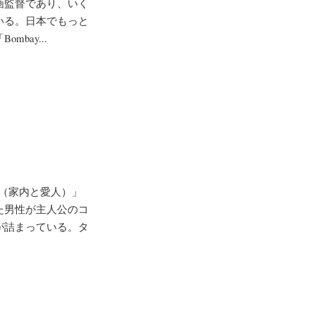
画監督であり、いく
いる。日本でもっと
bay...
wali（家内と愛人）」
た男性が主人公のコ
が詰まっている。タ