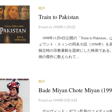
映評
Train to Pakistan
Posted
on
1998年11月6日
1998年11月6日公開の「Train to Pakis
ュワント・スィンの同名小説（1956年）を
独立時の宗教暴動を題材にした映画である
画の傑作に数えられて...
映評
Bade Miyan Chote Miyan (199
Posted
on
1998年10月16日
デーヴィッド・ダワン監督のコメディー映画「B