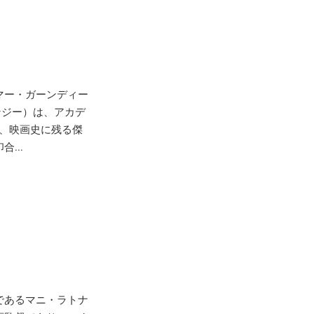
マー・ガーンディー
ガンジー）は、アカデ
れ、映画史に残る傑
...
であるマニ・ラトナ