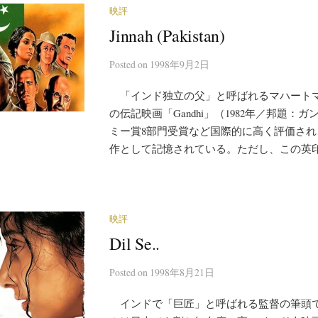
映評
Jinnah (Pakistan)
Posted
on
1998年9月2日
「インド独立の父」と呼ばれるマハート
の伝記映画「Gandhi」（1982年／邦題：
ミー賞8部門受賞など国際的に高く評価さ
作として記憶されている。ただし、この英印合
映評
Dil Se..
Posted
on
1998年8月21日
インドで「巨匠」と呼ばれる監督の筆頭