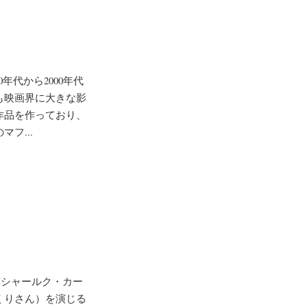
年代から2000年代
も映画界に大きな影
作品を作っており、
フ...
、主演シャールク・カー
くりさん）を演じる