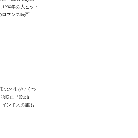
は1998年の大ヒット
のロマンス映画
玉の名作がいくつ
語映画「Kuch
」は、インド人の誰も