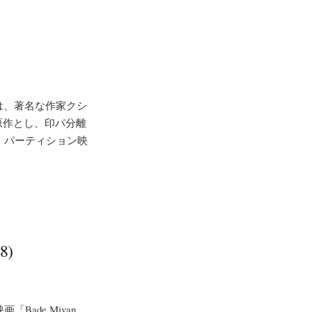
tan」は、著名な作家クシ
原作とし、印パ分離
。パーティション映
8)
ade Miyan