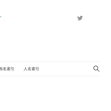
X（旧
Twitter）
検
索:
画名索引
人名索引