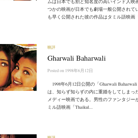
ムは日本でも割と知名度の高いインド人映
つかの映画が日本でも劇場一般公開されて
も早く公開された彼の作品はタミル語映画「Bom
映評
Gharwali Baharwali
Posted
on
1998年6月12日
1998年6月12日公開の「Gharwali Bahar
は、知らず知らずの内に重婚をしてしまっ
メディー映画である。男性のファンタジー
ミル語映画「Thaikul...
映評