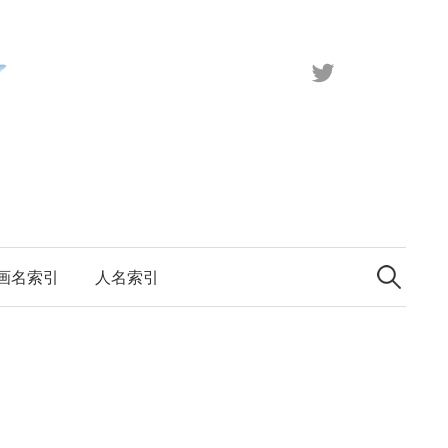
X（旧
Twitter）
検
索:
画名索引
人名索引