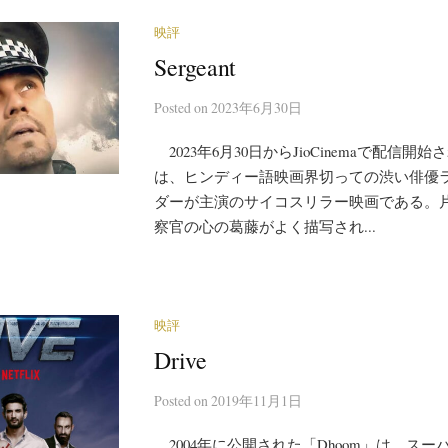
映評
Sergeant
Posted
on
2023年6月30日
2023年6月30日からJioCinemaで配信開始され
は、ヒンディー語映画界切っての渋い俳優
ダーが主演のサイコスリラー映画である。
察官の心の葛藤がよく描写され...
映評
Drive
Posted
on
2019年11月1日
2004年に公開された「Dhoom」は、ス