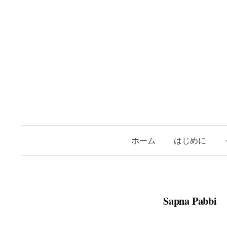
コ
ン
テ
ン
ツ
へ
ス
キ
ッ
プ
ホーム
はじめに
Sapna Pabbi