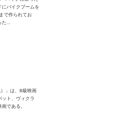
ドにバイクブームを
作まで作られてお
...
（沈黙）」は、B級映画
バット、ヴィクラ
映画である。