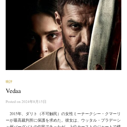
映評
Vedaa
Posted
on
2024年8月15日
2015年、ダリト（不可触民）の女性ミーナークシー・クマーリ
ーが最高裁判所に保護を求めた。彼女は、ウッタル・プラデーシ
ュ州バーグパトの住民であったが、上位カーストのジャートで構