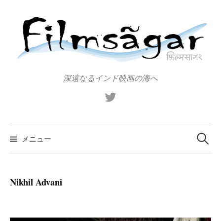
コ
ン
テ
ン
ツ
へ
深遠なるインド映画の海へ
ス
X（旧
キ
Twitter）
ッ
プ
検
索:
メニュー
Nikhil Advani