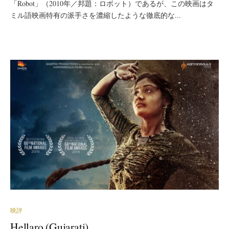
「Robot」（2010年／邦題：ロボット）であるが、この映画はタ
ミル語映画特有の派手さを濃縮したような徹底的な...
映評
Hellaro (Gujarati)