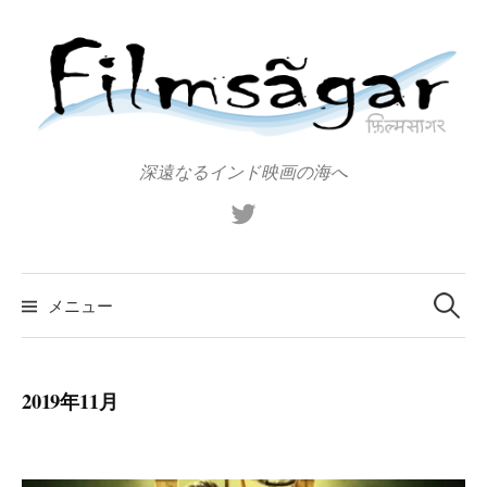
コ
ン
テ
ン
ツ
へ
深遠なるインド映画の海へ
ス
X（旧
キ
Twitter）
ッ
プ
検
索:
メニュー
2019年11月