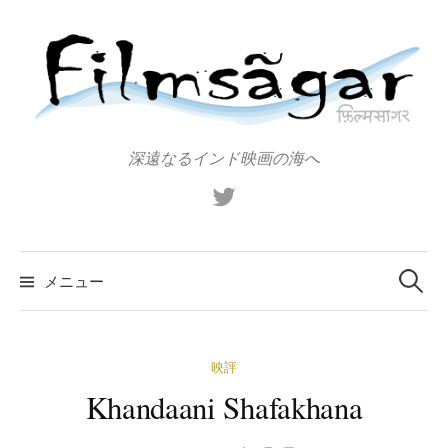
コ
ン
テ
ン
ツ
へ
深遠なるインド映画の海へ
ス
X（旧
キ
Twitter）
ッ
プ
検
索:
メニュー
映評
Khandaani Shafakhana