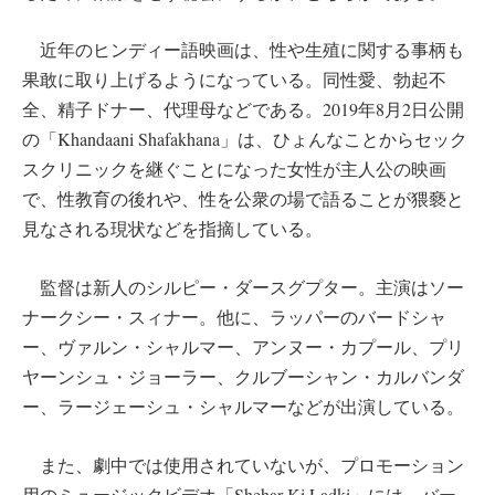
近年のヒンディー語映画は、性や生殖に関する事柄も
果敢に取り上げるようになっている。同性愛、勃起不
全、精子ドナー、代理母などである。2019年8月2日公開
の「Khandaani Shafakhana」は、ひょんなことからセック
スクリニックを継ぐことになった女性が主人公の映画
で、性教育の後れや、性を公衆の場で語ることが猥褻と
見なされる現状などを指摘している。
監督は新人のシルピー・ダースグプター。主演はソー
ナークシー・スィナー。他に、ラッパーのバードシャ
ー、ヴァルン・シャルマー、アンヌー・カプール、プリ
ヤーンシュ・ジョーラー、クルブーシャン・カルバンダ
ー、ラージェーシュ・シャルマーなどが出演している。
また、劇中では使用されていないが、プロモーション
用のミュージックビデオ「Shehar Ki Ladki」には、バー