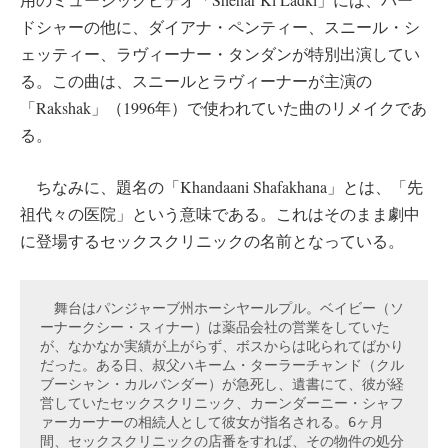
ドシャーの他に、ダイアナ・ペンティー、スニール・シ
ェッティー、ラヴィーナー・タンダンが特別出演してい
る。この曲は、スニールとラヴィーナーが主演の
「Rakshak」（1996年）で使われていた曲のリメイクであ
る。
ちなみに、題名の「Khandaani Shafakhana」とは、「先
祖代々の医院」という意味である。これはそのまま劇中
に登場するセックスクリニックの名前となっている。
　舞台はパンジャーブ州ホーシヤールプル。ベイビー（ソ
ーナークシー・スィナー）は薬品会社の営業をしていた
が、なかなか実績が上がらず、ボスからは叱られてばかり
だった。ある日、叔父ハキーム・ターラーチャンド（クル
ブーシャン・カルバンダー）が急死し、遺書にて、彼が経
営していたセックスクリニック、カーンダーニー・シャフ
ァーカーナーの相続人として彼女が指名される。6ヶ月
間、セックスクリニックの店番をすれば、その物件の処分