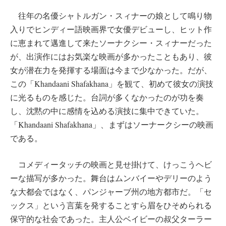
往年の名優シャトルガン・スィナーの娘として鳴り物
入りでヒンディー語映画界で女優デビューし、ヒット作
に恵まれて邁進して来たソーナクシー・スィナーだった
が、出演作にはお気楽な映画が多かったこともあり、彼
女が潜在力を発揮する場面は今まで少なかった。だが、
この「Khandaani Shafakhana」を観て、初めて彼女の演技
に光るものを感じた。台詞が多くなかったのが功を奏
し、沈黙の中に感情を込める演技に集中できていた。
「Khandaani Shafakhana」、まずはソーナークシーの映画
である。
コメディータッチの映画と見せ掛けて、けっこうヘビ
ーな描写が多かった。舞台はムンバイーやデリーのよう
な大都会ではなく、パンジャーブ州の地方都市だ。「セ
ックス」という言葉を発することすら眉をひそめられる
保守的な社会であった。主人公ベイビーの叔父ターラー