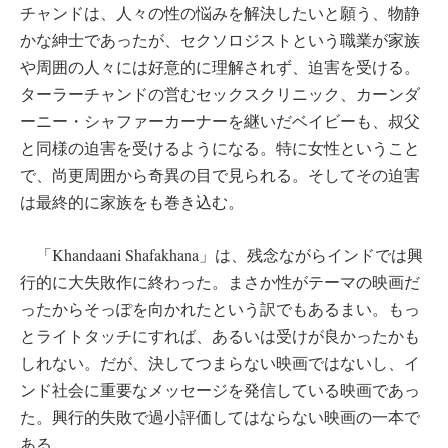
チャンドは、人々の性の悩みを解決したいと願う、物静
かな紳士であったが、セクソロジストという職業が家族
や周囲の人々には好意的に理解されず、迫害を受ける。
ターラーチャンドの営むセックスクリニック、カーンダ
ーニー・シャファーカーナーを継いだベイビーも、叔父
と同様の迫害を受けるようになる。特に女性ということ
で、尚更周囲から奇異の目で見られる。そしてその迫害
は最終的に家族をも巻き込む。
「Khandaani Shafakhana」は、残念ながらインドでは興
行的に大失敗作に終わった。まさか性がテーマの映画だ
ったからそっぽを向かれたという訳でもあるまい。もっ
とライトタッチにすれば、あるいは受けが良かったかも
しれない。だが、決してつまらない映画ではないし、イ
ンド社会に重要なメッセージを発信している映画であっ
た。興行的失敗で過小評価してはならない映画の一本で
ある。