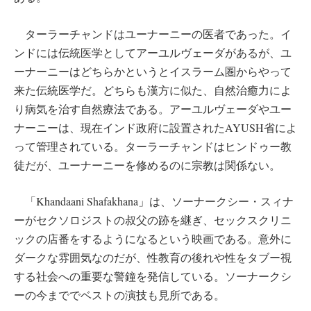
ターラーチャンドはユーナーニーの医者であった。イ
ンドには伝統医学としてアーユルヴェーダがあるが、ユ
ーナーニーはどちらかというとイスラーム圏からやって
来た伝統医学だ。どちらも漢方に似た、自然治癒力によ
り病気を治す自然療法である。アーユルヴェーダやユー
ナーニーは、現在インド政府に設置されたAYUSH省によ
って管理されている。ターラーチャンドはヒンドゥー教
徒だが、ユーナーニーを修めるのに宗教は関係ない。
「Khandaani Shafakhana」は、ソーナークシー・スィナ
ーがセクソロジストの叔父の跡を継ぎ、セックスクリニ
ックの店番をするようになるという映画である。意外に
ダークな雰囲気なのだが、性教育の後れや性をタブー視
する社会への重要な警鐘を発信している。ソーナークシ
ーの今まででベストの演技も見所である。