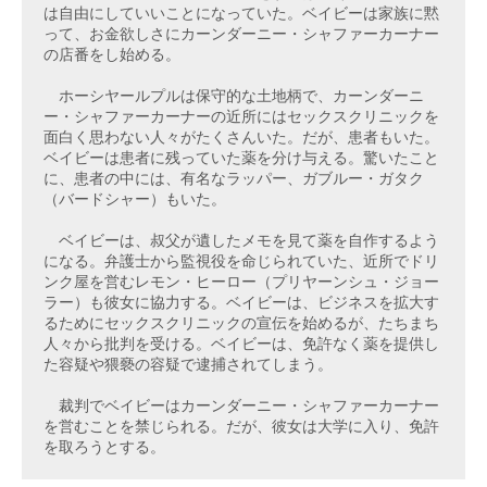
は自由にしていいことになっていた。ベイビーは家族に黙
って、お金欲しさにカーンダーニー・シャファーカーナー
の店番をし始める。

　ホーシヤールプルは保守的な土地柄で、カーンダーニ
ー・シャファーカーナーの近所にはセックスクリニックを
面白く思わない人々がたくさんいた。だが、患者もいた。
ベイビーは患者に残っていた薬を分け与える。驚いたこと
に、患者の中には、有名なラッパー、ガブルー・ガタク
（バードシャー）もいた。

　ベイビーは、叔父が遺したメモを見て薬を自作するよう
になる。弁護士から監視役を命じられていた、近所でドリ
ンク屋を営むレモン・ヒーロー（プリヤーンシュ・ジョー
ラー）も彼女に協力する。ベイビーは、ビジネスを拡大す
るためにセックスクリニックの宣伝を始めるが、たちまち
人々から批判を受ける。ベイビーは、免許なく薬を提供し
た容疑や猥褻の容疑で逮捕されてしまう。

　裁判でベイビーはカーンダーニー・シャファーカーナー
を営むことを禁じられる。だが、彼女は大学に入り、免許
を取ろうとする。