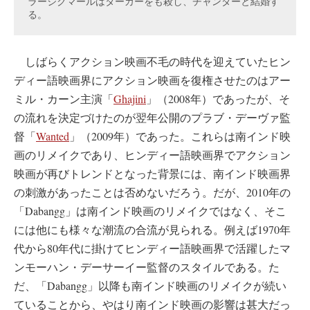
ラージクマールはターカーをも殺し、チャンダーと結婚す
る。
しばらくアクション映画不毛の時代を迎えていたヒン
ディー語映画界にアクション映画を復権させたのはアー
ミル・カーン主演「
Ghajini
」（2008年）であったが、そ
の流れを決定づけたのが翌年公開のプラブ・デーヴァ監
督「
Wanted
」（2009年）であった。これらは南インド映
画のリメイクであり、ヒンディー語映画界でアクション
映画が再びトレンドとなった背景には、南インド映画界
の刺激があったことは否めないだろう。だが、2010年の
「Dabangg」は南インド映画のリメイクではなく、そこ
には他にも様々な潮流の合流が見られる。例えば1970年
代から80年代に掛けてヒンディー語映画界で活躍したマ
ンモーハン・デーサーイー監督のスタイルである。た
だ、「Dabangg」以降も南インド映画のリメイクが続い
ていることから、やはり南インド映画の影響は甚大だっ