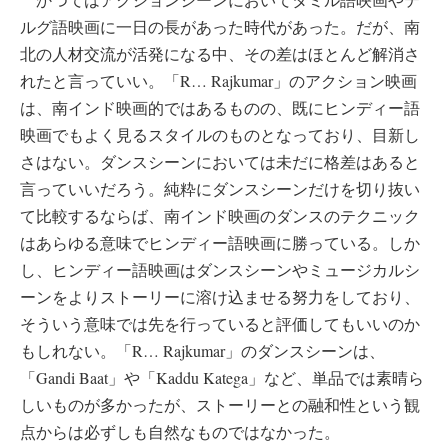
ルグ語映画に一日の長があった時代があった。だが、南
北の人材交流が活発になる中、その差はほとんど解消さ
れたと言っていい。「R… Rajkumar」のアクション映画
は、南インド映画的ではあるものの、既にヒンディー語
映画でもよく見るスタイルのものとなっており、目新し
さはない。ダンスシーンにおいては未だに格差はあると
言っていいだろう。純粋にダンスシーンだけを切り抜い
て比較するならば、南インド映画のダンスのテクニック
はあらゆる意味でヒンディー語映画に勝っている。しか
し、ヒンディー語映画はダンスシーンやミュージカルシ
ーンをよりストーリーに溶け込ませる努力をしており、
そういう意味では先を行っていると評価してもいいのか
もしれない。「R… Rajkumar」のダンスシーンは、
「Gandi Baat」や「Kaddu Katega」など、単品では素晴ら
しいものが多かったが、ストーリーとの融和性という観
点からは必ずしも自然なものではなかった。