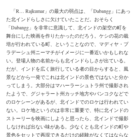
「R… Rajkumar」の最大の弱点は、「Dabangg」にあっ
た北インドらしさに欠けていたことだ。おそらく
「Dabangg」を非常に意識して、北インドの架空の町を
舞台にした映画を作りたかったのだろう。ケシの花の栽
培が行われている町、ということなので、マディヤ・プ
ラデーシュ州ニーマチがイメージに一番近いかもしれな
い。登場人物の名前からも北インドらしさが出ている。
だが、インドを広く旅行している者の目からすると、風
景などから一発でこれは北インドの景色ではないと分か
ってしまう。大部分はマハーラーシュトラ州で撮影され
たようで、グジャラート州カッチ地方やバンコクなどで
のロケシーンがあるが、北インドでのロケは行われてい
ない。ロケ地というのは非常に重要で、特に北インドの
ストーリーを映画にしようと思ったら、北インドで撮影
しなければ出ない味がある。少なくとも北インドの町や
景色をセットで再現できるだけの経験がなくてはならな