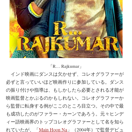
「R… Rajkumar」
インド映画にダンスは欠かせず、コレオグラファーが
必ずと言っていいほど映画作りに参加している。ダンス
の振り付けや指導は、もしかしたら必要とされる才能が
映画監督とかぶるのかもしれない。コレオグラファーか
ら監督に転身する例がここのところ目立つ。その中で最
も成功したのがファラー・カーンであろう。元々ヒンデ
ィー語映画界のトップコレオグラファーとして名を知ら
れていたが、「
Main Hoon Na
」（2004年）で監督デビュ