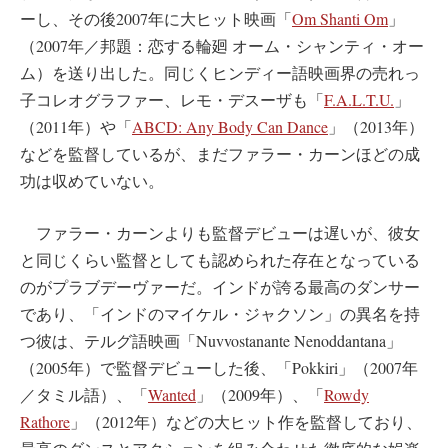
ーし、その後2007年に大ヒット映画「
Om Shanti Om
」
（2007年／邦題：恋する輪廻 オーム・シャンティ・オー
ム）を送り出した。同じくヒンディー語映画界の売れっ
子コレオグラファー、レモ・デスーザも「
F.A.L.T.U.
」
（2011年）や「
ABCD: Any Body Can Dance
」（2013年）
などを監督しているが、まだファラー・カーンほどの成
功は収めていない。
ファラー・カーンよりも監督デビューは遅いが、彼女
と同じくらい監督としても認められた存在となっている
のがプラブデーヴァーだ。インドが誇る最高のダンサー
であり、「インドのマイケル・ジャクソン」の異名を持
つ彼は、テルグ語映画「Nuvvostanante Nenoddantana」
（2005年）で監督デビューした後、「Pokkiri」（2007年
／タミル語）、「
Wanted
」（2009年）、「
Rowdy
Rathore
」（2012年）などの大ヒット作を監督しており、