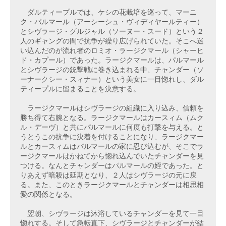
　ダルティープルでは、ケシの花栽培を巡って、マーニ
ク・パルマール（アーシーシュ・ヴィディヤールティー）
とシヴラージ・グルジャル（ソーヌー・スード）という２
人のギャングの間で抗争が繰り広げられていた。そこへ迷
い込んだのが流れ者のロミオ・ラージクマール（シャーヒ
ド・カプール）であった。ラージクマールは、パルマール
とシヴラージの銃撃戦に巻き込まれる中、チャンダー（ソ
ーナークシー・スィナー）という美女に一目惚れし、ダル
ティープルに留まることを決意する。

　ラージクマールはシヴラージの組織に入り込み、信頼を
勝ち得て右腕となる。ラージクマールはカースィム（ムク
ル・デーヴ）と共にパルマールに何度も打撃を与える。と
うとうこの抗争に決着を付けることになり、ラージクマー
ルとカースィムはパルマールの家に忍び込むが、そこでラ
ージクマールはかねてから惚れ込んでいたチャンダーを見
つける。なんとチャンダーはパルマールの姪であった。と
りあえず暗殺は延期となり、２人はシヴラージの元に戻
る。また、このときラージクマールとチャンダーは相思相
愛の関係となる。

　翌朝、シヴラージは沐浴しているチャンダーを見て一目
惚れする。そして急転直下、シヴラージとチャンダーが結