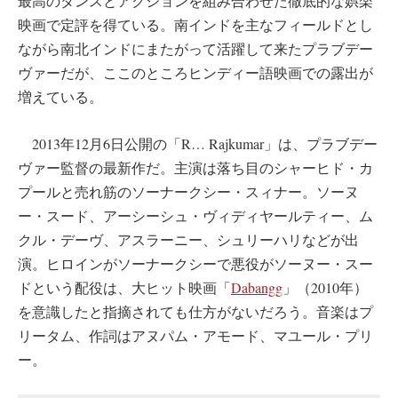
最高のダンスとアクションを組み合わせた徹底的な娯楽
映画で定評を得ている。南インドを主なフィールドとし
ながら南北インドにまたがって活躍して来たプラブデー
ヴァーだが、ここのところヒンディー語映画での露出が
増えている。
2013年12月6日公開の「R… Rajkumar」は、プラブデー
ヴァー監督の最新作だ。主演は落ち目のシャーヒド・カ
プールと売れ筋のソーナークシー・スィナー。ソーヌ
ー・スード、アーシーシュ・ヴィディヤールティー、ム
クル・デーヴ、アスラーニー、シュリーハリなどが出
演。ヒロインがソーナークシーで悪役がソーヌー・スー
ドという配役は、大ヒット映画「
Dabangg
」（2010年）
を意識したと指摘されても仕方がないだろう。音楽はプ
リータム、作詞はアヌパム・アモード、マユール・プリ
ー。