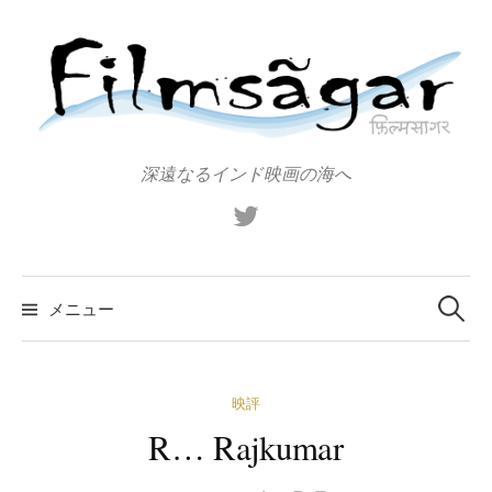
コ
ン
テ
ン
ツ
へ
深遠なるインド映画の海へ
ス
X（旧
キ
Twitter）
ッ
プ
検
索:
メニュー
映評
R… Rajkumar