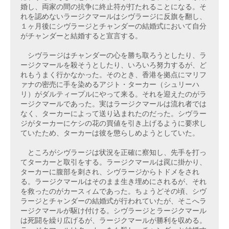
婚し、両家の間の抗争に終止符が打たれることになる。そ
れを認めないラージクマールはシヴラージに反旗を翻し、
１ヶ月後にシヴラージとチャンダーの結婚式において自分
がチャンダーと結婚すると宣言する。

　シヴラージはチャンダーの心を勝ち取ろうとしたり、ラ
ージクマールを殺そうとしたり、いろいろ努力するが、ど
れもうまく行かなかった。そのとき、香港を拠点にマリフ
ァナの密売に手を染めるアジト・ターカー（シュリーハ
リ）がダルティープルにやって来る。それを迎えたのがラ
ージクマールであった。実はラージクマールは流れ者では
なく、ターカーによって送り込まれたのだった。シヴラー
ジがターカーにケシの花の買値を引き上げるように要求し
ていたため、ターカーは彼を懲らしめようとしていた。

　ところがシヴラージは状況を正確に察知し、先手を打っ
てターカーと取引をする。ラージクマールは罠に掛かり、
ターカーに腹部を刺され、シヴラージからトドメをされ
る。ラージクマールはそのまま生き埋めにされるが、それ
を救ったのがカースィムであった。ちょうどその頃、シヴ
ラージとチャンダーの結婚式が行われていたが、そこへラ
ージクマールが駆け付ける。シヴラージとラージクマール
は死闘を繰り広げるが、ラージクマールが勝利を収める。