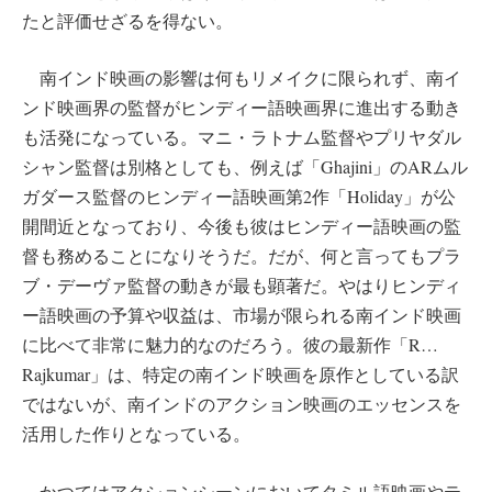
たと評価せざるを得ない。
南インド映画の影響は何もリメイクに限られず、南イ
ンド映画界の監督がヒンディー語映画界に進出する動き
も活発になっている。マニ・ラトナム監督やプリヤダル
シャン監督は別格としても、例えば「Ghajini」のARムル
ガダース監督のヒンディー語映画第2作「Holiday」が公
開間近となっており、今後も彼はヒンディー語映画の監
督も務めることになりそうだ。だが、何と言ってもプラ
ブ・デーヴァ監督の動きが最も顕著だ。やはりヒンディ
ー語映画の予算や収益は、市場が限られる南インド映画
に比べて非常に魅力的なのだろう。彼の最新作「R…
Rajkumar」は、特定の南インド映画を原作としている訳
ではないが、南インドのアクション映画のエッセンスを
活用した作りとなっている。
かつてはアクションシーンにおいてタミル語映画やテ