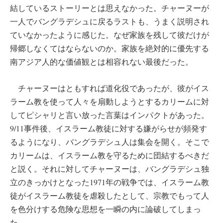
結しているストーリーとは思えなかった。チャーヌーが
一人でバングラデシュに戻るラストも、うまく説明され
ていなかったように感じた。なぜ家族を残して彼だけが
帰郷しなくてはならないのか。家族を絶対的に優先する
南アジア人的な価値観とは相容れない最後だった。
チャーヌーはともすれば道化役であったが、彼がイス
ラーム教を使って人々を扇動しようとするカリームに対
してピシャリと言い放った言葉はインパクトがあった。
9/11事件後、イスラーム教徒に対する嫌がらせが頻発す
るようになり、バングラデシュ人は集会を開く。そこで
カリームは、イスラーム教を守るために団結するべきだ
と説く。それに対してチャーヌーは、バングラデシュ独
立のきっかけとなった1971年の戦争では、イスラーム教
徒がイスラーム教徒を虐殺したとして、宗教でもって人
を色分けする危険な思想を一瞬の内に論破してしまっ
た。