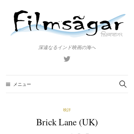
コ
ン
テ
ン
ツ
へ
深遠なるインド映画の海へ
ス
X（旧
キ
Twitter）
ッ
プ
検
索:
メニュー
映評
Brick Lane (UK)