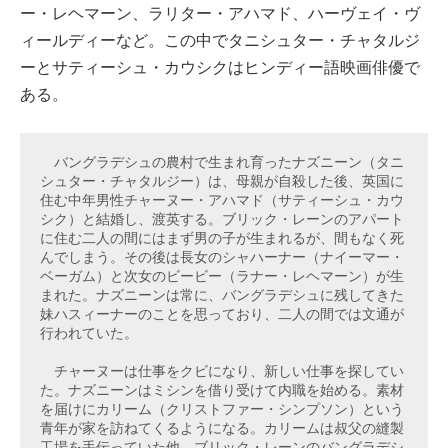
ー・レヘマーン、ラリター・アハマド、ハーヴェイ・ヴ
ィールディーなど。この中でタニシュター・チャタルジ
ーとサティーシュ・カウシクはヒンディー語映画俳優で
ある。
　バングラデシュの農村で生まれ育ったナズニーン（タニ
シュター・チャタルジー）は、母親が自殺した後、英国に
住む中年男性チャーヌー・アハマド（サティーシュ・カウ
シク）と結婚し、渡英する。ブリック・レーンのアパート
に住む二人の間にはまず男の子が生まれるが、間もなく死
んでしまう。その後は長女のシャハーナー（ナイーマー・
ベーガム）と次女のビービー（ラナー・レヘマーン）が生
まれた。ナズニーンは常に、バングラデシュに残してきた
妹ハスィーナーのことを思っており、二人の間では文通が
行われていた。

　チャーヌーは仕事をクビになり、新しい仕事を探してい
た。ナズニーンはミシンを借り受けて内職を始める。素材
を届けにカリーム（クリストファー・シンプソン）という
青年が家を訪ねてくるようになる。カリームは叔父の縫製
工場を手伝っていた他、ブリック・レーンのバングラデシ