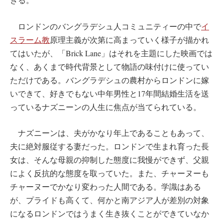
ロンドンのバングラデシュ人コミュニティーの中で
イ
スラーム教
原理主義が次第に高まっていく様子が描かれ
てはいたが、「Brick Lane」はそれを主題にした映画では
なく、あくまで時代背景として物語の味付けに使ってい
ただけである。バングラデシュの農村からロンドンに嫁
いできて、好きでもない中年男性と17年間結婚生活を送
っているナズニーンの人生に焦点が当てられている。
ナズニーンは、夫がかなり年上であることもあって、
夫に絶対服従する妻だった。ロンドンで生まれ育った長
女は、そんな母親の抑制した態度に我慢ができず、父親
によく反抗的な態度を取っていた。また、チャーヌーも
チャーヌーでかなり変わった人間である。学識はある
が、プライドも高くて、何かと南アジア人が差別の対象
になるロンドンではうまく生き抜くことができていなか