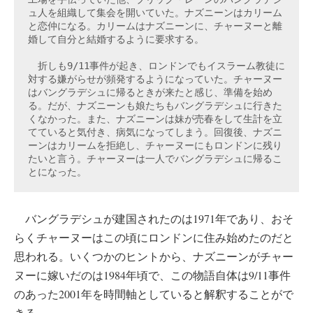
ュ人を組織して集会を開いていた。ナズニーンはカリーム
と恋仲になる。カリームはナズニーンに、チャーヌーと離
婚して自分と結婚するように要求する。

　折しも9/11事件が起き、ロンドンでもイスラーム教徒に
対する嫌がらせが頻発するようになっていた。チャーヌー
はバングラデシュに帰るときが来たと感じ、準備を始め
る。だが、ナズニーンも娘たちもバングラデシュに行きた
くなかった。また、ナズニーンは妹が売春をして生計を立
てていると気付き、病気になってしまう。回復後、ナズニ
ーンはカリームを拒絶し、チャーヌーにもロンドンに残り
たいと言う。チャーヌーは一人でバングラデシュに帰るこ
とになった。
バングラデシュが建国されたのは1971年であり、おそ
らくチャーヌーはこの頃にロンドンに住み始めたのだと
思われる。いくつかのヒントから、ナズニーンがチャー
ヌーに嫁いだのは1984年頃で、この物語自体は9/11事件
のあった2001年を時間軸としていると解釈することがで
きる。