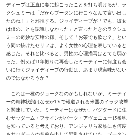
ディープは正直に妻に起こったことを打ち明けるが、ラ
クシュミーは「だからブータンに行こうなんて言い出し
たのね！」と邪推する。ジャイディープが「でも、彼女
は僕のことを認識しなかった」と言ったときのラクシュ
ミーの奇妙な安堵の顔、そして「お茶でも飲む？」とい
う間の抜けたセリフは、よく女性の心理を表していると
感じた。それと比べると、男性の心理描写はとても弱か
った。例えば11年振りに再会したミーティーに何度も会
いに行くジャイディープの行動は、あまり現実味がない
のではなかろうか？
これは一種のジョークなのかもしれないが、ミーティ
ーの精神状態はなぜかTVで報道される米国のイラク攻撃
と関連していた。ミーティーはなぜか、バグダードに住
むサッダーム・フサインがパーク・アヴェニュー15番地
を知っていると考えており、アンジャリら家族にも何度
もサッダームの名前を出して混乱させていた。ブータン