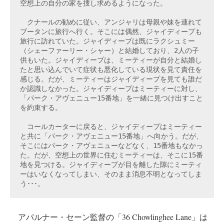
空想上の自分の家を捜し求めるようになった。
　クナールの勧めに従い、アンジャリは母親や妹を連れて
ブータンに旅行へ行く。そこには偶然、ジャイディープも
旅行に訪れていた。ジャイディープは既にラクシュミー
（シェーファーリー・シャー）と結婚しており、2人の子
供もいた。ジャイディープは、ミーティーが自分と結婚し
たと思い込んでいて症状も悪化している現状を見て責任を
感じる。だが、ミーティーはジャイディープを見ても誰だ
か認識しなかった。ジャイディープはミーティーに対し、
「パーク・アヴェニュー15番地」を一緒に見つけ出すこと
を約束する。
　コールカーターに戻ると、ジャイディープはミーティー
と共に「パーク・アヴェニュー15番地」へ向かう。だが、
そこにはパーク・アヴェニューなどなく、15番地もなかっ
た。だが、空想上の世界に住むミーティーは、そこに15番
地を見つける。ジャイディープが目を離した隙にミーティ
ーはいなくなってしまい、そのまま消息不明となってしま
う･･･。
アパルナー・セーン監督の「36 Chowlinghee Lane」は