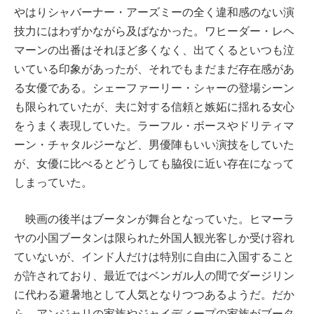
やはりシャバーナー・アーズミーの全く違和感のない演
技力にはわずかながら及ばなかった。ワヒーダー・レヘ
マーンの出番はそれほど多くなく、出てくるといつも泣
いている印象があったが、それでもまだまだ存在感があ
る女優である。シェーファーリー・シャーの登場シーン
も限られていたが、夫に対する信頼と嫉妬に揺れる女心
をうまく表現していた。ラーフル・ボースやドリティマ
ーン・チャタルジーなど、男優陣もいい演技をしていた
が、女優に比べるとどうしても脇役に近い存在になって
しまっていた。
映画の後半はブータンが舞台となっていた。ヒマーラ
ヤの小国ブータンは限られた外国人観光客しか受け容れ
ていないが、インド人だけは特別に自由に入国すること
が許されており、最近ではベンガル人の間でダージリン
に代わる避暑地として人気となりつつあるようだ。だか
ら、アンジャリの家族やジャイディープの家族がブータ