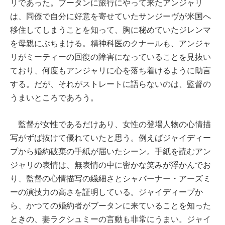
リであった。ブータンに旅行にやって来たアンジャリ
は、同僚で自分に好意を寄せていたサンジーヴが米国へ
移住してしまうことを知って、胸に秘めていたジレンマ
を母親にぶちまける。精神科医のクナールも、アンジャ
リがミーティーの回復の障害になっていることを見抜い
ており、何度もアンジャリに心を落ち着けるように助言
する。だが、それがストレートに語らないのは、監督の
うまいところであろう。
監督が女性であるだけあり、女性の登場人物の心情描
写がずば抜けて優れていたと思う。例えばジャイディー
プから婚約破棄の手紙が届いたシーン。手紙を読むアン
ジャリの表情は、無表情の中に密かな笑みが浮かんでお
り、監督の心情描写の繊細さとシャバーナー・アーズミ
ーの演技力の高さを証明している。ジャイディープか
ら、かつての婚約者がブータンに来ていることを知った
ときの、妻ラクシュミーの言動も非常にうまい。ジャイ