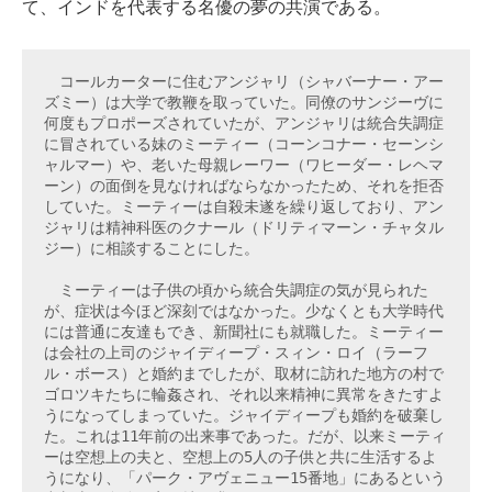
て、インドを代表する名優の夢の共演である。
　コールカーターに住むアンジャリ（シャバーナー・アー
ズミー）は大学で教鞭を取っていた。同僚のサンジーヴに
何度もプロポーズされていたが、アンジャリは統合失調症
に冒されている妹のミーティー（コーンコナー・セーンシ
ャルマー）や、老いた母親レーワー（ワヒーダー・レヘマ
ーン）の面倒を見なければならなかったため、それを拒否
していた。ミーティーは自殺未遂を繰り返しており、アン
ジャリは精神科医のクナール（ドリティマーン・チャタル
ジー）に相談することにした。
　ミーティーは子供の頃から統合失調症の気が見られた
が、症状は今ほど深刻ではなかった。少なくとも大学時代
には普通に友達もでき、新聞社にも就職した。ミーティー
は会社の上司のジャイディープ・スィン・ロイ（ラーフ
ル・ボース）と婚約までしたが、取材に訪れた地方の村で
ゴロツキたちに輪姦され、それ以来精神に異常をきたすよ
うになってしまっていた。ジャイディープも婚約を破棄し
た。これは11年前の出来事であった。だが、以来ミーティ
ーは空想上の夫と、空想上の5人の子供と共に生活するよ
うになり、「パーク・アヴェニュー15番地」にあるという