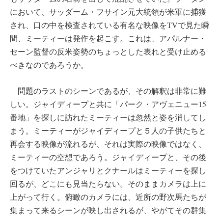
において、サッダーム・フサイン元大統領が米軍に捕獲
され、口の中を検査されている有名な映像をTVで見た瞬
間、ミーティーは発作を起こす。これは、アパルナー・
セーン監督の反米姿勢のちょっとした表れと受け止める
べきなのであろうか。
問題のラストのシーンであるが、その解釈は非常に難
しい。ジャイディープと共に「パーク・アヴェニュー15
番地」を探しに訪れたミーティーは忽然と姿を消してし
まう。ミーティーがジャイディープと５人の子供たちと
再会する映像が流れるが、それは実際の映像ではなく、
ミーティーの空想であろう。ジャイディープと、その後
をつけていたアンジャリとクナールはミーティーを探し
回るが、どこにも見当たらない。そのままカメラは上に
上がって行く。俯瞰のカメラには、近所の野次馬たちが
集まって来るシーンが映し出されるが、やがてその群集