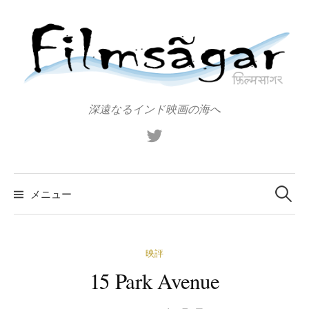
コ
ン
テ
ン
ツ
へ
深遠なるインド映画の海へ
ス
X（旧
キ
Twitter）
ッ
プ
検
索:
メニュー
映評
15 Park Avenue