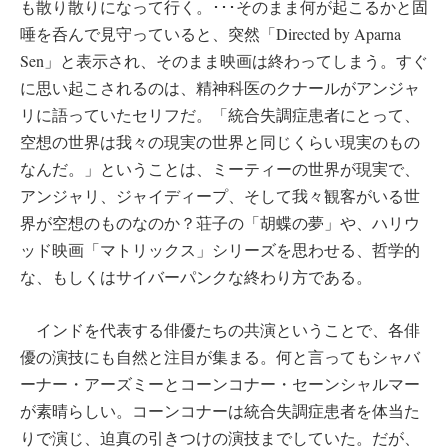
も散り散りになって行く。･･･そのまま何が起こるかと固
唾を呑んで見守っていると、突然「Directed by Aparna
Sen」と表示され、そのまま映画は終わってしまう。すぐ
に思い起こされるのは、精神科医のクナールがアンジャ
リに語っていたセリフだ。「統合失調症患者にとって、
空想の世界は我々の現実の世界と同じくらい現実のもの
なんだ。」ということは、ミーティーの世界が現実で、
アンジャリ、ジャイディープ、そして我々観客がいる世
界が空想のものなのか？荘子の「胡蝶の夢」や、ハリウ
ッド映画「マトリックス」シリーズを思わせる、哲学的
な、もしくはサイバーパンクな終わり方である。
インドを代表する俳優たちの共演ということで、各俳
優の演技にも自然と注目が集まる。何と言ってもシャバ
ーナー・アーズミーとコーンコナー・セーンシャルマー
が素晴らしい。コーンコナーは統合失調症患者を体当た
りで演じ、迫真の引きつけの演技までしていた。だが、