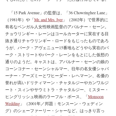
「15 Park Avenue」の監督は、「36 Chowringhee Lane」
（1981年）や「
Mr. and Mrs. Iyer
」（2002年）で世界的に
有名なベンガル人女性映画監督のアパルナー・セーン。
チョウリンギー・レーンはコールカーターに実在する目
抜き通りチャウリンギー・ロードをもじったものであろ
うが、パーク・アヴェニュー15番地もどうやら実在のパ
ーク・ストリートやパーク・レーンをもとにした仮想の
通りのようだ。キャストは、アパルナー・セーンの娘の
コーンコナー・セーンシャルマー、往年の名女優シャバ
ーナー・アーズミーとワヒーダー・レヘマーン、名優の
誉れが高いドリティマーン・チャタルジーやカンワルジ
ート・スィンやサウミトラ・チャタルジー、ミスター・
ヒングリッシュ映画のラーフル・ボース、「
Monsoon
Wedding
」（2001年／邦題：モンスーン・ウェディン
グ）のシェーファーリー・シャーなど。はっきり言っ