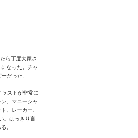
したら丁度大家さ
とになった。チャ
ピーだった。
キャストが非常に
ーン、マニーシャ
シト、レーカー、
い。はっきり言
ある。