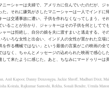
ニーシャーは夫婦で、アメリカに住んでいたのだが、ジ
った。それに嫌気がさしたマニーシャーは一人でインドに
キーは交通事故に遭い、子供を作れなくなってしまう。そ
ていることが分かり、ジャッキーはその子供を何としてで
シャーは拒絶し、自分の娘を夫に渡すまいと逃走する。そ
いろいろな女性と出会い、インド人の女性が置かれた立場
供を作る機械ではない」という最後の言葉がこの映画の全
ではなく、ちゃんとメッセージの込められた映画で感心し
達して来たように感じた。あと、ちなみにマードゥリーは美
an
,
Anil Kapoor
,
Danny Denzongpa
,
Jackie Shroff
,
Madhuri Dixit
,
Ma
sha Koirala
,
Rajkumar Santoshi
,
Rekha
,
Sonali Bendre
,
Urmila Maton