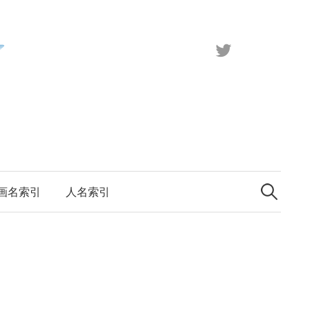
X（旧
Twitter）
検
索:
画名索引
人名索引