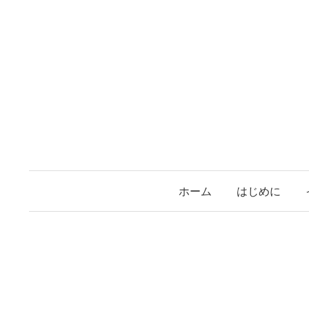
コ
ン
テ
ン
ツ
へ
ス
キ
ッ
プ
ホーム
はじめに