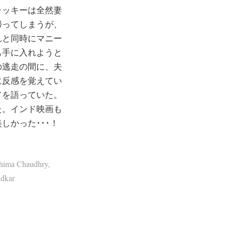
ャッキーは全然妻
帰ってしまうが、
れと同時にマニー
も手に入れようと
の逃走の間に、夫
に反感を覚えてい
てを語っていた。
た。インド映画も
しかった･･･！
hima Chaudhry
,
dkar