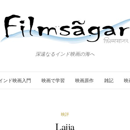
深遠なるインド映画の海へ
インド映画入門
映画で学習
映画原作
雑記
映
映評
Lajja