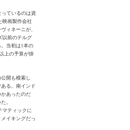
なっているのは資
した映画製作会社
ーヴィネーニが、
ーズ以前のテルグ
。当初は1本の
ー以上の予算が掛
の公開も模索し
である。南インド
つかあったのだ
いた。
ステマティックに
クメイキングだっ