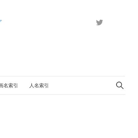
X（旧
Twitter）
検
索:
画名索引
人名索引