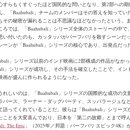
心すらもくすぐったほど国民的な問いとなり、第2部への期
、「Baahubali」チームのメンバーはその答えを知って
もその秘密が漏れることは不思議なほどなかったという。
ろでは、「Baahubali」シリーズ全体のストーリーの中
思い付いたのも、カッタッパがバーフバリを殺すシーンだ
ーンが「Baahubali」シリーズの核心であり、出発点だ
ubali」シリーズ以前のインド映画に2部構成の作品がなか
ubali」シリーズが成功し、その手法を確立したことで、イ
映画が盛んに作られるようになった。
しいのは、「Baahubali」シリーズの国際的な成功の
ラバース、ラーナー・ダッグバーティ、スッバラージュな
語ってくれていることだ。彼らは「Baahubali」シリー
たことを大変喜んでおり、日本を「第二の故郷」とまで呼
li: The Epic
」（2025年／邦題：バーフバリ エピック4K