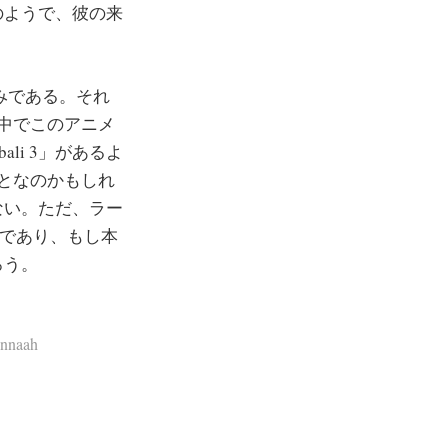
のようで、彼の来
済みである。それ
映画の中でこのアニメ
li 3」があるよ
」のことなのかもしれ
ない。ただ、ラー
はずであり、もし本
ろう。
nnaah