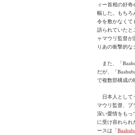
ィー首相の好奇
幅した。もちろん
令を敷かなくて
語られていたとこ
ャマウリ監督が
りあの衝撃的なシ
また、「Baah
だが、「Baah
で複数部構成の
日本人としてうれ
マウリ監督、プ
深い愛情をもって
に受け容れられ
ースは「
Baahuba