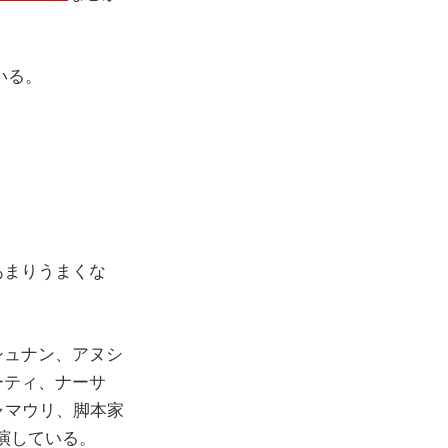
ている。
あまりうまくな
シュナン、アヌシ
ーティ、ナーサ
ャマウリ、脚本家
演している。