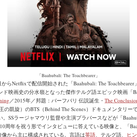
「Baahubali: The Toachbearer」
らNetflixで配信開始された「Baahubali: The Toachbea
ド映画史の分水嶺となった傑作テルグ語エピック映画「Baah
ning
／2015年／邦題：バーフバリ 伝説誕生・
The Conclusio
の凱旋）のBTS（Behind The Scenes）ドキュメンタ
SSラージャマウリ監督や主演プラバースなどが「Baahubali
」公開10周年を祝う形でインタビューに答えている映像と、「Baah
S映像から主に構成されている。言語は
英語
、テルグ語、
ヒン