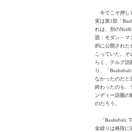
今でこそ押しも押
実は第1部「Baa
れは、別のNet
題：モダン・マ
的に公開された
こっていた。そ
らく、テルグ語
り、「Baahub
なかったのだと
終わったのも、
ンディー語圏の
のだろう。
「Baahubali: 
金繰りは格段に容易にな