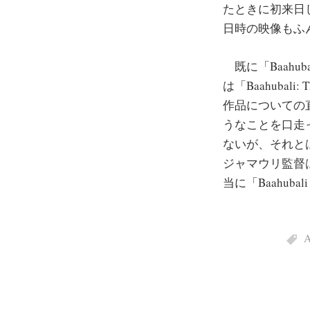
たときに初来日
日時の映像もふ
既に「Baahu
は「Baahubal
作品についての直
うなことを口走ってい
ないが、それと
ジャマウリ監督は
当に「Baahu
A