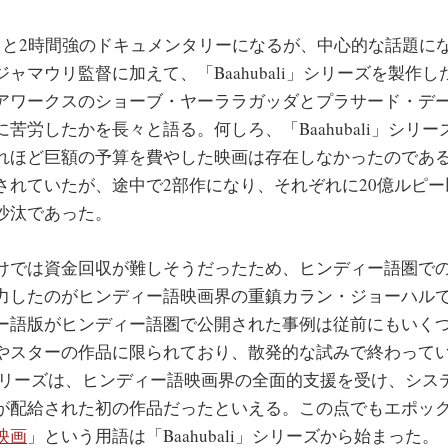
と2時間強のドキュメンタリーになるが、中心的な話題に
ャマウリ監督に加えて、「Baahubali」シリーズを製作
アワークスのショーブ・ヤーララガッダとプラサード・デ
苦労したかを長々と語る。何しろ、「Baahubali」シリ
れほど巨額の予算を費やした映画は存在しなかったのである
されていたが、途中で2部作になり、それぞれに20億ルピ
沙汰であった。
では資金回収が難しそうだったため、ヒンディー語圏で
力したのがヒンディー語映画界の重鎮カラン・ジョーハル
ー語版がヒンディー語圏で公開された事例は従前にもいく
やスターの作品に限られており、散発的な試みで終わって
li」シリーズは、ヒンディー語映画界の全面的支援を受け、シ
が配給された初の作品だったといえる。この点でもエポッ
映画
」という用語は「Baahubali」シリーズから始まった。