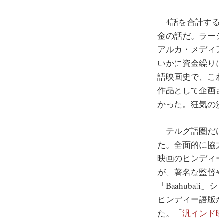
4話を合計する
金の話だ。ラージ
アルカ・メディ
いかに資金繰りに
語映画史で、こ
作品として企画
かった。狂気の
テルグ語圏だけ
た。全面的に協
映画のヒンディ
が、著名な監督
「Baahuba
ヒンディー語版
た。「
汎インド