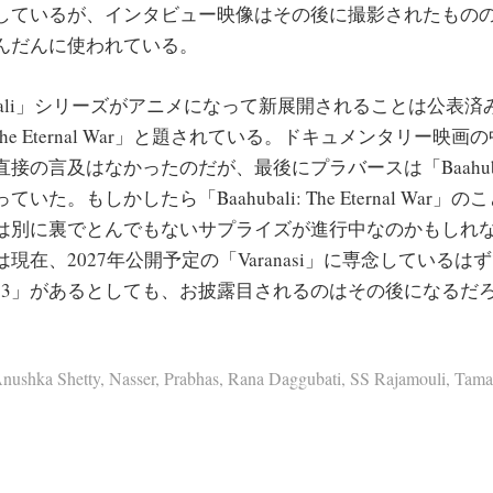
しているが、インタビュー映像はその後に撮影されたもの
んだんに使われている。
bali」シリーズがアニメになって新展開されることは公表
i: The Eternal War」と題されている。ドキュメンタリー
接の言及はなかったのだが、最後にプラバースは「Baahuba
た。もしかしたら「Baahubali: The Eternal War
は別に裏でとんでもないサプライズが進行中なのかもしれ
現在、2027年公開予定の「Varanasi」に専念している
bali 3」があるとしても、お披露目されるのはその後になるだ
nushka Shetty
,
Nasser
,
Prabhas
,
Rana Daggubati
,
SS Rajamouli
,
Tama