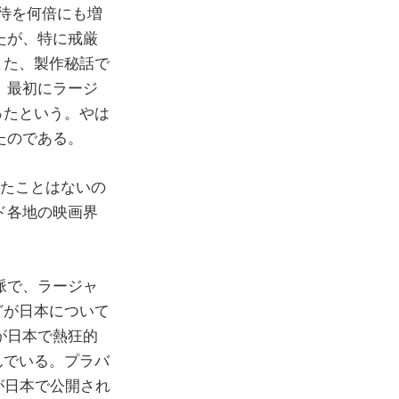
待を何倍にも増
いたが、特に戒厳
また、製作秘話で
で、最初にラージ
ったという。やは
ったのである。
ったことはないの
ンド各地の映画界
文脈で、ラージャ
どが日本について
ズが日本で熱狂的
んでいる。プラバ
）が日本で公開され