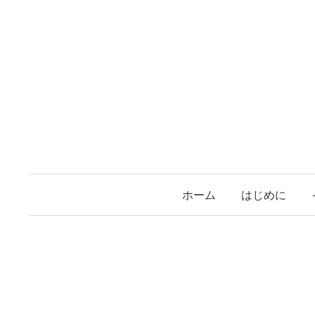
コ
ン
テ
ン
ツ
へ
ス
キ
ッ
プ
ホーム
はじめに