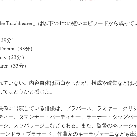
: The Toachbearer」は以下の4つの短いエピソードから成っ
m（29分）
he Dream（38分）
eams（23分）
bearer（33分）
ていない。内容自体は面白かったが、構成や編集などは
してはどうかと感じた。
像に出演している俳優は、プラバース、ラミヤー・クリ
ティー、タマンナー・バーティヤー、ラーナー・ダッグバ
ージ、スッバラージュなどである。また、監督のSSラージ
エーンドラ・プラサード、作曲家のキーラヴァーニなども出