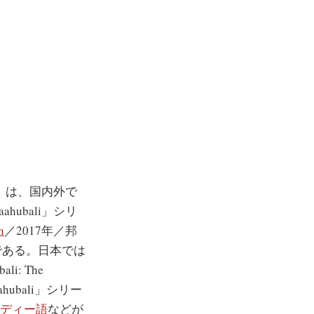
rer」は、国内外で
ubali」シリ
n
／2017年／邦
リーである。日本では
: The
ubali」シリー
ディー語
などが