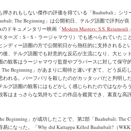
されもしない傑作の評価を得ている「Baahubali」シ
hubali: The Beginning」は公開初日、テルグ語圏で評判
flixのドキュメンタリー映画「
Modern Masters: S.S. Rajamouli
スターズ：S・S・ラージャマウリ）でも述べられていたこ
ヒンディー語圏の方で公開初日から熱狂的に支持されると
の後、テルグ語圏でも好意的な反応が主流になり、大ヒッ
圏の観客はラージャマウリ監督やプラバースに対して保守
ali: The Beginning」があまりに期待と違いすぎて、どう
思われる。バーフバリを殺したのがカッタッパだと判明した
テルグ語圏の観客にはもどかしく感じられたのではなかろ
観客はまっさらな気持ちでこの作品を鑑賞でき、素直な高
The Beginning」が成功したことで、第2部「Baahubali: The C
った。「Why did Kattappa Killed Baahubali?（