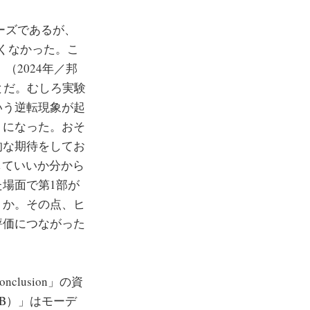
リーズであるが、
が良くなかった。こ
」（2024年／邦
とだ。むしろ実験
いう逆転現象が起
トになった。おそ
的な期待をしてお
反応していいか分から
場面で第1部が
うか。その点、ヒ
評価につながった
onclusion」の資
WKKB）」はモーデ