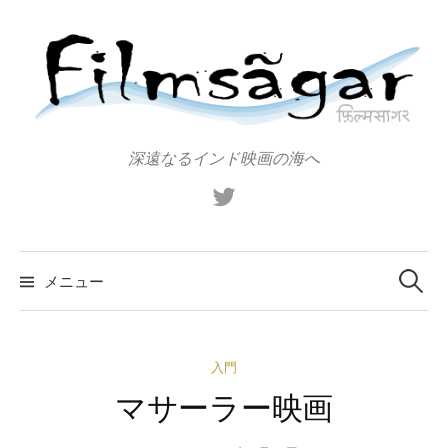
コ
ン
テ
ン
ツ
へ
深遠なるインド映画の海へ
ス
X（旧
キ
Twitter）
ッ
プ
検
索:
メニュー
入門
マサーラー映画