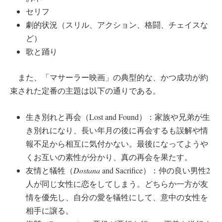
セリフ
劇的状況（スリル、アクション、格闘、チェイスな
ど）
歌と踊り
また、「マサーラー映画」の典型的な、かつ成功が約
束された定番の主題は以下の通りである。
生き別れと再会（Lost and Found）：家族や兄弟が生
き別れになり、長い年月の後に再会するも誤解や情
報不足から相互に気付かない。最後になってようや
くお互いの素性が分かり、真の再会を果たす。
友情と犠牲（
Dostana
and Sacrifice）：仲の良い男性2
人が同じ女性に恋をしてしまう。どちらか一方が友
情を優先し、自分の愛を犠牲にして、意中の女性を
相手に譲る。