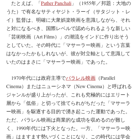
たとえば、「
Pather Panchali
」（1955年／邦題：大地の
うた）で有名なサティヤジト・ラーイ（サタジット・レ
イ）監督は、明確に大衆娯楽映画を意識しながら、それ
と対になるべき、国際レベルで認められるような新しい
「芸術映画（Art Films）」の潮流をインドに作り出そう
としていた。その時代に「マサーラー映画」という言葉
はなかったかもしれないが、彼が対立軸として意識して
いたのはまさに「マサーラー映画」であった。
1970年代には政府主導で
パラレル映画
（Parallel
Cinema）またはニューシネマ（New Cinema）と呼ばれる
ジャンルが盛り上がったが、これも究極的にはエリート
層から「低俗」と切って捨てられがちだった「マサーラ
ー映画」を駆逐する目的で湧き起こった運動であった。
ただ、パラレル映画は商業的な成功を収めるのが難し
く、1990年代には下火となった。一方、「マサーラー映
画」はますます勢いづくことになり、この時代には学会