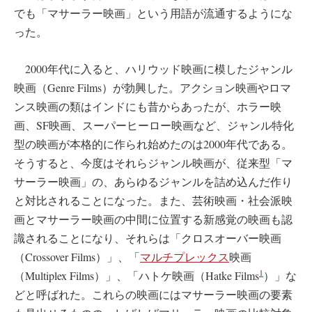
でも「マサーラー映画」という用語が流通するようにな
った。
2000年代に入ると、ハリウッド映画に模したジャンル
映画（Genre Films）が勃興した。アクション映画やロマ
ンス映画の類はインドにも昔からあったが、ホラー映
画、SF映画、スーパーヒーロー映画など、ジャンル特化
型の映画が本格的に作られ始めたのは2000年代である。
そうすると、今度はそれらジャンル映画が、従来型「マ
サーラー映画」の、あらゆるジャンルを詰め込んだ作り
と対比されることになった。また、芸術映画・社会派映
画とマサーラー映画の中間に位置する新感覚の映画も認
識されることになり、それらは「クロスオーバー映画
（Crossover Films）」、「
マルチプレックス
映画
1
（Multiplex Films）」、「ハトケ映画（Hatke Films
）」な
どと呼ばれた。これらの映画にはマサーラー映画の要素