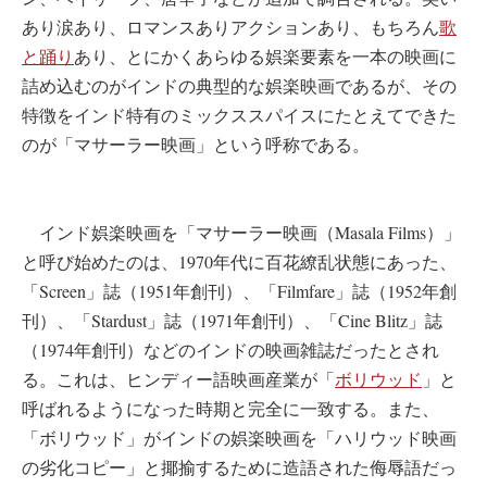
あり涙あり、ロマンスありアクションあり、もちろん
歌
と踊り
あり、とにかくあらゆる娯楽要素を一本の映画に
詰め込むのがインドの典型的な娯楽映画であるが、その
特徴をインド特有のミックススパイスにたとえてできた
のが「マサーラー映画」という呼称である。
インド娯楽映画を「マサーラー映画（Masala Films）」
と呼び始めたのは、1970年代に百花繚乱状態にあった、
「Screen」誌（1951年創刊）、「Filmfare」誌（1952年創
刊）、「Stardust」誌（1971年創刊）、「Cine Blitz」誌
（1974年創刊）などのインドの映画雑誌だったとされ
る。これは、ヒンディー語映画産業が「
ボリウッド
」と
呼ばれるようになった時期と完全に一致する。また、
「ボリウッド」がインドの娯楽映画を「ハリウッド映画
の劣化コピー」と揶揄するために造語された侮辱語だっ