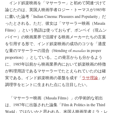
インド娯楽映画を「マサーラー」と初めて関連づけて
論じたのは、英国人映画学者ロジー・トーマスが1985年
に書いた論考「Indian Cinema: Pleasures and Popularity」だ
ったとされる。ただ、彼女は「マサーラー映画（Masala
Films）」という熟語は使っておらず、ボンベイ（現ムン
バイー）の映画業界で活躍する映画メーカーたちの言葉
を引用する形で、インド娯楽映画の成功のコツを「適度
な量のマサーラーの混合（blending of
masalas
in proper
proportion）」としている。この発言からも分かるよう
に、1985年以前から映画業界内において娯楽映画の特徴
が料理用語であるマサーラーでたとえられていたのは確
実である。インド娯楽映画の基盤を成す「
ラサ理論
」が
調理学をヒントに生まれた点にも注目したい。
「マサーラー映画（Masala Films）」の学術的な初出
は、1987年に出版された論集「Film & Politics in the Third
World」ではないかと思われる。米国人映画学者ミラ・レ