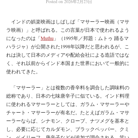
Posted
on
2026年2月23日
インドの娯楽映画はしばしば「マサーラー映画（マサ
ラ映画）」と呼ばれる。この言葉が日本で使われるよう
になったのは「
Muthu
」（1995年／邦題：ムトゥ 踊るマ
ハラジャ）が公開された1998年以降だと思われるが、こ
れは決して日本のメディアや配給会社による造語ではな
く、それ以前からインド本国また世界において一般的に
使われてきた。
「マサーラー」とは複数の香辛料を調合した調味料の
総称であり、日本の七味唐辛子に似ている。インド料理
に使われるマサーラーとしては、ガラム・マサーラーや
チャート・マサーラーが有名だ。たとえばガラム・マサ
ーラーならば、シナモン、クローブ、ナツメグを基本と
し、必要に応じてカルダモン、ブラックペッパー、クミ
ン、ベイリーフ、唐辛子などが追加で調合される。笑い