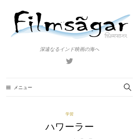
コ
ン
テ
ン
ツ
へ
深遠なるインド映画の海へ
ス
X（旧
キ
Twitter）
ッ
プ
検
索:
メニュー
学習
ハワーラー