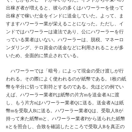
出稼ぎ者が増えると、彼らの多くはハワーラーを使って
出稼ぎで稼いだ金をインドに送金していた。よって、ま
すますハワーラー業が栄えることになった。ただし、イ
ンドではハワーラーは違法であり、公にハワーラーを行
っている業者はいない。ハワーラーは、脱税、マネーロ
ンダリング、テロ資金の送金などに利用されることが多
いため、全面的に禁止されている。
ハワーラーでは「暗号」によって現金の受け渡しが行
われる。その際によく使われるのが紙幣である。1枚の紙
幣を半分に切って割符とするのである。先ほどの例でい
えば、ハワーラー業者Pは紙幣の片方mを送金者Aに渡
し、もう片方nはハワーラー業者Qに送る。送金者Aは紙
幣mを受取人Bに送る。ハワーラー業者Qは、受取人Bが
持って来た紙幣mと、ハワーラー業者Pから送られた紙幣
nとを照合し、合致を確認したところで受取人Bを真正の