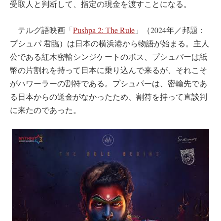
受取人と判断して、指定の現金を渡すことになる。
テルグ語映画「
Pushpa 2: The Rule
」（2024年／邦題：
プシュパ 君臨）は日本の横浜港から物語が始まる。主人
公である紅木密輸シンジケートのボス、プシュパーは紙
幣の片割れを持って日本に乗り込んで来るが、それこそ
がハワーラーの割符である。プシュパーは、密輸先であ
る日本からの送金がなかったため、割符を持って直談判
に来たのであった。