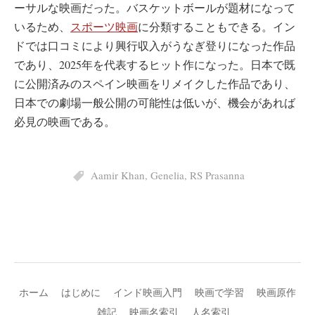
ーサルな映画だった。バスケットボールが題材になって
いるため、
スポーツ映画
に分類することもできる。イン
ドでは口コミにより興行収入がうなぎ登りになった作品
であり、2025年を代表するヒット作になった。日本で既
に公開済みのスペイン映画をリメイクした作品であり、
日本での劇場一般公開の可能性は低いが、機会があれば
必見の映画である。
Aamir Khan
,
Genelia
,
RS Prasanna
ホーム
はじめに
インド映画入門
映画で学習
映画原作
雑記
映画名索引
人名索引