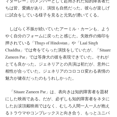
ィターレー」のメンバーとして起用された知的障害者た
ちは皆、愛嬌があり、演技も自然だった。彼らが楽しげ
に試合をしている様子を見ると元気が湧いてくる。
しばらく不振が続いていたアーミル・カーンも、よう
やく自分のフォームに戻ったと感じた。失敗作の烙印を
押されている「Thugs of Hindostan」や「Laal Singh
Chaddha」では奇をてらった演技をしていたが、「Sitaare
Zameen Par」では等身大の彼を表現できていた。それが
とても良かった。ジェネリアとの共演は初だが、意外に
相性が合っていた。ジェネリアのコロコロ変わる表情の
魅力が健在だったのもうれしかった。
「Sitaare Zameen Par」は、表向きは知的障害者を題材
にした映画である。だが、必ずしも知的障害者をネタに
したお涙頂戴映画ではなく、むしろ人間一人一人が抱え
るトラウマやコンプレックスと向き合う、もっとユニバ