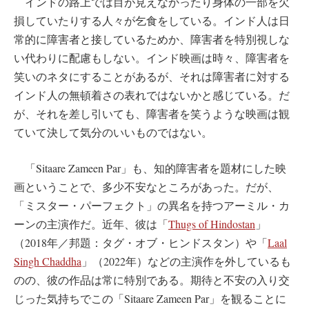
インドの路上では目が見えなかったり身体の一部を欠
損していたりする人々が乞食をしている。インド人は日
常的に障害者と接しているためか、障害者を特別視しな
い代わりに配慮もしない。インド映画は時々、障害者を
笑いのネタにすることがあるが、それは障害者に対する
インド人の無頓着さの表れではないかと感じている。だ
が、それを差し引いても、障害者を笑うような映画は観
ていて決して気分のいいものではない。
「Sitaare Zameen Par」も、知的障害者を題材にした映
画ということで、多少不安なところがあった。だが、
「ミスター・パーフェクト」の異名を持つアーミル・カ
ーンの主演作だ。近年、彼は「
Thugs of Hindostan
」
（2018年／邦題：タグ・オブ・ヒンドスタン）や「
Laal
Singh Chaddha
」（2022年）などの主演作を外しているも
のの、彼の作品は常に特別である。期待と不安の入り交
じった気持ちでこの「Sitaare Zameen Par」を観ることに