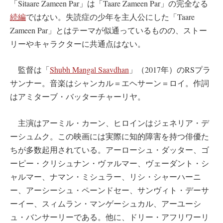
「Sitaare Zameen Par」は「Taare Zameen Par」の完全なる
続編
ではない。失読症の少年を主人公にした「Taare
Zameen Par」とはテーマが似通っているものの、ストー
リーやキャラクターに共通点はない。
監督は「
Shubh Mangal Saavdhan
」（2017年）のRSプラ
サンナー。音楽はシャンカル＝エヘサーン＝ロイ。作詞
はアミターブ・バッターチャーリヤ。
主演はアーミル・カーン、ヒロインはジェネリア・デ
ーシュムク。この映画には実際に知的障害を持つ俳優た
ちが多数起用されている。アーローシュ・ダッター、ゴ
ーピー・クリシュナン・ヴァルマー、ヴェーダント・シ
ャルマー、ナマン・ミシュラー、リシ・シャーハーニ
ー、アーシーシュ・ペーンドセー、サンヴィト・デーサ
ーイー、スィムラン・マンゲーシュカル、アーユーシ
ュ・バンサーリーである。他に、ドリー・アフリワーリ