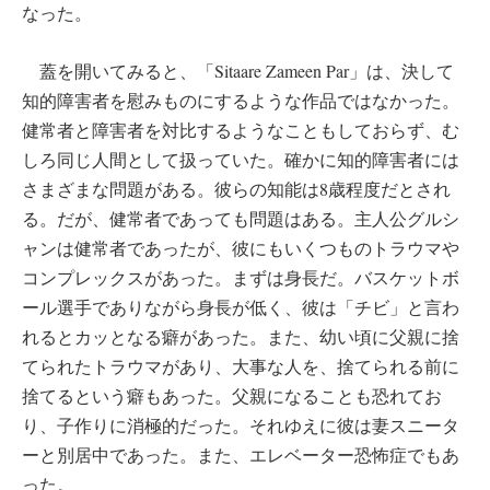
なった。
蓋を開いてみると、「Sitaare Zameen Par」は、決して
知的障害者を慰みものにするような作品ではなかった。
健常者と障害者を対比するようなこともしておらず、む
しろ同じ人間として扱っていた。確かに知的障害者には
さまざまな問題がある。彼らの知能は8歳程度だとされ
る。だが、健常者であっても問題はある。主人公グルシ
ャンは健常者であったが、彼にもいくつものトラウマや
コンプレックスがあった。まずは身長だ。バスケットボ
ール選手でありながら身長が低く、彼は「チビ」と言わ
れるとカッとなる癖があった。また、幼い頃に父親に捨
てられたトラウマがあり、大事な人を、捨てられる前に
捨てるという癖もあった。父親になることも恐れてお
り、子作りに消極的だった。それゆえに彼は妻スニータ
ーと別居中であった。また、エレベーター恐怖症でもあ
った。