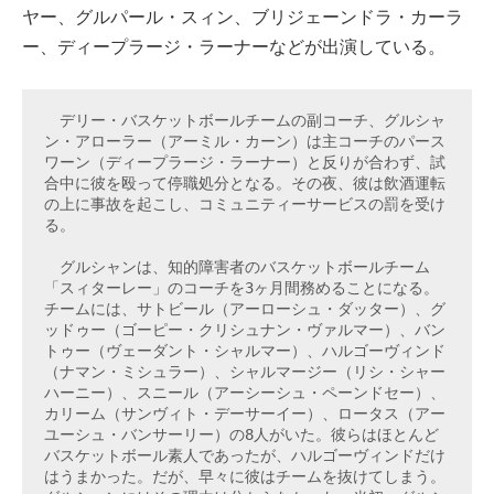
ヤー、グルパール・スィン、ブリジェーンドラ・カーラ
ー、ディープラージ・ラーナーなどが出演している。
　デリー・バスケットボールチームの副コーチ、グルシャ
ン・アローラー（アーミル・カーン）は主コーチのパース
ワーン（ディープラージ・ラーナー）と反りが合わず、試
合中に彼を殴って停職処分となる。その夜、彼は飲酒運転
の上に事故を起こし、コミュニティーサービスの罰を受け
る。
　グルシャンは、知的障害者のバスケットボールチーム
「スィターレー」のコーチを3ヶ月間務めることになる。
チームには、サトビール（アーローシュ・ダッター）、グ
ッドゥー（ゴーピー・クリシュナン・ヴァルマー）、バン
トゥー（ヴェーダント・シャルマー）、ハルゴーヴィンド
（ナマン・ミシュラー）、シャルマージー（リシ・シャー
ハーニー）、スニール（アーシーシュ・ペーンドセー）、
カリーム（サンヴィト・デーサーイー）、ロータス（アー
ユーシュ・バンサーリー）の8人がいた。彼らはほとんど
バスケットボール素人であったが、ハルゴーヴィンドだけ
はうまかった。だが、早々に彼はチームを抜けてしまう。