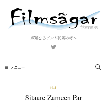
コ
ン
テ
ン
ツ
へ
深遠なるインド映画の海へ
ス
X（旧
キ
Twitter）
ッ
プ
検
索:
メニュー
映評
Sitaare Zameen Par