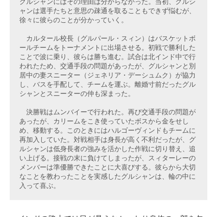
グルシャンにはその理由は分からなかった。当初、グルシ
ャンは選手たちと意思の疎通を取ることもできず悩むが、
徐々に彼らのことが分かっていく。
　カルタール校長（グルパール・スィン）はバスケットボ
ールチームをトーナメントに出場させる。初戦で勝利した
ことで波に乗り、彼らは勝ち進む。試合は北インド中で行
われたため、交通手段の問題があったが、グルシャンと別
居中の妻スニーター（ジェネリア・デーシュムク）が協力
し、バスを手配して、チームを運ぶ。離婚寸前だったグル
シャンとスニーターの仲も深まった。
　決勝戦はムンバイーで行われた。再び交通手段の問題が
あったが、カリームをこき使っていたボスから金をせし
め、移動する。このときにはハルゴーヴィンドもチームに
再加入していた。対戦相手は身長が高く不利だったが、グ
ルシャンは低身長者の強みを活かした作戦に切り替え、追
い上げる。接戦の末に負けてしまったが、スィターレーの
メンバーは準優勝できたことに大喜びする。彼らから大切
なことを教わったことを実感したグルシャンは、輪の中に
入って喜ぶ。