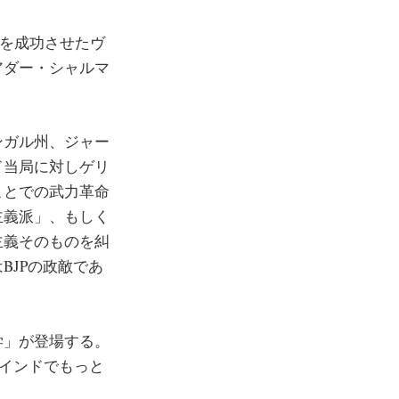
tory」を成功させたヴ
アダー・シャルマ
ンガル州、ジャー
ド当局に対しゲリ
ことでの武力革命
主義派」、もしく
主義そのものを糾
BJPの政敵であ
学」が登場する。
はインドでもっと