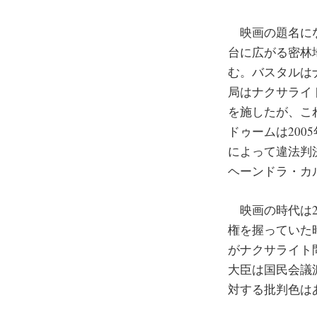
映画の題名にな
台に広がる密林
む。バスタルは
局はナクサライ
を施したが、こ
ドゥームは200
によって違法判
ヘーンドラ・カ
映画の時代は20
権を握っていた
がナクサライト
大臣は国民会議
対する批判色は