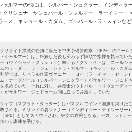
ャルマーの他には、シルパー・シュクラー、インディラ
・クリシュナ、ヤシュパール・シャルマー、ラーイマー・
ワース、キショール・カダム、ゴーパール・K・スィンなど
クサライト撲滅の任務に当たる中央予備警察隊（CRPF）のニール
・シャルマー）は、妊娠した後も変わらず陣頭で指揮を執ってい
ー（ヴィジャイ・クリシュナ）率いるナクサライトは、ニールジ
ムのリーダー、ラージェーンドラ・カルマー（キショール・カダ
判所では、リベラル作家ヴァニヤー・ロイ（ラーイマー・セーン
ム・ナーグパール（シルパー・シュクラー）がサルワー・ジュド
を求めていた。それに対し、弁護士のウトパル・トリヴェーディ
）がサルワー・ジュドゥーム側に立って弁護をしていた。
シヤプ（スブラト・ダッター）はバスタルでインド国旗を掲げた
殺される。ミリンドの妻ラトナー（インディラー・ティワーリー
（SPO）としてスカウトされ、彼女の右腕となる。一方、ラトナ
加わり訓練を受ける。