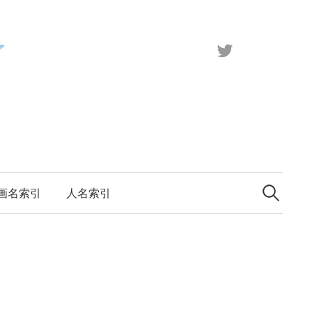
X（旧
Twitter）
検
索:
画名索引
人名索引