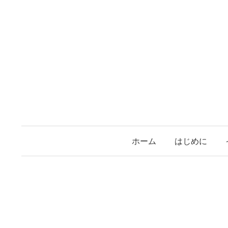
コ
ン
テ
ン
ツ
へ
ス
キ
ッ
プ
ホーム
はじめに