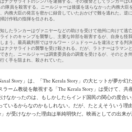
はナクサライトのシンパを逮捕する。その復讐としてランカーはCR
名の隊員を殺害する。ニールジャーは後援を送らなかった内務大臣
、内務大臣の発言を密かに録音していたおかげで難を逃れた。逆
掃討作戦の指揮を任される。
知したランカーはヴァニヤーなどの助けを受けて他州に向けて逃
ライトのキャンプを襲撃し、主要な幹部を殺害するが、自身も怪
しまう。最高裁判所ではサルワー・ジュドゥームを違法とする判
はナクサライトの襲撃を受け殺される。だが、ラトナーはラマン
できた。ニールジャーは調査委員会の調査を受けるが、そのとき
行く手を阻まれ、殺されていた。
e Naxal Story」は、「The Kerala Story」の大ヒットが
ーム教徒を敵視する「The Kerala Story」は受けて、
」が受けなかったのは、もしかしたらインド国民の関心の度合
っているからなのかもしれない。だが、たとえそういう理
tar」が受けなかった理由は単純明快だ。映画としての出来