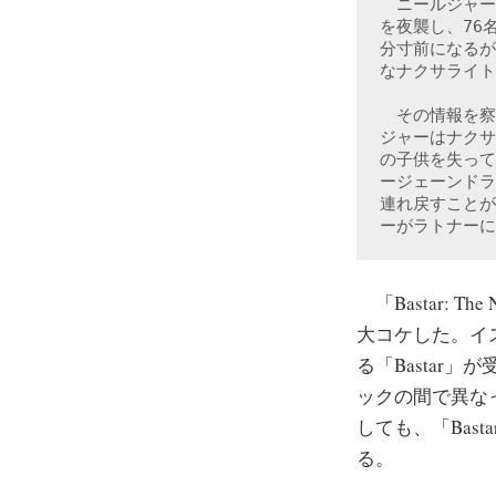
　ニールジャー
を夜襲し、76
分寸前になるが
なナクサライト
　その情報を察
ジャーはナクサ
の子供を失って
ージェーンドラ
連れ戻すことが
ーがラトナーに
「Bastar: Th
大コケした。イスラ
る「Bastar
ックの間で異な
しても、「Bas
る。