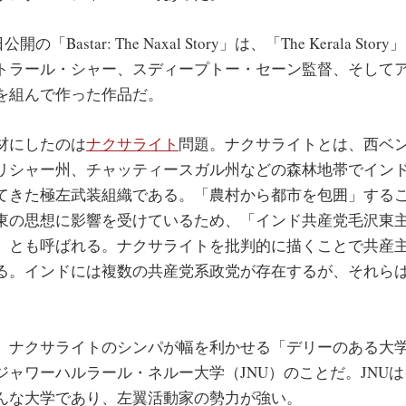
開の「Bastar: The Naxal Story」は、「The Kerala S
トラール・シャー、スディープトー・セーン監督、そして
を組んで作った作品だ。
材にしたのは
ナクサライト
問題。ナクサライトとは、西ベ
リシャー州、チャッティースガル州などの森林地帯でイン
てきた極左武装組織である。「農村から都市を包囲」する
東の思想に影響を受けているため、「インド共産党毛沢東
」とも呼ばれる。ナクサライトを批判的に描くことで共産
る。インドには複数の共産党系政党が存在するが、それらは
ナクサライトのシンパが幅を利かせる「デリーのある大
ジャワーハルラール・ネルー大学（JNU）のことだ。JNU
んな大学であり、左翼活動家の勢力が強い。