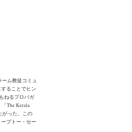
スラーム教徒コミュ
にすることでヒン
おもねるプロパガ
e Kerala
上がった。この
ィープトー・セー