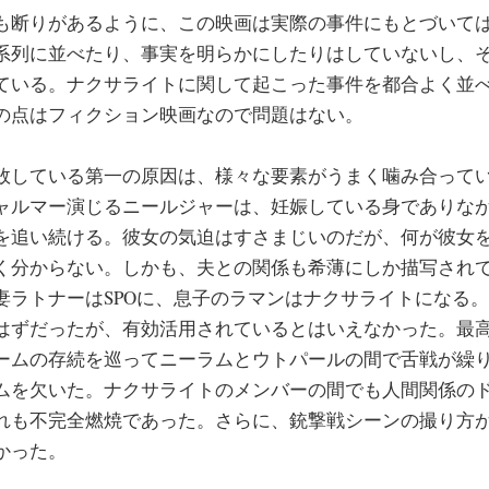
断りがあるように、この映画は実際の事件にもとづいて
系列に並べたり、事実を明らかにしたりはしていないし、
ている。ナクサライトに関して起こった事件を都合よく並
の点はフィクション映画なので問題はない。
している第一の原因は、様々な要素がうまく噛み合って
ャルマー演じるニールジャーは、妊娠している身でありな
を追い続ける。彼女の気迫はすさまじいのだが、何が彼女
く分からない。しかも、夫との関係も希薄にしか描写され
妻ラトナーはSPOに、息子のラマンはナクサライトになる
はずだったが、有効活用されているとはいえなかった。最
ームの存続を巡ってニーラムとウトパールの間で舌戦が繰
ムを欠いた。ナクサライトのメンバーの間でも人間関係の
れも不完全燃焼であった。さらに、銃撃戦シーンの撮り方
かった。