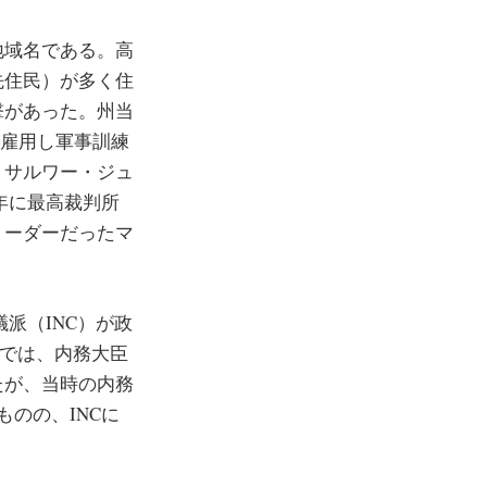
地域名である。高
先住民）が多く住
撃があった。州当
て雇用し軍事訓練
。サルワー・ジュ
1年に最高裁判所
リーダーだったマ
派（INC）が政
中では、内務大臣
たが、当時の内務
のの、INCに