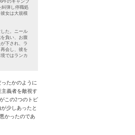
PFのキャンプ
を糾弾し停職処
に彼女は大規模
亡した。ニール
我を負い、お腹
決が下され、ラ
と再会し、彼を
州境ではランカ
夢か幻だったかのように
共産主義者を敵視す
いがこの2つのトピ
由が少しあったと
が悪かったのであ