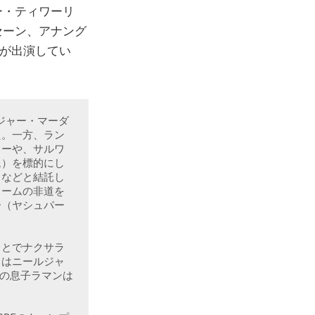
ー・ティワーリ
セーン、アナング
が出演してい
ジャー・マーダ
た。一方、ラン
ャーや、サルワ
ム）を標的にし
）などと結託し
ゥームの非道を
ー（ヤシュパー
ことでナクサラ
）はニールジャ
ーの息子ラマンは