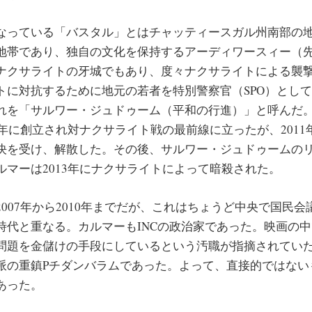
っている「バスタル」とはチャッティースガル州南部の
地帯であり、独自の文化を保持するアーディワースィー（
ナクサライトの牙城でもあり、度々ナクサライトによる襲
トに対抗するために地元の若者を特別警察官（SPO）とし
れを「サルワー・ジュドゥーム（平和の行進）」と呼んだ
5年に創立され対ナクサライト戦の最前線に立ったが、201
決を受け、解散した。その後、サルワー・ジュドゥームの
ルマーは2013年にナクサライトによって暗殺された。
07年から2010年までだが、これはちょうど中央で国民会議
時代と重なる。カルマーもINCの政治家であった。映画の
問題を金儲けの手段にしているという汚職が指摘されてい
派の重鎮Pチダンバラムであった。よって、直接的ではないも
あった。