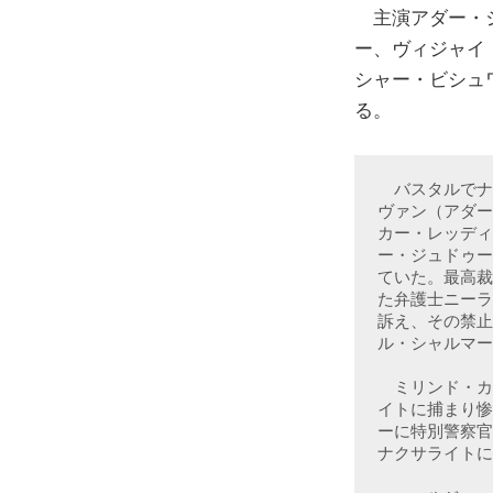
主演アダー・シ
ー、ヴィジャイ
シャー・ビシュ
る。
　バスタルでナ
ヴァン（アダー
カー・レッディ
ー・ジュドゥー
ていた。最高裁
た弁護士ニーラ
訴え、その禁止
ル・シャルマー
　ミリンド・カ
イトに捕まり惨
ーに特別警察官
ナクサライトに