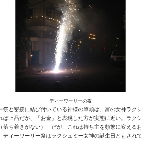
ディーワーリーの夜
祭と密接に結び付いている神様の筆頭は、富の女神ラク
れば上品だが、「お金」と表現した方が実態に近い。ラク
（落ち着きがない）」だが、これは持ち主を頻繁に変える
。ディーワーリー祭はラクシュミー女神の誕生日ともされ