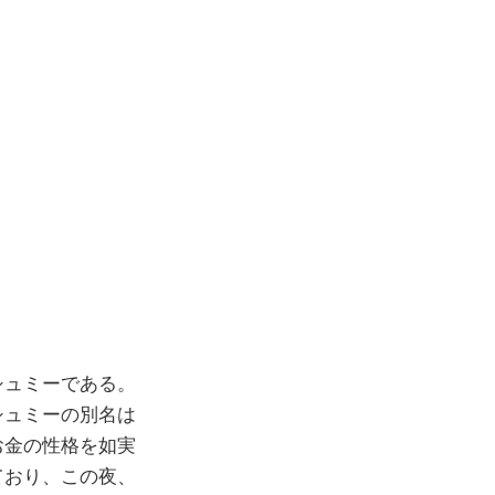
シュミーである。
シュミーの別名は
お金の性格を如実
ており、この夜、