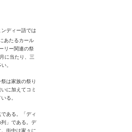
ヒンディー語では
にあたるカール
ーリー関連の祭
1月に当たり、三
多い。
ー祭は家族の祭り
違いに加えてコミ
ている。
点である。「ディ
の列」である。デ
す。街中は家々に