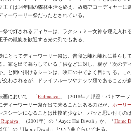
マ王子は14年間の森林生活を終え、故郷アヨーディヤーに
ディーワーリー祭だったとされている。
祭で灯されるディヤーは、ラクシュミー女神を迎え入れ
王子の凱旋を歓迎する光の列でもある。
にとってディーワーリー祭は、普段は離れ離れに暮らし
る。家を出て暮らしている子供などに対し、親が「次のデ
か」と問い掛けるシーンは、映画の中でよく目にする。こ
が交わされるが、ドライフルーツやナッツ類であることが
映画において、「
Padmaavat
」（2018年／邦題：パドマーワ
にディーワーリー祭が出て来ることはあるのだが、
ホーリ
ンスシーンになることは比較的少ない。パッと思い付くの
 Rupaiya
」（2001年）の「Aayee Hai Diwali」か、「
Home D
05年）の「Happy Diwali」という曲ぐらいである。