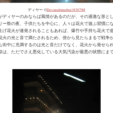
ディヤー ©
Devanshimehta1830788
ディヤーのみならば風情があるのだが、その過激な形と
リー祭の夜、子供たちを中心に、人々は花火で遊ぶ習慣に
上げ花火が連発されることもあれば、爆竹や手持ち花火で
花火の光と音で満たされるため、傍から見たらまるで戦争
も街中に充満するのは光と音だけでなく、花火から発せら
祭は、ただでさえ悪化している大気汚染が最悪の状態にま