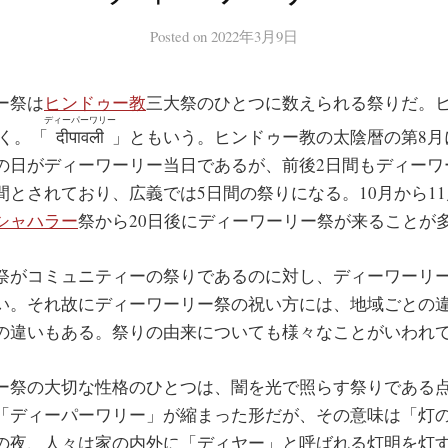
Posted
on
2022年3月9日
ー祭は
ヒンドゥー教
三大祭のひとつに数えられる祭りだ。
ディーパーワリー
く。「
दीपावली
」ともいう。ヒンドゥー教の太陰暦の第8月
の日がディーワーリー当日であるが、前後2日間もディーワ
間とされており、広義では5日間の祭りになる。10月から1
シャハラー
祭から20日後にディーワーリー祭が来ることが
がコミュニティーの祭りであるのに対し、ディーワーリ
い。それ故にディーワーリー祭の祝い方には、地域ごとの
の違いもある。祭りの由来についても様々なことがいわれ
祭の大切な性格のひとつは、闇を光で照らす祭りである
「ディーパーワリー」が縮まった形だが、その意味は「灯
の夜、人々は家の内外に「ディヤー」と呼ばれる灯明を灯