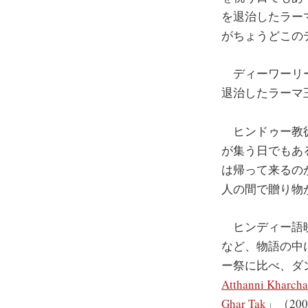
を退治したラー
がちょうどこの
ディーワーリー
退治したラーマ
ヒンドゥー教徒
が集う日でもあ
は帰って来るの
人の間で贈り物
ヒンディー語
など、物語の中
ー祭に比べ、ダ
Atthanni Kharcha
Ghar Tak
」（20