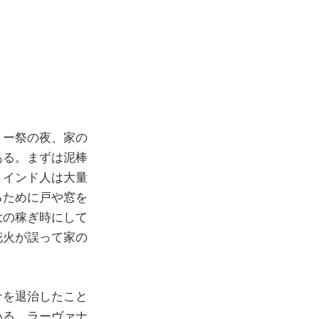
リー祭の夜、家の
ある。まずは泥棒
、インド人は大量
るために戸や窓を
大の稼ぎ時にして
花火が誤って家の
ナを退治したこと
いる。ラーヴァナ