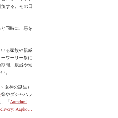
凱旋する。その日
ると同時に、悪を
ている家族や親戚
ィーワーリー祭に
の期間、親戚や知
多い。
ト 女神の誕生）
ー
祭やダシャハラ
は、「
Aamdani
elivery: Aapko…