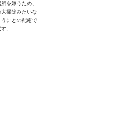
場所を嫌うため、
の大掃除みたいな
ようにとの配慮で
試す。