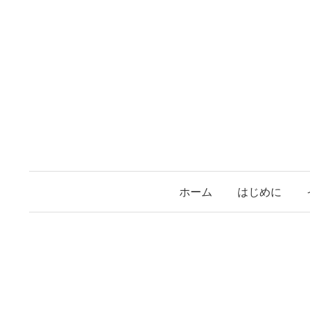
コ
ン
テ
ン
ツ
へ
ス
キ
ッ
プ
ホーム
はじめに