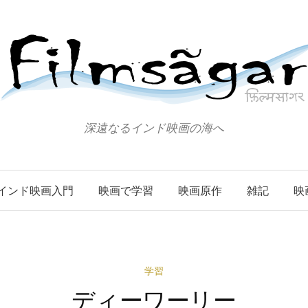
深遠なるインド映画の海へ
インド映画入門
映画で学習
映画原作
雑記
映
学習
ディーワーリー