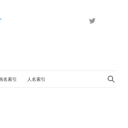
X（旧
Twitter）
検
索:
画名索引
人名索引