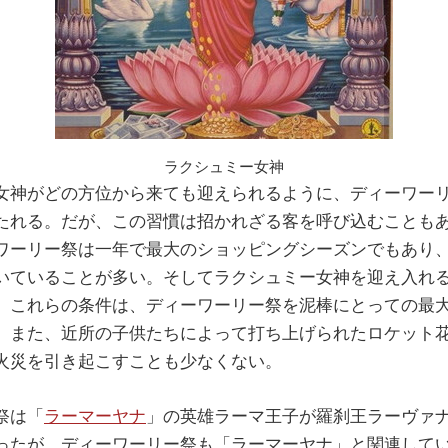
ラクシュミー女神
神がどの方位から来ても迎えられるように、ディーワー
たれる。だが、この習慣は招かれざる客を呼び込むことも
ワーリー祭は一年で最大のショッピングシーズンでもあり
いていることが多い。そしてラクシュミー女神を迎え入れ
。これらの条件は、ディーワーリー祭を泥棒にとっての最
。また、近所の子供たちによって打ち上げられたロケット
火災を引き起こすことも少なくない。
祭は「
ラーマーヤナ
」の英雄ラーマ王子が羅刹王ラーヴァ
ったが、ディーワーリー祭も「ラーマーヤナ」と関連して