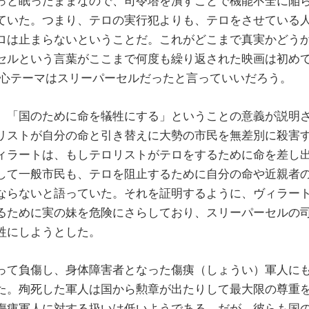
っと眠ったままなので、司令塔を潰すことで機能不全に陥
ていた。つまり、テロの実行犯よりも、テロをさせている
ロは止まらないということだ。これがどこまで真実かどう
セルという言葉がここまで何度も繰り返された映画は初め
」の中心テーマはスリーパーセルだったと言っていいだろう。
「国のために命を犠牲にする」ということの意義が説明
リストが自分の命と引き替えに大勢の市民を無差別に殺害
ィラートは、もしテロリストがテロをするために命を差し
して一般市民も、テロを阻止するために自分の命や近親者
ならないと語っていた。それを証明するように、ヴィラー
るために実の妹を危険にさらしており、スリーパーセルの
牲にしようとした。
て負傷し、身体障害者となった傷痍（しょうい）軍人に
た。殉死した軍人は国から勲章が出たりして最大限の尊重
傷痍軍人に対する扱いは低いようである。だが、彼らも国