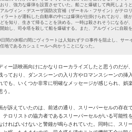
おり、強力な爆弾を設置させていた。船ごと爆破して殉死しよう
アルヴィン・デスーザ国防次官補（ザーキル・フサイン）がテロ
ィラートが運転した自動車の中には爆弾が仕掛けられており、彼
どを知り、生きて帰ることを決める。一時は殺されそうになるが
開始し、司令塔を殺して船を爆破する。また、アルヴィンに自殺を
0日間の休暇の間にヴィラートは人知れずテロ事件を阻止し、サー
任地であるカシュミールへ向かうことになった。
ィー語映画向けにかなりローカライズしたと思うのだが
残っており、ダンスシーンの入り方やロマンスシーンの挿
れでも、いくつか非常に明確なメッセージが感じられ、娯
思う。
が訴えていたのは、前述の通り、スリーパーセルの存在
、テロリストの協力者であるスリーパーセルがいる可能性
なければいけないと警鐘が鳴らされていた。同時に、スリ