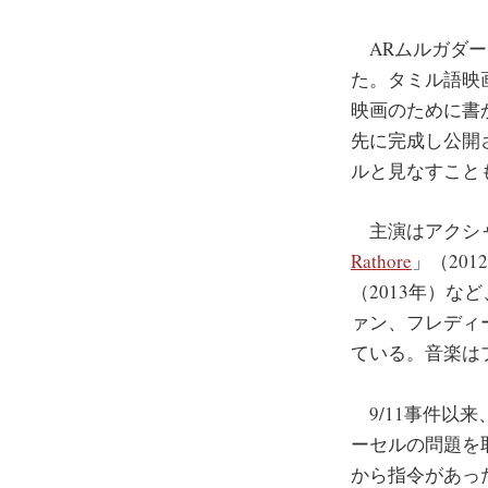
ARムルガダース
た。タミル語映画
映画のために書か
先に完成し公開さ
ルと見なすこと
主演はアクシャ
Rathore
」（201
（2013年）
ァン、フレディ
ている。音楽は
9/11事件以来
ーセルの問題を
から指令があっ