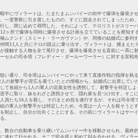
暇中にヴィラートは、たまたまムンバイーの街中で爆弾を爆発さ
。一度警察に引き渡したものの、すぐに脱走されてしまったため
行し、閉じ込めて尋問した。それによって、テロリストがスリー
12ヶ所で爆弾を同時に爆発させる計画を立てていることを察知す
補ムクンド（スミート・ラーガヴァン）や、同僚の結婚式に参列
仲間11人と共にテロの阻止に乗り出す。ヴィラートは、捕まえた
が接触する人物を全て尾行させ、爆弾を爆発させる直前に一斉に
ーセルの司令塔（フレディー・ダールーワーラー）に対する宣戦
狙い通り、司令塔はムンバイーにやって来て直接作戦の指揮を執
2人の射撃手が背広を着ていたとの情報から、結婚式に出席してい
して各組から1人の軍人の近親女性を誘拐して、射撃手を特定しよ
逆手に取り、妹をわざと誘拐させて、隠れ家を見つけ出す。そこ
人員たち16人を殺し、そのまとめ役を連行するが、それは司令塔
組の軍人が射撃手かは特定したため、今度は一人一人を殺そうと
を制止し、自分が出向くことにする。その前にヴィラートはサー
る。

、数台の自動車を乗り継いでムンバイー中を移動させられ、最終
に連れて行かれる。そこで司令塔と初めて顔を合わせる。ヴィラ