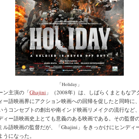
「Holiday」
ーン主演の「
Ghajini
」（2008年）は、しばらくまともなア
ィー語映画界にアクション映画への回帰を促したと同時に、
いうコンセプトの創出や南インド映画リメイクの流行など
ディー語映画史上とても意義のある映画である。その監督の
ル語映画の監督だが、「Ghajini」をきっかけにヒンデ
ようになった。