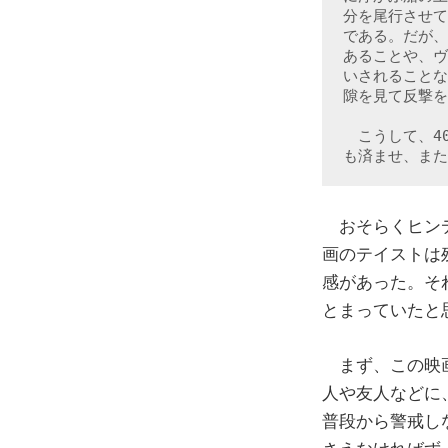
分を尾行させて
である。だが、
あることや、ヴ
いされることな
隙を見て反撃を
　こうして、4
も済ませ、また
おそらくヒンデ
画のテイストは
感があった。そ
とまっていたと
まず、この映画
人や友人などに
普段から警戒し