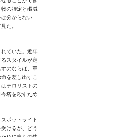
らせることができ
人物の特定と殲滅
かは分からない
て見た。
されていた。近年
するスタイルが定
出すのならば、軍
の命を差し出すこ
トはテロリストの
司令塔を殺すため
もスポットライト
を受けるが、どう
のために自らの体