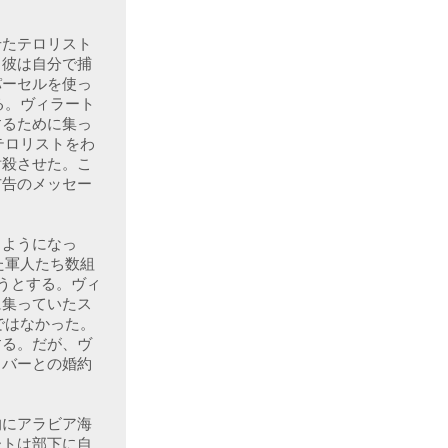
せたテロリスト
、彼は自分で捕
パーセルを使っ
る。ヴィラート
するために集っ
テロリストをわ
射殺させた。こ
布告のメッセー
るようになっ
た軍人たち数組
うとする。ヴィ
に集っていたス
ではなかった。
する。だが、ヴ
イバーとの婚約
的にアラビア海
ートは部下に自