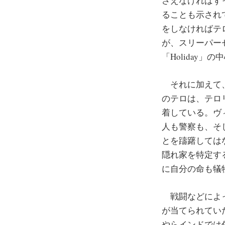
さえなければず
ることも示され
をしなければテ
が、スリーパー
「Holiday
それに加えて、
のテロは、テロ
着している。ヴ
人も警察も、そ
とを躊躇しては
隠れ家を特定す
に自分の命も犠
戦闘などによっ
が当てられてい
やらインドでは