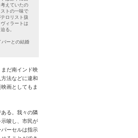
と考えていたの
リストの一味で
がテロリスト扱
、ヴィラートは
迫る。

イバーとの結婚
、まだ南インド映
入方法などに違和
楽映画としてもま
である。我々の隣
を示唆し、市民が
ーパーセルは指示