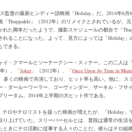
監督の最新ヒンディー語映画「Holiday」だ。2014年6月
「Thuppakki」（2012年）のリメイクとされているが、
れた脚本だったようで、撮影スケジュールの都合で「Thupp
れることになった。よって、見方によっては「Holiday
もできる。
イ・クマールとソーナークシー・スィナー。この二人は
2年）、「
Joker
」（2012年）、「
Once Upon Ay Time in Mum
など、多くの映画で共演しており、ヒット率も高い。他に、ス
ー・ダールーワーラー、ゴーヴィンダー、ザーキル・フサ
プリータム。2014年上半期の大ヒット作である。
、テロやテロリストを扱った映画が増えたが、「Holiday
取り上げていた。スリーパーセルとは、普段は通常の生活
たときにテロ活動に従事する人々のことだ。彼らはテロ組