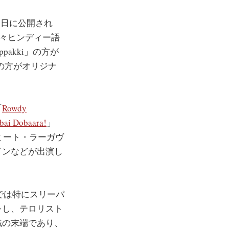
6日に公開され
元々ヒンディー語
akki」の方が
」の方がオリジナ
「
Rowdy
bai Dobaara!
」
ミート・ラーガヴ
インなどが出演し
」では特にスリーパ
をし、テロリスト
織の末端であり、