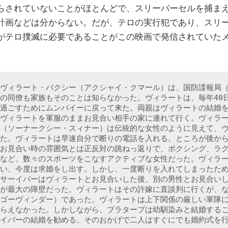
らされていないことがほとんどで、スリーパーセルを捕ま
計画などは分からない。だが、テロの実行犯であり、スリ
がテロ撲滅に必要であることがこの映画で発信されていた
ヴィラート・バクシー（アクシャイ・クマール）は、国防諜報局（
の同僚も家族もそのことは知らなかった。ヴィラートは、毎年40
過ごすためにムンバイーに戻って来た。両親はヴィラートの結婚
ヴィラートを軍服のままお見合い相手の家に連れて行く。ヴィラ
（ソーナークシー・スィナー）は伝統的な女性のように見えて、
た。ヴィラートは早速自分で断りの電話を入れる。ところが後か
お見合い時の雰囲気とは正反対の跳ねっ返りで、ボクシング、ラ
など、数々のスポーツをこなすアクティブな女性だった。ヴィラ
い、今度は求婚をし出す。しかし、一度断りを入れてしまったた
サーイバーはヴィラートとお見合いした後、別の男性とお見合い
が最大の障壁だった。ヴィラートはその許嫁に直談判に行くが、
ゴーヴィンダー）であった。ヴィラートは上下関係の厳しい軍隊
らえなかった。しかしながら、プラタープは幼馴染みと結婚する
イバーの結婚を勧める。そのおかげで二人はすぐにでも婚約式を