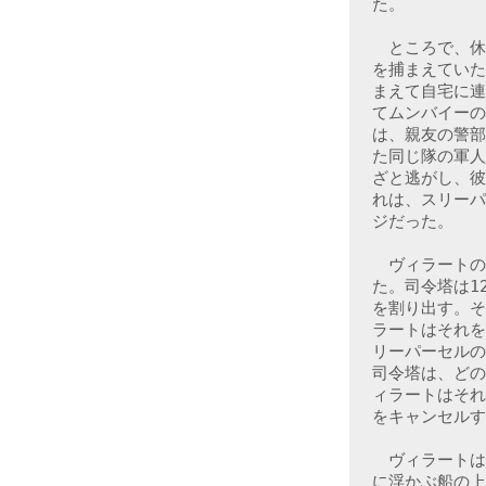
た。

　ところで、休
を捕まえていた
まえて自宅に連
てムンバイーの
は、親友の警部
た同じ隊の軍人
ざと逃がし、彼
れは、スリーパ
ジだった。

　ヴィラートの
た。司令塔は1
を割り出す。そ
ラートはそれを
リーパーセルの
司令塔は、どの
ィラートはそれ
をキャンセルす
　ヴィラートは
に浮かぶ船の上