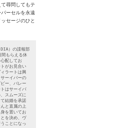
えて尋問してもテ
ーパーセルを永遠
メッセージのひと
DIA）の諜報部
日間もらえる休
を心配してお
ートがお見合い
ヴィラートは興
らサーイバーの
グビー、バレー
ートはサーイバ
め、スムーズに
して結婚を承諾
なんと直属の上
に身を置いてお
ことを決め、ヴ
行うことになっ