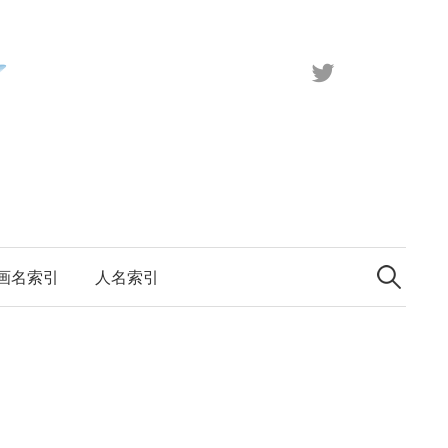
X（旧
Twitter）
検
索:
画名索引
人名索引