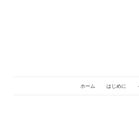
コ
ン
テ
ン
ツ
へ
ス
キ
ッ
プ
ホーム
はじめに