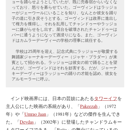
ョーを踊らせようとしていたが、既に売春宿からいなくな
っており、怒りを募らせていた。ゴーヴィンドはラッジョ
ーがジェーウールにいることを知り、なんとか彼女を踊り
子の道に引き戻そうとする。ゴーヴィンドは政界に進出し
て権力を獲得し、それを乱用してチャンドゥーやラッジョ
ーに嫌がらせをし出す。屋台を破壊されたチャンドゥーは
バーに通うようになって酒浸りになる。また、ゴーヴィン
ドはカムラーデーヴィーの学校の理事に就任する。
　学校は25周年を迎え、記念式典にラッジョーが敬愛する
舞踊家ジャーナキーデーヴィー（ジャヤ・プラダー）が来
賓として招かれる。ラッジョーは彼女の前で踊ることを望
んだが、ゴーヴィンドはそれを妨害する。だが、ジャーナ
キーデーヴィーはラッジョーの踊りの才能を認め、彼女を
アルモーラーに呼ぶ。
インド映画界には、日本の芸妓にあたる
タワーイフ
を
主人公にした映画の系統があり、「
Pakeezah
」（1972
年）や「
Umrao Jaan
」（1981年）などの傑作を生んでき
た。「
Devdas
」（2002年）に登場したチャンドラムキー
もタワーイフである。「Rajjo」の舞台になっているの