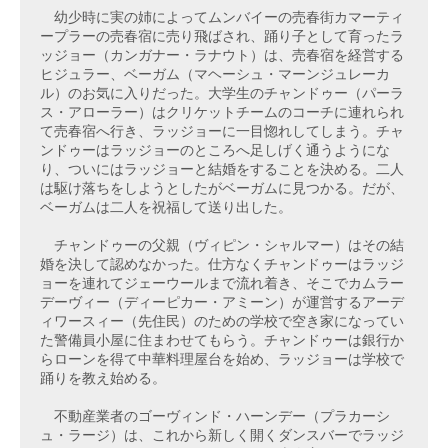
　幼少時に実の姉によってムンバイーの売春街カマーティ
ープラーの売春宿に売り飛ばされ、踊り子として育ったラ
ッジョー（カンガナー・ラナウト）は、売春宿を経営する
ヒジュラー、ベーガム（マヘーシュ・マーンジュレーカ
ル）のお気に入りだった。大学生のチャンドゥー（パーラ
ス・アローラー）はクリケットチームのコーチに連れられ
て売春宿へ行き、ラッジョーに一目惚れしてしまう。チャ
ンドゥーはラッジョーのところへ足しげく通うようにな
り、ついにはラッジョーと結婚をすることを決める。二人
は駆け落ちをしようとしたがベーガムに見つかる。だが、
ベーガムは二人を祝福して送り出した。
　チャンドゥーの父親（ヴィピン・シャルマー）はその結
婚を決して認めなかった。仕方なくチャンドゥーはラッジ
ョーを連れてジェーウールまで流れ着き、そこでカムラー
デーヴィー（ディーピカー・アミーン）が運営するアーデ
ィワースィー（先住民）のための学校で空き家になってい
た警備員小屋に住まわせてもらう。チャンドゥーは銀行か
らローンを得て中華料理屋台を始め、ラッジョーは学校で
踊りを教え始める。
　不動産業者のゴーヴィンド・ハーンデー（プラカーシ
ュ・ラージ）は、これから新しく開くダンスバーでラッジ