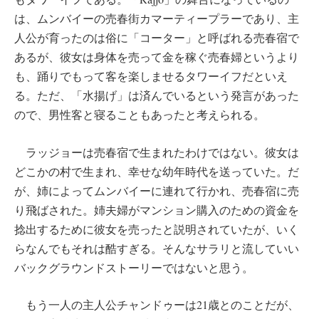
は、ムンバイーの売春街カマーティープラーであり、主
人公が育ったのは俗に「コーター」と呼ばれる売春宿で
あるが、彼女は身体を売って金を稼ぐ売春婦というより
も、踊りでもって客を楽しませるタワーイフだといえ
る。ただ、「水揚げ」は済んでいるという発言があった
ので、男性客と寝ることもあったと考えられる。
ラッジョーは売春宿で生まれたわけではない。彼女は
どこかの村で生まれ、幸せな幼年時代を送っていた。だ
が、姉によってムンバイーに連れて行かれ、売春宿に売
り飛ばされた。姉夫婦がマンション購入のための資金を
捻出するために彼女を売ったと説明されていたが、いく
らなんでもそれは酷すぎる。そんなサラリと流していい
バックグラウンドストーリーではないと思う。
もう一人の主人公チャンドゥーは21歳とのことだが、