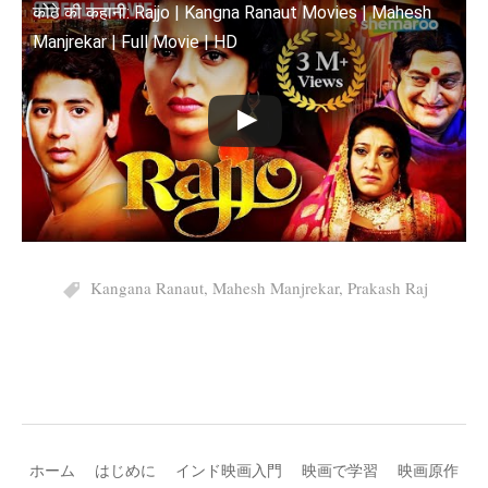
कोठे की कहानी: Rajjo | Kangna Ranaut Movies | Mahesh
Manjrekar | Full Movie | HD
Kangana Ranaut
,
Mahesh Manjrekar
,
Prakash Raj
ホーム
はじめに
インド映画入門
映画で学習
映画原作