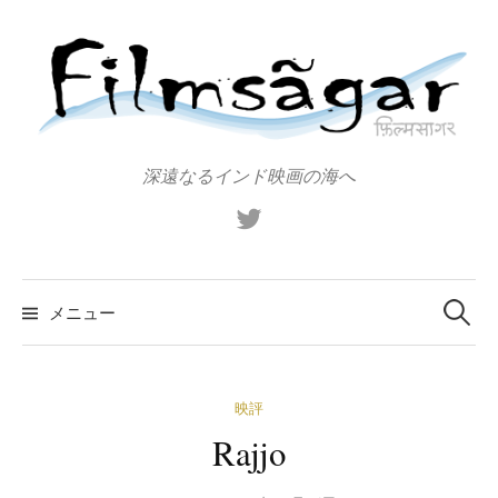
コ
ン
テ
ン
ツ
へ
深遠なるインド映画の海へ
ス
X（旧
キ
Twitter）
ッ
プ
検
索:
メニュー
映評
Rajjo