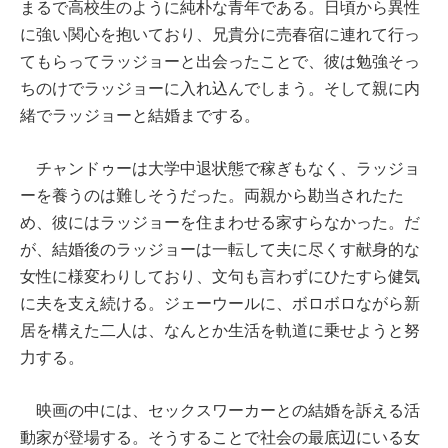
まるで高校生のように純朴な青年である。日頃から異性
に強い関心を抱いており、兄貴分に売春宿に連れて行っ
てもらってラッジョーと出会ったことで、彼は勉強そっ
ちのけでラッジョーに入れ込んでしまう。そして親に内
緒でラッジョーと結婚までする。
チャンドゥーは大学中退状態で稼ぎもなく、ラッジョ
ーを養うのは難しそうだった。両親から勘当されたた
め、彼にはラッジョーを住まわせる家すらなかった。だ
が、結婚後のラッジョーは一転して夫に尽くす献身的な
女性に様変わりしており、文句も言わずにひたすら健気
に夫を支え続ける。ジェーウールに、ボロボロながら新
居を構えた二人は、なんとか生活を軌道に乗せようと努
力する。
映画の中には、セックスワーカーとの結婚を訴える活
動家が登場する。そうすることで社会の最底辺にいる女