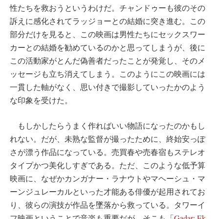
性たちを救おうというわけだ。チャンドゥーも彼のその
訴えに感化されてラッジョーとの結婚に突き進む。この
部分だけを見ると、この映画は男性たちにセックスワー
カーとの結婚を勧めているのかと思ってしまうが、後に
この活動家がとんだ偽善者だったことが発覚し、そのメ
ッセージも立ち消えてしまう。このようにこの映画には
一貫した軸がなく、思い付きで撮影していったかのよう
な印象を受けた。
もしかしたらうまく作ればいい物語になったのかもし
れない。だが、未熟な監督が撮ったために、終始安っぽ
さが漂う作品になっている。売買春や売春宿もステレオ
タイプかつ美化しすぎである。ただ、このような低予算
映画に、なぜかカンガナー・ラナウトやマヘーシュ・マ
ーンジュレーカルといった才能ある俳優が起用されてお
り、彼らの演技が作品を墜落から救っている。タワーイ
フ映画ということで音楽も重要だが、そこも「
Gadar: Ek