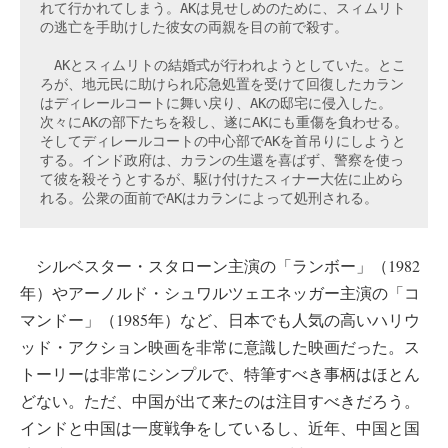
れて行かれてしまう。AKは見せしめのために、スィムリト
の逃亡を手助けした彼女の両親を目の前で殺す。

　AKとスィムリトの結婚式が行われようとしていた。とこ
ろが、地元民に助けられ応急処置を受けて回復したカラン
はディレールコートに舞い戻り、AKの邸宅に侵入した。
次々にAKの部下たちを殺し、遂にAKにも重傷を負わせる。
そしてディレールコートの中心部でAKを首吊りにしようと
する。インド政府は、カランの生還を喜ばず、警察を使っ
て彼を殺そうとするが、駆け付けたスィナー大佐に止めら
れる。公衆の面前でAKはカランによって処刑される。
シルベスター・スタローン主演の「ランボー」（1982
年）やアーノルド・シュワルツェエネッガー主演の「コ
マンドー」（1985年）など、日本でも人気の高いハリウ
ッド・アクション映画を非常に意識した映画だった。ス
トーリーは非常にシンプルで、特筆すべき事柄はほとん
どない。ただ、中国が出て来たのは注目すべきだろう。
インドと中国は一度戦争をしているし、近年、中国と国