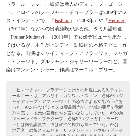
トラール・シャー、監督は新人のディリープ・ゴーシ
ュ。ヒロインのプージャー・チョープラーは2009年のミ
ス・インディアで、「
Fashion
」（2008年）や「
Heroine
」
（2012年）などへの出演経験がある他、タミル語映画
「Ponnar Muthaayi」（2011年）で女優デビューを果たし
てはいるが、本作がヒンディー語映画の本格デビュー作
となる。出演はジャイディープ・アフラーワト、ジャガ
ト・ラーワト、ダルシャン・ジャリーワーラーなど。音
楽はマンナン・シャー、作詞はマーユル・プリー。
　ヒマーチャル・プラデーシュ州との州境にある町ディレ
ールコートは、アムリト・カンワル・スィン、通称AK（ジ
ャイディープ・アフラーワト）の恐怖による支配の下にあ
った。AKの主なビジネスは薬品販売で、地域の薬局で覚醒
剤を売り、地元の若者たちを言いなりにしていた。AKの弟
マヘーンドラ・プラタープ、通称MP（ジャガト・ラーワ
ト）は国会議員で、彼は政治的権力も握っていた。AKは、
地元名士の娘スィムリト・サラブジート・カウル（プージ