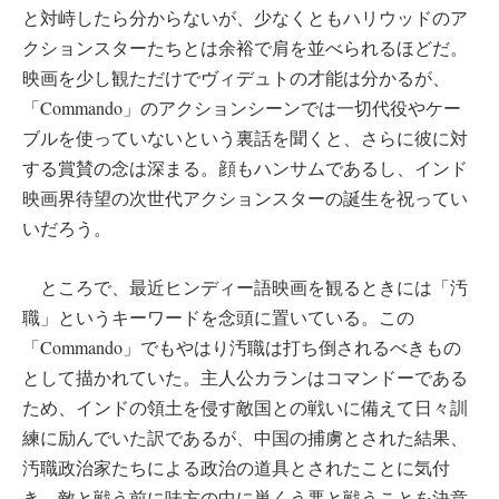
と対峙したら分からないが、少なくともハリウッドのア
クションスターたちとは余裕で肩を並べられるほどだ。
映画を少し観ただけでヴィデュトの才能は分かるが、
「Commando」のアクションシーンでは一切代役やケー
ブルを使っていないという裏話を聞くと、さらに彼に対
する賞賛の念は深まる。顔もハンサムであるし、インド
映画界待望の次世代アクションスターの誕生を祝ってい
いだろう。
ところで、最近ヒンディー語映画を観るときには「汚
職」というキーワードを念頭に置いている。この
「Commando」でもやはり汚職は打ち倒されるべきもの
として描かれていた。主人公カランはコマンドーである
ため、インドの領土を侵す敵国との戦いに備えて日々訓
練に励んでいた訳であるが、中国の捕虜とされた結果、
汚職政治家たちによる政治の道具とされたことに気付
き、敵と戦う前に味方の中に巣くう悪と戦うことを決意