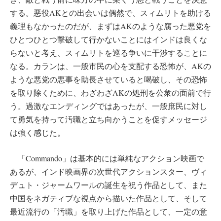
する。悪役AKとの出会いは偶然で、スィムリトを助ける
義理もなかったのだが、まずはAKのような腐った悪党を
ひとつひとつ撃破して行かないことにはインドは良くな
らないと考え、スィムリトを巡る争いに干渉することに
なる。カランは、一般市民の心を支配する恐怖が、AKの
ような悪党の悪事を助長させていると喝破し、その恐怖
を取り除くために、わざわざAKの処刑を公衆の面前で行
う。過激なエンディングではあったが、一般庶民に対し
て勇気を持って汚職と立ち向かうことを促すメッセージ
は強く感じた。
「Commando」は基本的には単純なアクション映画で
あるが、インド映画界の次世代アクションスター、ヴィ
デュト・ジャームワールの誕生を祝う作品として、また
中国をネガティブな視点から描いた作品として、そして
最近流行の「汚職」を取り上げた作品として、一定の意