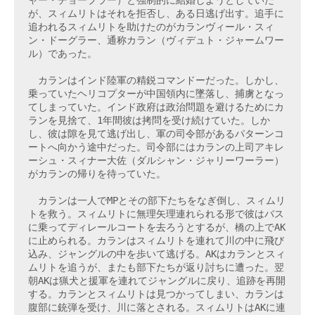
ャー・チョープラー）と強制的に結婚しようとしていた
が、スィムリトはそれを拒否し、ある日逃げ出す。追手に
追われるスィムリトを助けたのがカランヴィール・スィ
ン・ドーグラー、通称カラン（ヴィデュト・ジャームワー
ル）であった。

　カランはインド陸軍の精鋭コマンドーだった。しかし、
乗っていたヘリコプターが中国領内に墜落し、捕虜となっ
てしまっていた。インド政府は政治問題を避けるためにカ
ランを見捨て、1年間彼は拷問を受け続けていた。しか
し、彼は隙を見て逃げ出し、軍の司令部があるパターンコ
ートへ向かう途中だった。司令部にはカランの上司アキレ
ーシュ・スィナー大佐（ダルシャン・ジャリーワーラー）
がカランの帰りを待っていた。

　カランは一人でMPとその部下たちをなぎ倒し、スィムリ
トを救う。スィムリトに無理矢理連れられる形で彼はバス
に乗ってディレールコートを去ろうとするが、橋の上でAK
に止められる。カランはスィムリトを連れて川の中に飛び
込み、ジャングルの中を歩いて逃げる。AKはカランとスィ
ムリトを追うが、またも部下たちが返り討ちに遭った。翌
朝AKは猟犬と援軍を連れてジャングルに戻り、追跡を再開
する。カランとスィムリトは見つかってしまい、カランは
腹部に銃弾を受け、川に落とされる。スィムリトはAKに連