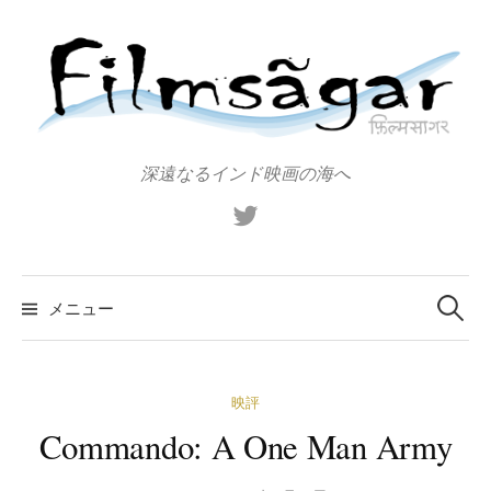
コ
ン
テ
ン
ツ
へ
深遠なるインド映画の海へ
ス
X（旧
キ
Twitter）
ッ
プ
検
索:
メニュー
映評
Commando: A One Man Army