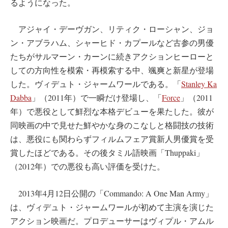
るようになった。
アジャイ・デーヴガン、リティク・ローシャン、ジョ
ン・アブラハム、シャーヒド・カプールなど古参の男優
たちがサルマーン・カーンに続きアクションヒーローと
しての方向性を模索・再模索する中、颯爽と新星が登場
した。ヴィデュト・ジャームワールである。「
Stanley Ka
Dabba
」（2011年）で一瞬だけ登場し、「
Force
」（2011
年）で悪役として鮮烈な本格デビューを果たした。彼が
同映画の中で見せた鮮やかな身のこなしと格闘技の技術
は、悪役にも関わらずフィルムフェア賞新人男優賞を受
賞したほどである。その後タミル語映画「Thuppaki」
（2012年）での悪役も高い評価を受けた。
2013年4月12日公開の「Commando: A One Man Army」
は、ヴィデュト・ジャームワールが初めて主演を演じた
アクション映画だ。プロデューサーはヴィプル・アムル