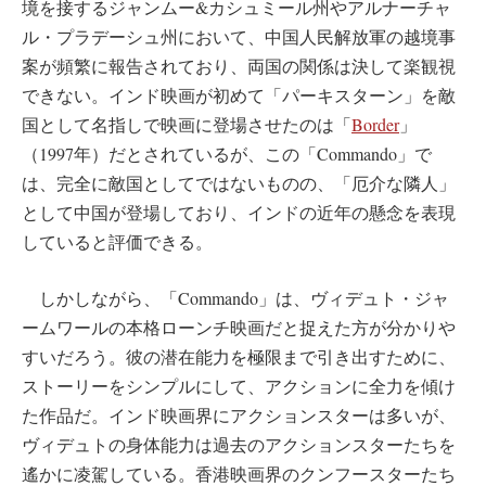
境を接するジャンムー&カシュミール州やアルナーチャ
ル・プラデーシュ州において、中国人民解放軍の越境事
案が頻繁に報告されており、両国の関係は決して楽観視
できない。インド映画が初めて「パーキスターン」を敵
国として名指しで映画に登場させたのは「
Border
」
（1997年）だとされているが、この「Commando」で
は、完全に敵国としてではないものの、「厄介な隣人」
として中国が登場しており、インドの近年の懸念を表現
していると評価できる。
しかしながら、「Commando」は、ヴィデュト・ジャ
ームワールの本格ローンチ映画だと捉えた方が分かりや
すいだろう。彼の潜在能力を極限まで引き出すために、
ストーリーをシンプルにして、アクションに全力を傾け
た作品だ。インド映画界にアクションスターは多いが、
ヴィデュトの身体能力は過去のアクションスターたちを
遙かに凌駕している。香港映画界のクンフースターたち