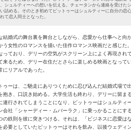
、シュルティーへの想いを伝える。チェータンから連絡を受けた
い詰める。そのとき初めてビットゥーはシュルティーに自分の恋
れて恋人同士となった。
結婚式の舞台裏を舞台としながら、恋愛から仕事へと向
かう女性のロマンスを描いた佳作ロマンス映画だと感じた
なっており、デリーの空気がスクリーン上によく再現され
て来るため、デリー在住だとさらに楽しめる映画となって
常にリアルであった。
ゥーは、ご馳走にありつくために忍び込んだ結婚式場で
を抱き、口説き始める。大学生活も終わり、デリーに留ま
に連行されてしまうことになり、ビットゥーはシュルティ
ン会社「シャーディー・ムバーラク」に乗っかることにす
つの鉄則を彼に突きつける。それは、「ビジネスに恋愛は
を必要としていたビットゥーはそれを飲み、以後ウェディ