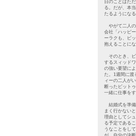
日のことはただ
る。だが、本当
たるようになる
　やがて二人の
会社「ハッピー
ーラクも、ビッ
抱えることにな
　そのとき、ビ
するスィッドワ
の強い要望によ
た。1週間に渡
ィーの二人がい
断ったビットゥ
一緒に仕事をす
　結婚式を準備
まく行かないと
理由としてシュ
る予定であるこ
うなことをして
が、自分の決断