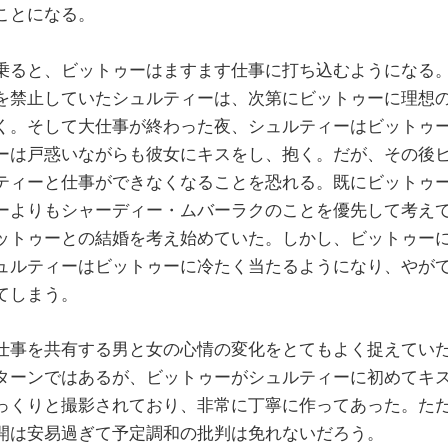
ことになる。
ると、ビットゥーはますます仕事に打ち込むようになる
を禁止していたシュルティーは、次第にビットゥーに理想
く。そして大仕事が終わった夜、シュルティーはビットゥ
ーは戸惑いながらも彼女にキスをし、抱く。だが、その後
ティーと仕事ができなくなることを恐れる。既にビットゥ
ーよりもシャーディー・ムバーラクのことを優先して考え
ットゥーとの結婚を考え始めていた。しかし、ビットゥー
ュルティーはビットゥーに冷たく当たるようになり、やが
てしまう。
事を共有する男と女の心情の変化をとてもよく捉えてい
ターンではあるが、ビットゥーがシュルティーに初めてキ
っくりと撮影されており、非常に丁寧に作ってあった。た
開は安易過ぎて予定調和の批判は免れないだろう。