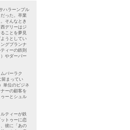
サハラーンプル
りだった。卒業
た。そんなとき
。西デリーはジ
なることを夢見
げようとしてい
ィングプランナ
ルティーの鉄則
ド）やダーバー


・ムバーラク
に留まってい
）単位のビジネ
ンナーの顧客を
トゥーとシュル
ュルティーが鉄
ビットゥーに恋
り、彼に「あの