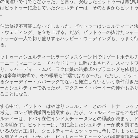
の間違いで何でもなかった」と言う。安心したビットゥーは再び
はビットゥーに恋していたシュルティーは、そのときからビット
。

仲は修復不可能になってしまった。ビットゥーはシュルティーと
・ウェディング」を立ち上げる。だが、ビットゥーの抜けたシャ
トゥーが一人で切り盛りするハッピー・ウェディングも、うまく
る。

ットゥーとシュルティーはラージャスターン州でリゾートホテル
ーニー（マニーシュ・チャウドリー）に呼び出される。スィッド
り、シャーディー・ムバーラクに娘の結婚式のプラニングを依頼
る超豪華結婚式で、その報酬も半端ではなかった。ただし、ビット
るシャーディー・ムバーラクでないと発注しないという条件付き
ーとシュルティーであったが、マクスード・バーイーの仲介もあり
ることになる。

する中で、ビットゥーはやはりシュルティーとのパートナーシッ
考え、コンビ解消撤回を提案する。だが、シュルティーはそれを
ルティーは、ドバイ在住インド人チェータンとの縁談が決まり、
とを明かす。ビットゥーは、彼に恋したシュルティーが彼を罰す
いるのだと主張し、シュルティーもビットゥーに恋してしまった
を翻そうとはしなかった。ビットゥーはチェータンの携帯電話番