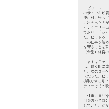
　ビットゥー・
のサトウキビ農
後に村に帰って
に出会ったのが
ャナクプリー出
ており、「シャ
た。ビットゥー
ーの仕事を始め
を守ることを誓
（食堂）経営の
　まずはジャナ
は、瞬く間に成
た。次のターゲ
スだった。ビッ
横取りする形で
ティーはその晩
　仕事に喜びを
則を破って自分
していた。だが