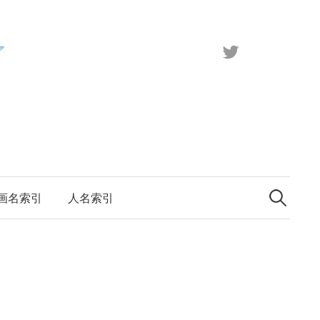
X（旧
Twitter）
検
索:
画名索引
人名索引