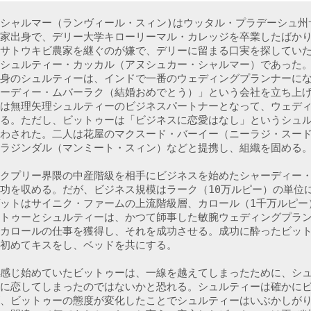
シャルマー（ランヴィール・スィン)はウッタル・プラデーシュ州
家出身で、デリー大学キローリーマル・カレッジを卒業したばか
サトウキビ農家を継ぐのが嫌で、デリーに留まる口実を探してい
シュルティー・カッカル（アヌシュカー・シャルマー）であった
身のシュルティーは、インドで一番のウェディングプランナーに
ーディー・ムバーラク（結婚おめでとう）」という会社を立ち上
は無理矢理シュルティーのビジネスパートナーとなって、ウェデ
る。ただし、ビットゥーは「ビジネスに恋愛はなし」というシュ
わされた。二人は花屋のマクスード・バーイー（ニーラジ・スー
ラジンダル（マンミート・スィン）などと提携し、組織を固める。
クプリー界隈の中産階級を相手にビジネスを始めたシャーディー
功を収める。だが、ビジネス規模はラーク（10万ルピー）の単位
ットはサイニク・ファームの上流階級層、カロール（1千万ルピー
トゥーとシュルティーは、かつて師事した敏腕ウェディングプラ
カロールの仕事を獲得し、それを成功させる。成功に酔ったビッ
初めてキスをし、ベッドを共にする。

感じ始めていたビットゥーは、一線を越えてしまったために、シ
に恋してしまったのではないかと恐れる。シュルティーは確かに
、ビットゥーの態度が変化したことでシュルティーはいぶかしが