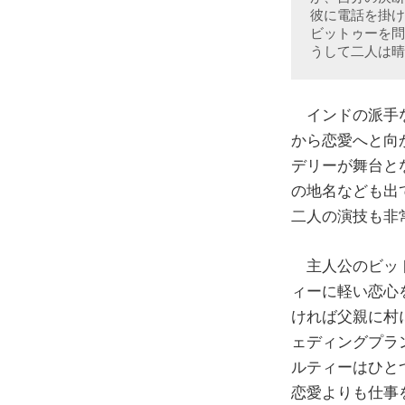
彼に電話を掛け
ビットゥーを問
うして二人は晴
インドの派手な
から恋愛へと向
デリーが舞台と
の地名なども出
二人の演技も非
主人公のビット
ィーに軽い恋心
ければ父親に村
ェディングプラ
ルティーはひと
恋愛よりも仕事