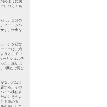
以前のように戻
ゥーにつらく当
決別し、自分の
ーディー・ムバ
行かず、借金を
チェーンを経営
ワーニーは、娘
しようとしてい
ゥーとシュルテ
だった。最初は
、1回だけ再び
プがなければう
拒否する。その
ドバイへ移住す
るためにそのよ
ことを認める
号を盗み出して