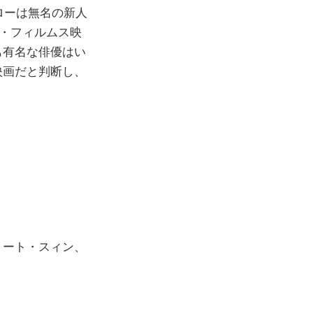
ローは無名の新人
ージ・フィルムス映
も有名な俳優はい
映画だと判断し、
ミート・スィン、