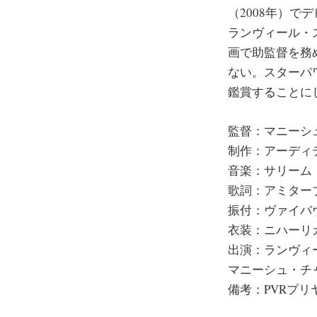
（2008年）
ランヴィール・スィ
画で助監督を務
ない。スターパ
鑑賞することに
監督：マニーシ
制作：アーディ
音楽：サリーム
歌詞：アミター
振付：ヴァイバ
衣装：ニハーリ
出演：ランヴィ
マニーシュ・チ
備考：PVRプリ