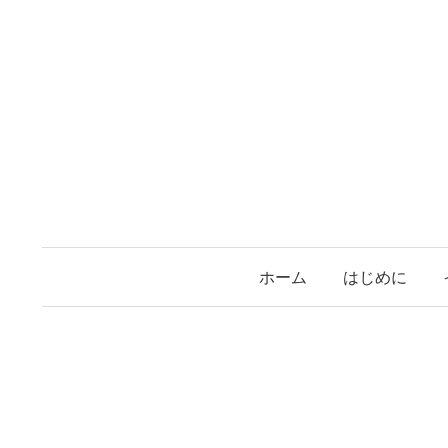
コ
ン
テ
ン
ツ
へ
ス
キ
ッ
プ
ホーム
はじめに