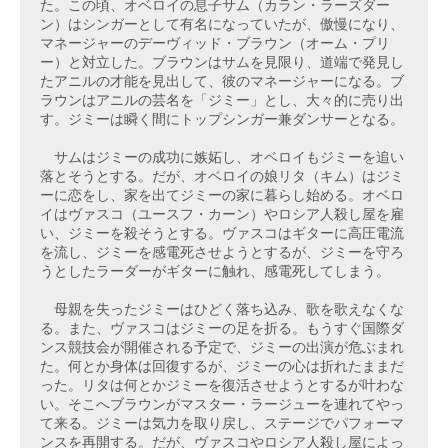
た。この頃、オベロイの息子サム（カラン・ラーズダー
ン）はシンガーとして有名になっていたが、傲慢になり、
マネージャーのデーヴィッド・ブラウン（オーム・プリ
ー）と対立した。ブラウンはサムを見限り、道端で発見し
たアニルの才能を見出して、彼のマネージャーになる。ブ
ラウンはアニルの芸名を「ジミー」とし、大々的に売り出
す。ジミーは瞬く間にトップシンガー兼ダンサーとなる。
　サムはジミーの成功に嫉妬し、オベロイもジミーを追い
落とそうとする。だが、オベロイの娘リタ（キム）はジミ
ーに恋をし、家を出てジミーの家に暮らし始める。オベロ
イはヴァスコ（ユースフ・カーン）やロシア人殺し屋を雇
い、ジミーを殺そうとする。ヴァスコはギターに高圧電流
を流し、ジミーを感電死させようとするが、ジミーを守ろ
うとしたラーダーがギターに触れ、感電死してしまう。
　母親を失ったジミーはひどく落ち込み、歌を歌えなくな
る。また、ヴァスコはジミーの足を折る。もうすぐ国際ダ
ンス競技会が開催される予定で、ジミーの出演が危ぶまれ
た。何とか身体は回復するが、ジミーの心は折れたままだ
った。リタは何とかジミーを復活させようとするが叶わな
い。そこへブラウンがマスター・ラージューを連れてやっ
て来る。ジミーは気力を取り戻し、ステージでパフォーマ
ンスを再開する。だが、ヴァスコやロシア人殺し屋によっ