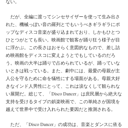
ない。
だが、全編に渡ってシンセサイザーを使って生み出さ
れた、機械っぽい音の羅列とでもいうべきギラギラにポ
ップなディスコ音楽が盛り込まれており、しかもひとつ
ひとつがとても長い。映画館で観客が踊り狂う様子が目
に浮かぶ。この長さはおそらく意図的なもので、差し詰
め映画館をディスコに変えようとでもしているのだろ
う。映画の大半は踊りで占められているが、踊っていな
いときは戦っている。また、劇中には、最愛の母親が主
人公を守るために命を犠牲にする場面がある。母親大好
きなインド人男性にとって、これは涙なくして観られな
い展開だ。総じて、「Disco Dancer」は庶民層から絶大な
支持を受けるタイプの娯楽映画で、この単純さが国境を
越えて世界中で受け入れられた要因だと推測される。
ただ、「Disco Dancer」の成功は、音楽とダンスに依る