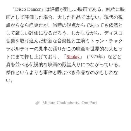
「Disco Dancer」は評価が難しい映画である。純粋に映
画として評価した場合、大した作品ではない。現代の視
点からなら尚更だが、当時の視点からであっても依然と
して厳しい評価になるだろう。しかしながら、ディスコ
音楽を取り込んだ斬新な音楽性と主演ミトゥン・チャク
ラボルティーの見事な踊りがこの映画を世界的な大ヒッ
トにまで押し上げており、「
Sholay
」（1975年）などと
肩を並べる伝説的な映画の殿堂入りにつながっている。
傑作というよりも事件と呼ぶべき作品なのかもしれな
い。
Mithun Chakraborty
,
Om Puri