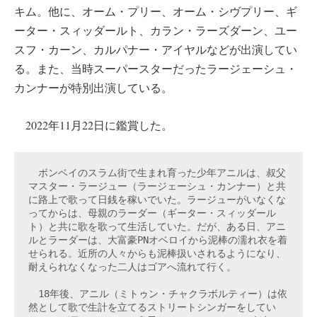
キム。他に、オーム・プリー、オーム・シヴプリー、ギ
ーター・スィッダールト、カラン・ラーズダーン、ユー
スフ・カーン、カルパナー・アイヤルなどが出演してい
る。また、当時スーパースターだったラージェーシュ・
カンナーが特別出演している。
2022年11月22日に鑑賞した。
　ボンベイのスラム街で生まれ育った少年アニルは、叔父
マスター・ラージュー（ラージェーシュ・カンナー）と共
に路上で歌って日銭を稼いでいた。ラージューがいなくな
ってからは、母親のラーダー（ギーター・スィッダール
ト）と共に歌を歌って生活していた。だが、ある日、アニ
ルとラーダーは、大富豪PNオベロイから泥棒の濡れ衣を着
せられる。近所の人々からも泥棒扱いされるようになり、
耐えられなくなった二人はゴアへ流れて行く。
　18年後、アニル（ミトゥン・チャクラボルティー）は依
然として歌で生計を立てるストリートシンガーをしてい