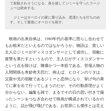
て射殺されそうになる。身を挺してジミーを守ったラージ
ューは絶命する。
　ジミーはオベロイの家に乗り込み、悪漢たちを打ちのめ
す。そして最後にオベロイを殺す。
映画の出来自体は、1980年代の基準に照らし合わせて
もお粗末だといえるのではなかろうか。物語は、貧しい
主人公ジミーがディスコダンサーとして成功し、宿敵に
復讐を果たすというもので、主人公がディスコダンサー
という点を除けば、陳腐かつ一本筋である。登場人物の
人間関係も奇妙奇天烈だ。例えば、ヒロインのリタは、
父親や兄の宿敵であるジミーと恋仲になり、挙げ句の果
てに家を出て行ってしまうのだが、その行動原理がよく
分からない。編集も雑で、まるでその日の思い付きで撮
ったシーンをつなぎ合わせて映画が構成されているかの
ように、話が飛び飛びである。お世辞にも傑作とは言え