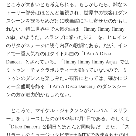
ところが大きいとも考えられる。もしかしたら、雑なス
トーリー部分はほとんど無視され、世界中の観客はダン
スシーンを観るためだけに映画館に押し寄せたのかもし
れない。特に世界中で人気の曲は「Jimmy Jimmy Jimmy
Aaja」のようだ。スランプに陥ったジミーを、ヒロイン
のリタがステージに誘う内容の歌詞である。だが、イン
ドで一番人気なのはタイトル曲の「I Am A Disco
Dancer」とされている。「Jimmy Jimmy Jimmy Aaja」では
ミトゥン・チャクラボルティーが踊っていないので、ミ
トゥンのダンスを楽しみたい観客にとっては、確かにジ
ミー全盛期を飾る「I Am A Disco Dancer」のダンスシー
ンの方が魅力的かもしれない。
ところで、マイケル・ジャクソンがアルバム「スリラ
ー」をリリースしたのが1982年12月1日である。奇しくも
「Disco Dancer」公開日とほとんど同時期だ。また、「ス
リラー」のミュージックビデオがMTVで放映されたのは