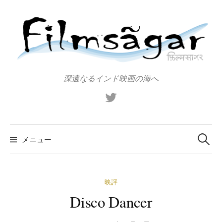
コ
ン
テ
ン
ツ
へ
深遠なるインド映画の海へ
ス
X（旧
キ
Twitter）
ッ
プ
検
索:
メニュー
映評
Disco Dancer