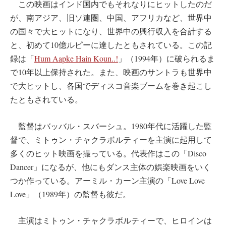
この映画はインド国内でもそれなりにヒットしたのだ
が、南アジア、旧ソ連圏、中国、アフリカなど、世界中
の国々で大ヒットになり、世界中の興行収入を合計する
と、初めて10億ルピーに達したともされている。この記
録は「
Hum Aapke Hain Koun..!
」（1994年）に破られるま
で10年以上保持された。また、映画のサントラも世界中
で大ヒットし、各国でディスコ音楽ブームを巻き起こし
たともされている。
監督はバッバル・スバーシュ。1980年代に活躍した監
督で、ミトゥン・チャクラボルティーを主演に起用して
多くのヒット映画を撮っている。代表作はこの「Disco
Dancer」になるが、他にもダンス主体の娯楽映画をいく
つか作っている。アーミル・カーン主演の「Love Love
Love」（1989年）の監督も彼だ。
主演はミトゥン・チャクラボルティーで、ヒロインは