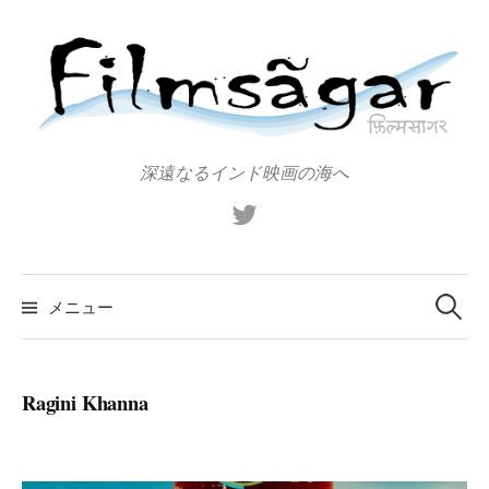
コ
ン
テ
ン
ツ
へ
深遠なるインド映画の海へ
ス
X（旧
キ
Twitter）
ッ
プ
検
索:
メニュー
Ragini Khanna