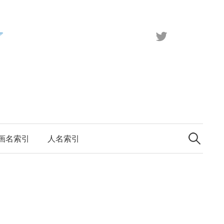
X（旧
Twitter）
検
索:
画名索引
人名索引