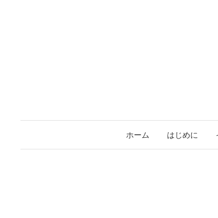
コ
ン
テ
ン
ツ
へ
ス
キ
ッ
プ
ホーム
はじめに