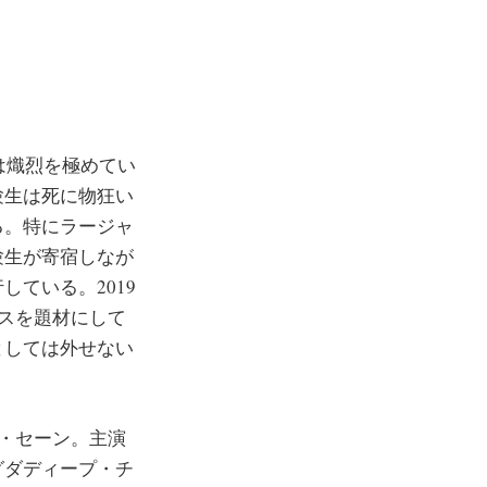
は熾烈を極めてい
験生は死に物狂い
る。特にラージャ
験生が寄宿しなが
ている。2019
ジネスを題材にして
としては外せない
ク・セーン。主演
グダディープ・チ