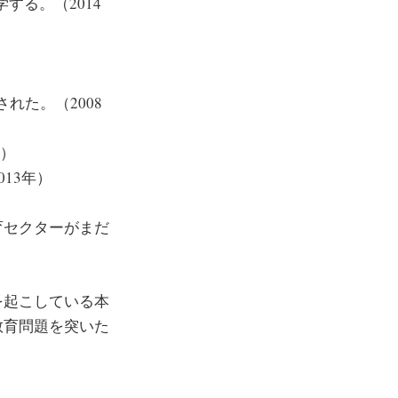
する。（2014
れた。（2008
年）
013年）
育セクターがまだ
正を起こしている本
教育問題を突いた