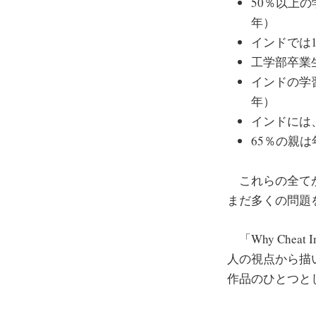
50％以上の
年）
インドでは1
工学部卒業
インドの学習
年）
インドには、
65％の親
これらの全てが
まだ多くの問題
「Why Che
人の視点から描
作品のひとつと