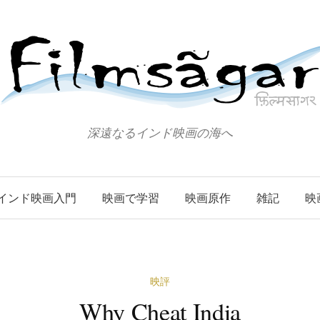
深遠なるインド映画の海へ
インド映画入門
映画で学習
映画原作
雑記
映
映評
Why Cheat India