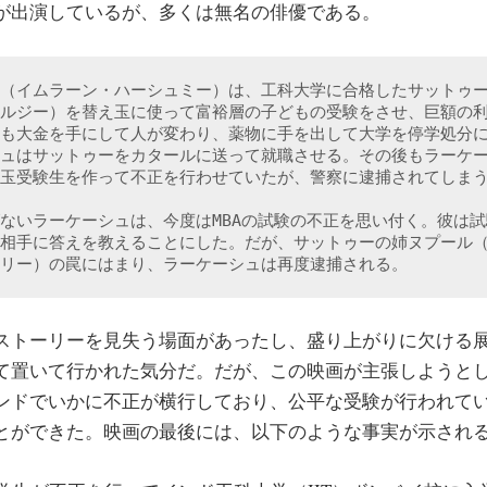
が出演しているが、多くは無名の俳優である。
（イムラーン・ハーシュミー）は、工科大学に合格したサットゥ
ルジー）を替え玉に使って富裕層の子どもの受験をさせ、巨額の
も大金を手にして人が変わり、薬物に手を出して大学を停学処分
ュはサットゥーをカタールに送って就職させる。その後もラーケ
玉受験生を作って不正を行わせていたが、警察に逮捕されてしまう
ないラーケーシュは、今度はMBAの試験の不正を思い付く。彼は
相手に答えを教えることにした。だが、サットゥーの姉ヌプール
リー）の罠にはまり、ラーケーシュは再度逮捕される。
トーリーを見失う場面があったし、盛り上がりに欠ける
て置いて行かれた気分だ。だが、この映画が主張しようと
ンドでいかに不正が横行しており、公平な受験が行われて
とができた。映画の最後には、以下のような事実が示され