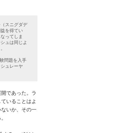
ー（スニグダデ
利益を得てい
になってしま
ーシュは同じよ
。

試験問題を入手
（シュレーヤ
展開であった。ラ
していることはよ
いないか、その一
る。