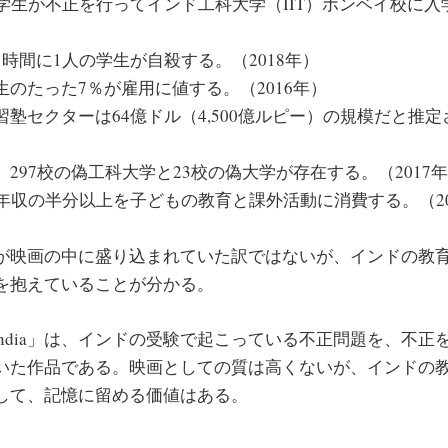
学生が不正を行ってインド工科大学（IIT）ボンベイ校に入学
時間に1人の学生が自殺する。（2018年）
生のたった7％が雇用に値する。（2016年）
塾セクターは64億ドル（4,500億ルピー）の規模だと推定さ
297校の偽工科大学と23校の偽大学が存在する。（2017
は年収の半分以上を子どもの教育と課外活動に消費する。（2
映画の中に盛り込まれていた訳ではないが、インドの教
を抱えていることが分かる。
at India」は、インドの受験で起こっている不正問題を、不
いた作品である。映画としての質は高くないが、インドの
して、記憶に留める価値はある。