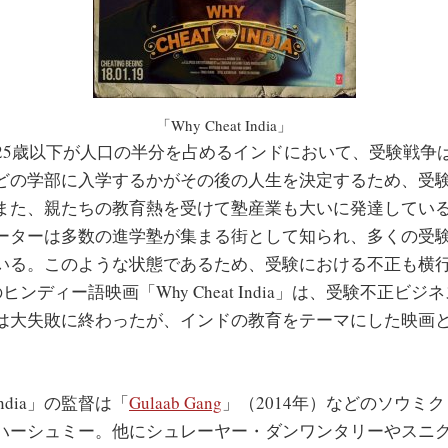
「Why Cheat India」
25歳以下が人口の半分を占めるインドにおいて、受験戦争
どの学部に入学するかがその後の人生を決定するため、受
また、親たちの教育熱を受けて塾産業も大いに発達してい
ーターは多数の進学塾が集まる街として知られ、多くの受
いる。このような状態であるため、受験における不正も横行し
ヒンディー語映画「Why Cheat India」は、受験不正ビ
は大失敗に終わったが、インドの教育をテーマにした映画
 India」の監督は「
Gulaab Gang
」（2014年）などのソウミ
ハーシュミー。他にシュレーヤー・ダンワンタリーやスニ