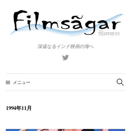
コ
ン
テ
ン
ツ
へ
深遠なるインド映画の海へ
ス
X（旧
キ
Twitter）
ッ
プ
検
索:
メニュー
1994年11月