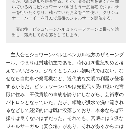
るが、彼は参加を拒否する。だが、宴会の音を遠くから聞
いている内にビシュワーンバルはもう一度自宅でジャルサ
ーを行いたくなり、残っていたお金を全て使い、クリシュ
ナー・バーイーを呼んで最後のジャルサーを開催する。
　宴の後、ビシュワーンバルはトゥーファーンに乗って遠
出し、落馬して命を落としてしまう。
主人公ビシュワーンバルはベンガル地方のザミーンダ
ール、つまりは封建領主である。時代は20世紀初めと考
えていいだろう。少なくともムガル朝時代ではない。な
ぜなら自動車や発電機など、近代的な文明の利器が登場
するからだ。ビシュワーンバルは先祖代々受け継いだ宮
殿に住み、王侯貴族の血統を誇りにしながら、芸術家の
パトロンとなっていた。だが、領地が洪水で洗い流され
るなどして経済的には既に没落しており、本来ならば羽
振りは良くないはずだった。それでも、宮殿には立派な
ジャルサーガル（宴会場）があり、それがあるからには