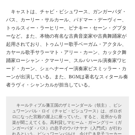
キャストは、チャビ・ビシュワース、ガンガーパダ・
バス、カーリー・サルカール、パドマー・デーヴィー、
トゥルスィー・ラーヒリー、ピナキー・セーン・グプタ
ーなど。また、本物の有名な古典音楽家や古典舞踊家が
起用されており、トゥムリー歌手ベーガム・アクタル、
カヤール歌手サラーマト・アリー・カーン、カッタク舞
踊家ローシャン・クマーリー、スルバハール演奏家ワヒ
ード・カーン、シェヘナーイー演奏家ビスミッラー・カ
ーンが出演している。また、BGMは著名なスィタール奏
者ラヴィ・シャンカルが担当している。
　キールティプル藩王国のザミーンダール（領主）、ビシ
ュワーンバル・ロイ（チャビ・ビシュワース）は、ボロボ
ロになった宮殿の屋上に座っていた。すると、近所から音
楽が聞こえてくる。高利貸しマヒーム・ガーングリー（ガ
ンガーパダ・バス）の息子のウパナヤナ（入門式）が行わ
れるという。ビシュワーンバルは、今は亡き息子コーカー