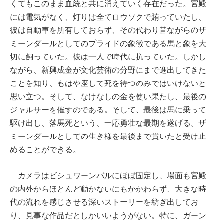
くてもこのまま血統と共に消えていく存在だった。宮殿
には電気がなく、灯りは全てロウソクで賄っていたし、
彼は自動車を所有しておらず、その代わり昔ながらのザ
ミーンダールとしてのプライドの象徴である馬と象を大
切に飼っていた。彼は一人で時代に抗っていた。しかし
ながら、新興成金が文化芸術の分野にまで進出してきた
ことを知り、もはや座して死を待つのみではいけないと
思い立つ。そして、なけなしの金を使い果たし、最後の
ジャルサーを催すのである。そして、最後は馬に乗って
駆け出し、落馬死という、一応勇壮な最期を遂げる。ザ
ミーンダールとしての生き様を最後まで貫いたと受け止
めることができる。
カメラはビシュワーンバルにほぼ固定し、場面も宮殿
の内外からほとんど動かないにもかかわらず、大きな時
代の流れを感じさせる深いストーリーを紡ぎ出してお
り、見事な作品だとしかいいようがない。特に、ガーン