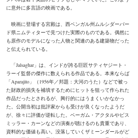
に意外に多言語の映画である。
映画に登場する宮殿は、西ベンガル州ムルシダーバー
ド県ニムティターで見つけた実際のものである。偶然に
も原作のモデルになった人物と関連のある建築物だった
と伝えられている。
「Jalsaghar」は、インドが誇る巨匠サティヤジート・
ラーイ監督の傑作に数えられる作品である。本来ならば
「Aparajito」（1956年／邦題：大河のうた）などで被っ
た財政的損失を補填するためにヒットを狙って作られた
作品だったとされるが、興行的にはうまくいかなかっ
た。公開当初は批評家からも受けが良くなったようだ
が、徐々に評価が逆転した。ベーガム・アクタルやビス
ミッラー・カーンなどの演奏が聴けるのも貴重であり、
資料的な価値も高い。没落していくザミーンダールがど