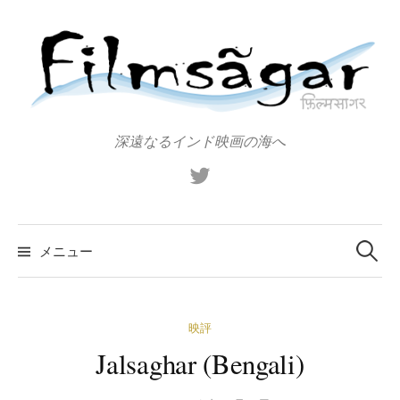
コ
ン
テ
ン
ツ
へ
深遠なるインド映画の海へ
ス
X（旧
キ
Twitter）
ッ
プ
検
索:
メニュー
映評
Jalsaghar (Bengali)