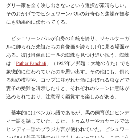
グリー家を全く映し出さないという選択が素晴らしい。
そのおかげででビシュワーンバルの好奇心と焦燥が観客
にも効果的に伝わってくる。
ビシュワーンバルが自身の血統を誇り、ジャルサーガ
ルに飾られた先祖たちの肖像画を誇らしげに見る場面が
ある。彼は肖像画に一匹の蜘蛛を見つけ追い払う。蜘蛛
は「
Pather Panchali
」（1955年／邦題：大地のうた）でも
象徴的に使われていたのを思い出す。その他にも、倒れ
る船の模型や、コップに注がれた酒におぼれる虫などで
妻子の受難を暗示したりと、それぞれのシーンに意味が
込められており、注意深く鑑賞する楽しみがある。
基本的にはベンガル語であるが、馬の飼育係はヒンデ
ィー語を話していた。また、トゥムリーやカヤールでは
ヒンディー語のブラジ方言が使われていた。ビシュワー
ンバルは若干英語のセリフもしゃべっていた。このよう