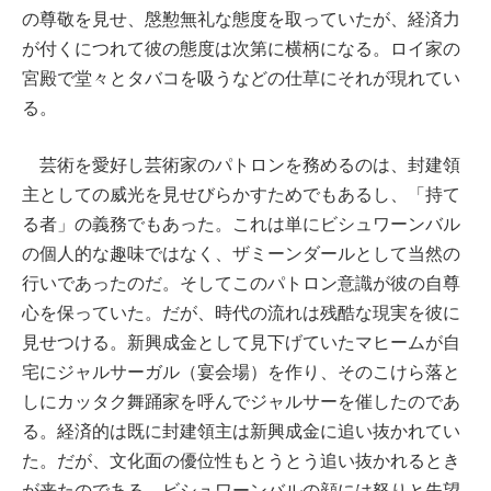
の尊敬を見せ、慇懃無礼な態度を取っていたが、経済力
が付くにつれて彼の態度は次第に横柄になる。ロイ家の
宮殿で堂々とタバコを吸うなどの仕草にそれが現れてい
る。
芸術を愛好し芸術家のパトロンを務めるのは、封建領
主としての威光を見せびらかすためでもあるし、「持て
る者」の義務でもあった。これは単にビシュワーンバル
の個人的な趣味ではなく、ザミーンダールとして当然の
行いであったのだ。そしてこのパトロン意識が彼の自尊
心を保っていた。だが、時代の流れは残酷な現実を彼に
見せつける。新興成金として見下げていたマヒームが自
宅にジャルサーガル（宴会場）を作り、そのこけら落と
しにカッタク舞踊家を呼んでジャルサーを催したのであ
る。経済的は既に封建領主は新興成金に追い抜かれてい
た。だが、文化面の優位性もとうとう追い抜かれるとき
が来たのである。ビシュワーンバルの顔には怒りと失望