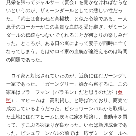
見栄を張ってジャルサー（宴会）を開かなければならな
いというのが、ザミーンダールとしての悲しい性だっ
た。「武士は食わねど高楊枝」と似た心境である。一人
息子のコーカーがこの高貴な血筋を受け継ぎ、ザミーン
ダールの伝統をつないでくれることが何よりの楽しみだ
った。ところが、ある日の嵐によって妻子が同時に亡く
なってしまう。もはやロイ家の血統が途絶えるのは時間
の問題であった。
ロイ家と対比されていたのが、近所に住むガーングリ
ー家であった。「ガーングリー」姓から察するに、この
家系はブラーフマン（バラモン）だと思うのだが（
参
照
）、マヒームは「高利貸し」と呼ばれており、商売で
成功しているようだった。ビシュワーンバルから取得し
た土地に住むマヒームは次々に家を増築し、自動車を買
って、すこぶる羽振りが良かった。いわば新興成金であ
った。ビシュワーンバルの前では一応ザミーンダールへ