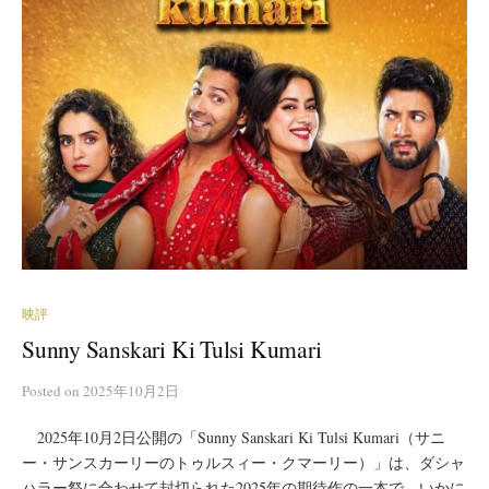
映評
Sunny Sanskari Ki Tulsi Kumari
Posted
on
2025年10月2日
2025年10月2日公開の「Sunny Sanskari Ki Tulsi Kumari（サニ
ー・サンスカーリーのトゥルスィー・クマーリー）」は、ダシャ
ハラー祭に合わせて封切られた2025年の期待作の一本で、いかに