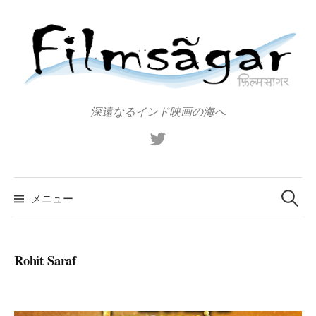
コ
ン
テ
ン
ツ
へ
深遠なるインド映画の海へ
ス
X（旧
キ
Twitter）
ッ
プ
検
索:
メニュー
Rohit Saraf