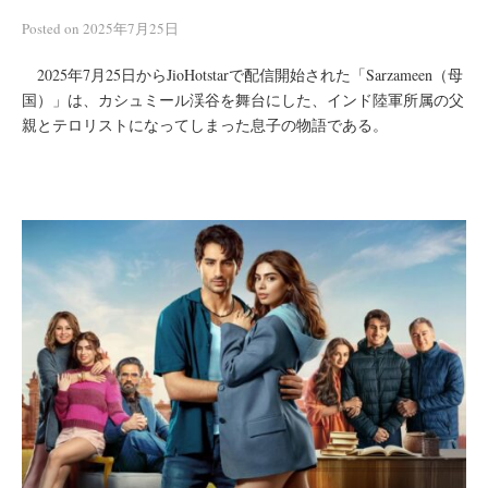
Posted
on
2025年7月25日
2025年7月25日からJioHotstarで配信開始された「Sarzameen（母
国）」は、カシュミール渓谷を舞台にした、インド陸軍所属の父
親とテロリストになってしまった息子の物語である。