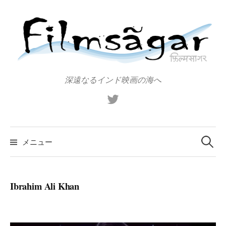
コ
ン
テ
ン
ツ
へ
深遠なるインド映画の海へ
ス
X（旧
キ
Twitter）
ッ
プ
検
索:
メニュー
Ibrahim Ali Khan