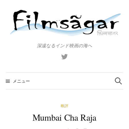
コ
ン
テ
ン
ツ
へ
深遠なるインド映画の海へ
ス
X（旧
キ
Twitter）
ッ
プ
検
索:
メニュー
映評
Mumbai Cha Raja