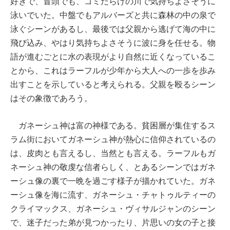
好きで、冒頭でも、ゴミだらけの川で気持ちよさそうに
泳いでいた。中盤でもアルバーズと共に森林の中の泉で
泳ぐシーンがあるし、最後では父親から逃げて海の中に
飛び込み、やはり気持ちよさそうに波に身を任せる。物
語が進むごとに水の表現がより自然に近くなっているこ
とから、これはラーフルが少年から大人への一歩を歩み
出すことを示していると考えられる。父親を殴るシーン
はその象徴であろう。
ガネーシュ神は富の神様である。貧困層が集住するス
ラム街においてガネーシュ神が熱心に信仰されているの
は、皮肉とも言えるし、当然とも言える。ラーフルもガ
ネーシュ神の敬虔な信者らしく、とあるシーンではガネ
ーシュ像の裏で一晩を過ごす様子が描かれていた。ガネ
ーシュ像を海に流す、ガネーシュ・チャトゥルティーの
クライマックス、ガネーシュ・ヴィサルジャンのシーン
で、迷子だった弟が見つかったり、片思いの女の子と接