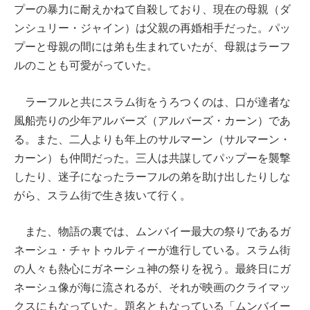
プーの暴力に耐えかねて自殺しており、現在の母親（ダ
ンシュリー・ジャイン）は父親の再婚相手だった。パッ
プーと母親の間には弟も生まれていたが、母親はラーフ
ルのことも可愛がっていた。
ラーフルと共にスラム街をうろつくのは、口が達者な
風船売りの少年アルバーズ（アルバーズ・カーン）であ
る。また、二人よりも年上のサルマーン（サルマーン・
カーン）も仲間だった。三人は共謀してパップーを襲撃
したり、迷子になったラーフルの弟を助け出したりしな
がら、スラム街で生き抜いて行く。
また、物語の裏では、ムンバイー最大の祭りであるガ
ネーシュ・チャトゥルティーが進行している。スラム街
の人々も熱心にガネーシュ神の祭りを祝う。最終日にガ
ネーシュ像が海に流されるが、それが映画のクライマッ
クスにもなっていた。題名ともなっている「ムンバイー