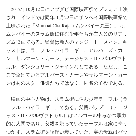
2012年10月12日にアブダビ国際映画祭でプレミア上映
され、インドでは同年10月22日にボンベイ国際映画祭で
上映された「Mumbai Cha Raja（ムンバイーの王）」も、
ムンバイーのスラム街に住む少年たちが主人公のリアリ
ズム映画である。監督は新人のマンジート・スィン。キ
ャストは、ラーフル・バイラーギー、アルバーズ・カー
ン、サルマーン・カーン、テージャス・D・パルヴァト
カル、ダンシュリー・ジャインなどである。ただし、こ
こで挙げているアルバーズ・カーンやサルマーン・カー
ンはあのスター俳優たちではなく、同名の子役である。
映画の中心人物は、スラム街に住む少年ラーフル（ラ
ーフル・バイラーギー）である。父親パップー（テージ
ャス・D・パルヴァトカル）はアルコール中毒かつ暴力
的な人間であり、父親を嫌っていたラーフルは家に寄り
つかず、スラム街を彷徨い歩いていた。実の母親はパッ