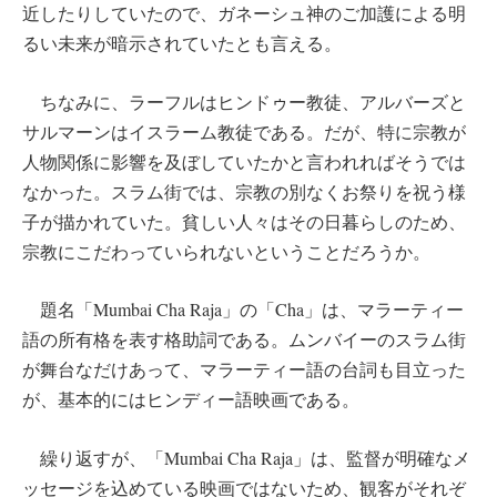
近したりしていたので、ガネーシュ神のご加護による明
るい未来が暗示されていたとも言える。
ちなみに、ラーフルはヒンドゥー教徒、アルバーズと
サルマーンはイスラーム教徒である。だが、特に宗教が
人物関係に影響を及ぼしていたかと言われればそうでは
なかった。スラム街では、宗教の別なくお祭りを祝う様
子が描かれていた。貧しい人々はその日暮らしのため、
宗教にこだわっていられないということだろうか。
題名「Mumbai Cha Raja」の「Cha」は、マラーティー
語の所有格を表す格助詞である。ムンバイーのスラム街
が舞台なだけあって、マラーティー語の台詞も目立った
が、基本的にはヒンディー語映画である。
繰り返すが、「Mumbai Cha Raja」は、監督が明確なメ
ッセージを込めている映画ではないため、観客がそれぞ