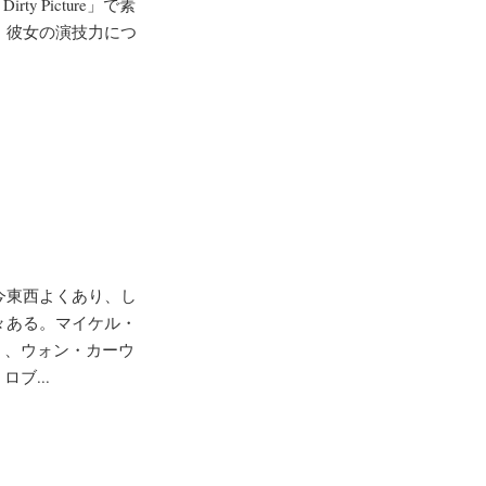
irty Picture」で素
。彼女の演技力につ
今東西よくあり、し
々ある。マイケル・
）、ウォン・カーウ
ブ...