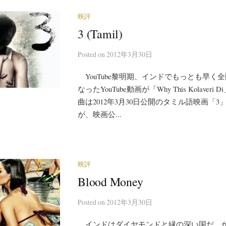
映評
3 (Tamil)
Posted
on
2012年3月30日
YouTube黎明期、インドでもっとも早く
なったYouTube動画が「Why This Kolaver
曲は2012年3月30日公開のタミル語映画「
が、映画公...
映評
Blood Money
Posted
on
2012年3月30日
インドはダイヤモンドと縁の深い国だ。