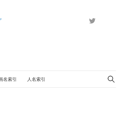
X（旧
Twitter）
検
索:
画名索引
人名索引