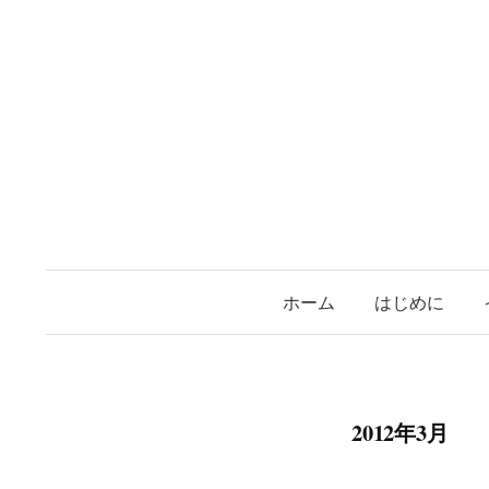
コ
ン
テ
ン
ツ
へ
ス
キ
ッ
プ
ホーム
はじめに
2012年3月