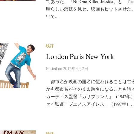
であった。「No One Killed Jessica」と「The D
晴らしい演技を見せ、映画もヒットさせた
いて...
映評
London Paris New York
Posted
on
2012年3月2日
都市名が映画の題名に使われることは古
かも都市名がそのまま題名になることも時
カーティス監督「カサブランカ」（1942年
ァイ監督「ブエノスアイレス」（1997年）、ロ
映評