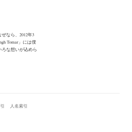
なら、2012年3
h Tomar」には僕
いろな想いが込めら
索引
人名索引