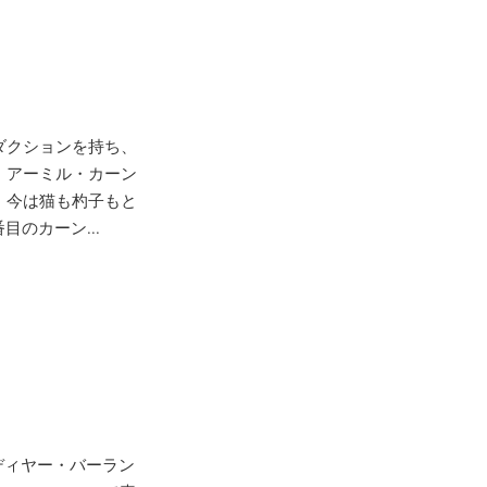
ダクションを持ち、
。アーミル・カーン
、今は猫も杓子もと
のカーン...
ディヤー・バーラン