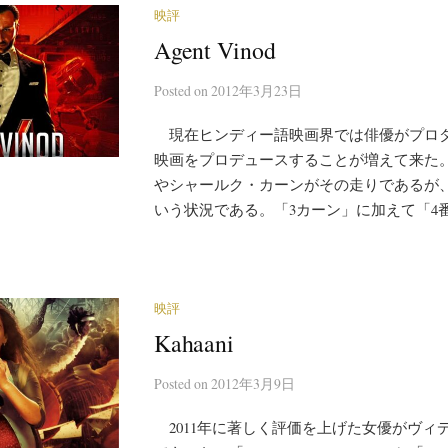
映評
Agent Vinod
Posted
on
2012年3月23日
現在ヒンディー語映画界では俳優がプロ
映画をプロデュースすることが増えて来た
やシャールク・カーンがその走りであるが
いう状況である。「3カーン」に加えて「4番目
映評
Kahaani
Posted
on
2012年3月9日
2011年に著しく評価を上げた女優がヴィ