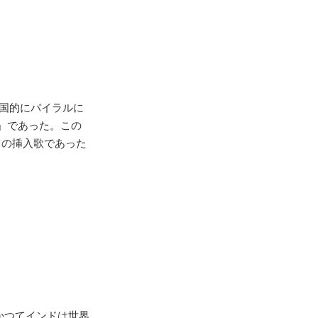
全国的にバイラルに
i Di」であった。この
3」の挿入歌であった
かつてインドは世界