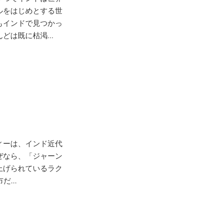
ルをはじめとする世
もインドで見つかっ
は既に枯渇...
ィーは、インド近代
ぜなら、「ジャーン
上げられているラク
だ...