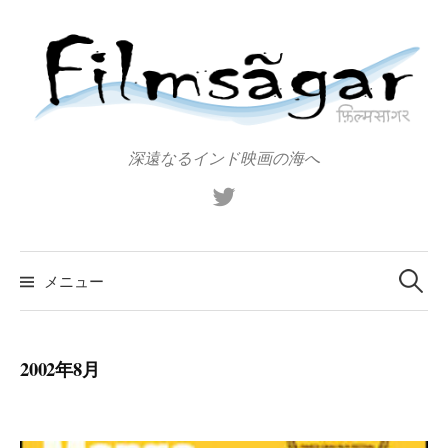
コ
ン
テ
ン
ツ
へ
深遠なるインド映画の海へ
ス
X（旧
キ
Twitter）
ッ
プ
検
索:
メニュー
2002年8月