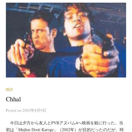
映評
Chhal
Posted
on
2002年8月9日
今日は夕方から友人とPVRアヌパム4へ映画を観に行った。当
初は「Mujhse Dosti Karoge」（2002年）が目的だったのだが、時