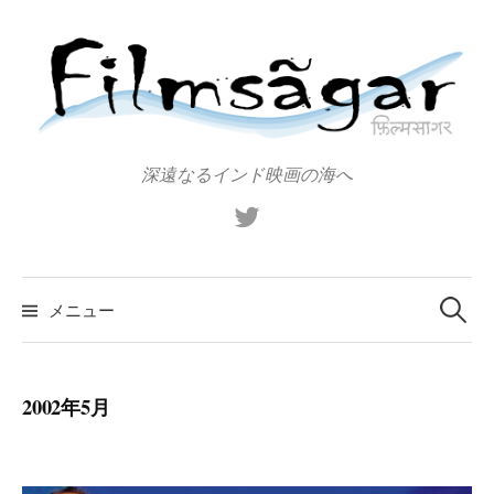
コ
ン
テ
ン
ツ
へ
深遠なるインド映画の海へ
ス
X（旧
キ
Twitter）
ッ
プ
検
索:
メニュー
2002年5月