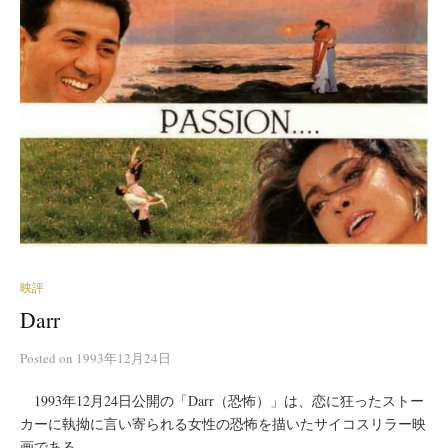
映評
Darr
Posted
on
1993年12月24日
1993年12月24日公開の「Darr（恐怖）」は、恋に狂ったストー
カーに執拗に言い寄られる女性の恐怖を描いたサイコスリラー映
画である。