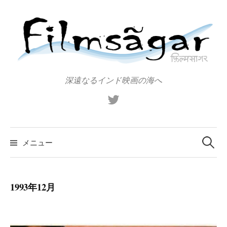
コ
ン
テ
ン
ツ
へ
深遠なるインド映画の海へ
ス
X（旧
キ
Twitter）
ッ
プ
検
索:
メニュー
1993年12月